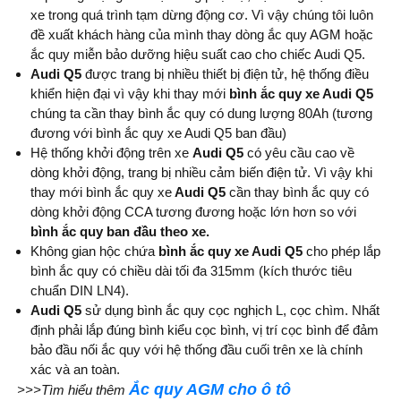
xe trong quá trình tạm dừng động cơ. Vì vậy chúng tôi luôn
đề xuất khách hàng của mình thay dòng ắc quy AGM hoặc
ắc quy miễn bảo dưỡng hiệu suất cao cho chiếc Audi Q5.
Audi Q5
được trang bị nhiều thiết bị điện tử, hệ thống điều
khiển hiện đại vì vậy khi thay mới
bình ắc quy xe Audi Q5
chúng ta cần thay bình ắc quy có dung lượng 80Ah (tương
đương với bình ắc quy xe Audi Q5 ban đầu)
Hệ thống khởi động trên xe
Audi Q5
có yêu cầu cao về
dòng khởi động, trang bị nhiều cảm biến điện tử. Vì vậy khi
thay mới bình ắc quy xe
Audi Q5
cần thay bình ắc quy có
dòng khởi động CCA tương đương hoặc lớn hơn so với
bình ắc quy ban đầu theo xe.
Không gian hộc chứa
bình ắc quy xe Audi Q5
cho phép lắp
bình ắc quy có chiều dài tối đa 315mm (kích thước tiêu
chuẩn DIN LN4).
Audi Q5
sử dụng bình ắc quy cọc nghịch L, cọc chìm. Nhất
định phải lắp đúng bình kiểu cọc bình, vị trí cọc bình để đảm
bảo đầu nối ắc quy với hệ thống đầu cuối trên xe là chính
xác và an toàn.
Ắc quy AGM cho ô tô
>>>Tìm hiểu thêm