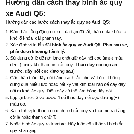
Hướng dẫn cách thay bình ắc quy
xe Audi Q5:
Hướng dẫn các bước
cách thay
ắc quy xe Audi Q5:
Đảm bảo rằng động cơ xe của bạn đã tắt, tháo chìa khóa ra
khỏi ổ khóa, cài phanh tay.
Xác định vị trí lắp đặt
bình ắc quy xe Audi Q5: Phía sau xe,
phía dưới khoang hành lý.
Sử dụng cờ lê để nới lỏng chốt giữ dây nối cọc âm(-) màu
đen. (Lưu ý khi tháo bình ắc quy:
Tháo dây nối cọc âm
trước, dây nối cọc dương sau
)
Cẩn thận tháo dây nối bằng cách lắc nhẹ và kéo - không
dùng quá nhiều lực hoặc bất kỳ vật kim loại nào để cạy dây
nối ra khỏi ắc quy. Điều này có thể làm hỏng dây nối.
Lặp lại bước 3 và bước 4 để tháo dây nối cọc dương(+)
màu đỏ.
Xác định vị trí thanh cố định bình ắc quy và tháo nó ra bằng
cờ lê hoặc thanh chữ T.
Nhấc bình ắc quy ra khởi xe. Hãy luôn cẩn thận vì bình ắc
quy khá nặng.