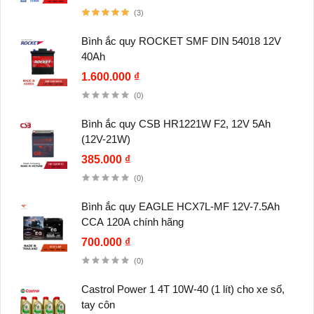
(3)
Bình ắc quy ROCKET SMF DIN 54018 12V
40Ah
1.600.000 ₫
(0)
Bình ắc quy CSB HR1221W F2, 12V 5Ah
(12V-21W)
385.000 ₫
(0)
Bình ắc quy EAGLE HCX7L-MF 12V-7.5Ah
CCA 120A chính hãng
700.000 ₫
(0)
Castrol Power 1 4T 10W-40 (1 lít) cho xe số,
tay côn