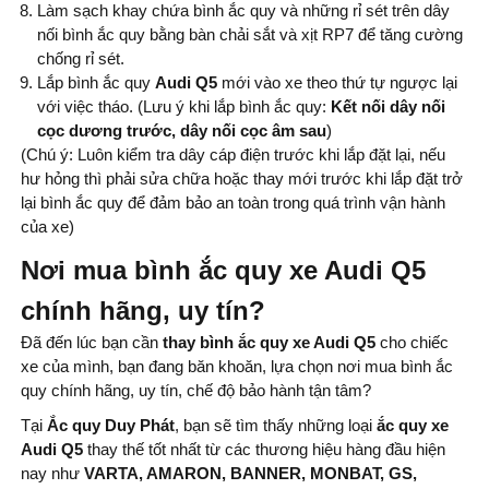
Làm sạch khay chứa bình ắc quy và những rỉ sét trên dây
nối bình ắc quy bằng bàn chải sắt và xịt RP7 để tăng cường
chống rỉ sét.
Lắp bình ắc quy
Audi Q5
mới vào xe theo thứ tự ngược lại
với việc tháo. (Lưu ý khi lắp bình ắc quy:
Kết nối dây nối
cọc dương trước, dây nối cọc âm sau
)
(Chú ý: Luôn kiểm tra dây cáp điện trước khi lắp đặt lại, nếu
hư hỏng thì phải sửa chữa hoặc thay mới trước khi lắp đặt trở
lại bình ắc quy để đảm bảo an toàn trong quá trình vận hành
của xe)
Nơi mua bình ắc quy xe Audi Q5
chính hãng, uy tín?
Đã đến lúc bạn cần
thay bình
ắc quy xe Audi Q5
cho chiếc
xe của mình, bạn đang băn khoăn, lựa chọn nơi mua bình ắc
quy chính hãng, uy tín, chế độ bảo hành tận tâm?
Tại
Ắc quy Duy Phát
, bạn sẽ tìm thấy những loại
ắc quy xe
Audi Q5
thay thế tốt nhất từ ​​các thương hiệu hàng đầu hiện
nay như
VARTA, AMARON, BANNER, MONBAT, GS,