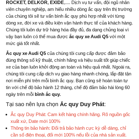
ROCKET, DELKOR, EXIDE
,.... Dịch vụ tư vấn, đội ngũ nhân
viên chuyên nghiệp, am hiểu nhiều dòng ắc quy trên thị trường
của chúng tôi sẽ tư vấn bình ắc quy phù hợp nhất với từng
dòng xe, đời xe và điều kiện vận hành thực tế của khách hàng.
Chúng tôi luôn dự trữ hàng hóa đầy đủ, đa dạng chủng loại vì
vậy bạn luôn có thể mua được
ắc quy xe Audi Q5
với một
mức giá tốt nhất.
Ắc quy xe Audi Q5
của chúng tôi cung cấp được đảm bảo
đúng thông số kỹ thuật, chính hãng và hiệu suất tốt giúp chiếc
xe của bạn luôn khởi động an toàn và hiệu quả nhất. Ngoài ra,
chúng tôi cung cấp dịch vụ giao hàng nhanh chóng, lắp đặt tận
nơi miễn phí trên mỗi bình ắc quy. Bạn cũng sẽ hoàn toàn tự
tin với chế độ bảo hành 12 tháng, chế độ đảm bảo hài lòng 60
ngày trên mỗi
bình
ắc quy.
Tại sao nên lựa chọn
Ắc quy Duy Phát
:
Ắc quy Duy Phát: Cam kết hàng chính hãng. Rõ nguồn gốc
xuất xứ, Date mới 100%
Thông tin bảo hành: Đổi trả bảo hành cực kỳ dễ dàng, chỉ
cần số điện thoại, đổi mới 100% nếu lỗi của nhà sản xuất.