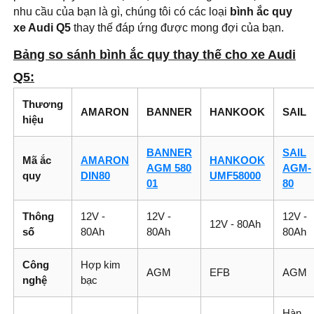
nhu cầu của bạn là gì, chúng tôi có các loại
bình ắc quy
xe Audi Q5
thay thế đáp ứng được mong đợi của bạn.
Bảng so sánh bình ắc quy thay thế cho xe Audi
Q5:
Thương
AMARON
BANNER
HANKOOK
SAIL
hiệu
BANNER
SAIL
Mã ắc
AMARON
HANKOOK
AGM 580
AGM-
quy
DIN80
UMF58000
01
80
Thông
12V -
12V -
12V -
12V - 80Ah
số
80Ah
80Ah
80Ah
Công
Hợp kim
AGM
EFB
AGM
nghệ
bạc
Hàn