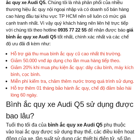
ắc quy xe Audi Q5.
Chúng tôi là nhà phân phối của nhiều
thương hiệu ắc quy nội ngoại nhập và có doanh số bán hàng
cao hàng đầu tại khu vực TP HCM nên sẽ luôn có mức giá
cạnh tranh nhất. Vì vậy quý khách hàng nên liên hệ trực tiếp
với chúng tôi theo hotline
0935 77 22 55
để nhận được báo
giá
bình ắc quy xe Audi Q5
tốt nhất, chính xác nhất và các chế
độ ưu đãi đi kèm như:
Hỗ trợ giá thu mua bình ắc quy cũ cao nhất thị trường.
Giảm 50.000 vnđ áp dụng cho lần mua hàng tiếp theo.
Giảm 20% khi mua phụ kiện ắc quy: dây câu bình, máy kích
bình, cọc bình.
Miễn phí kiểm tra, châm thêm nước trong quá trình sử dụng.
Hỗ trợ thêm 01 tháng bảo hành ắc quy, chế độ đảm bảo hài
lòng 60 ngày.
Bình ắc quy xe Audi Q5 sử dụng được
bao lâu?
Tuổi thọ tối đa của
bình ắc quy xe Audi Q5
phụ thuộc
vào loại ắc quy được sử dụng thay thế, các điều kiện hoạt
động của xe, tần suất sử dụng các thiết bị điện tử, số lần