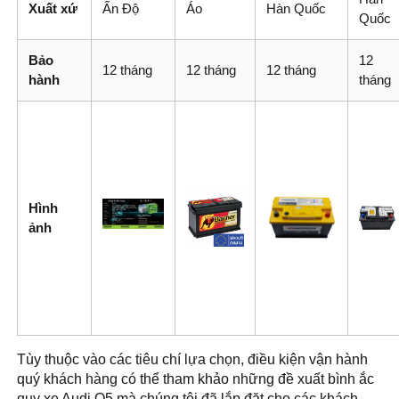
Xuất xứ
Ấn Độ
Áo
Hàn Quốc
Quốc
Bảo
12
12 tháng
12 tháng
12 tháng
hành
tháng
Hình
ảnh
Tùy thuộc vào các tiêu chí lựa chọn, điều kiện vận hành
quý khách hàng có thể tham khảo những đề xuất bình ắc
quy xe Audi Q5 mà chúng tôi đã lắp đặt cho các khách