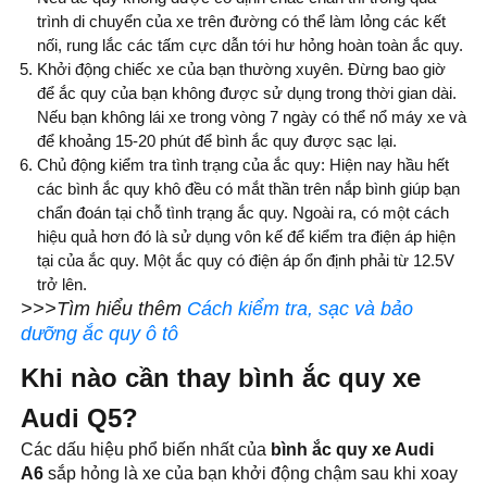
trình di chuyển của xe trên đường có thể làm lỏng các kết
nối, rung lắc các tấm cực dẫn tới hư hỏng hoàn toàn ắc quy.
Khởi động chiếc xe của bạn thường xuyên. Đừng bao giờ
để ắc quy của bạn không được sử dụng trong thời gian dài.
Nếu bạn không lái xe trong vòng 7 ngày có thể nổ máy xe và
để khoảng 15-20 phút để bình ắc quy được sạc lại.
Chủ động kiểm tra tình trạng của ắc quy: Hiện nay hầu hết
các bình ắc quy khô đều có mắt thần trên nắp bình giúp bạn
chẩn đoán tại chỗ tình trạng ắc quy. Ngoài ra, có một cách
hiệu quả hơn đó là sử dụng vôn kế để kiểm tra điện áp hiện
tại của ắc quy. Một ắc quy có điện áp ổn định phải từ 12.5V
trở lên.
>>>Tìm hiểu thêm
Cách kiểm tra, sạc và bảo
dưỡng ắc quy ô tô
Khi nào cần thay bình ắc quy xe
Audi Q5?
Các dấu hiệu phổ biến nhất của
bình ắc quy xe Audi
A6
sắp hỏng là xe của bạn khởi động chậm sau khi xoay