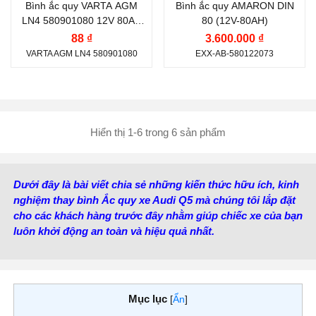
Bình ắc quy VARTA AGM
Bình ắc quy AMARON DIN
800 A
730 A
LN4 580901080 12V 80AH
80 (12V-80AH)
CCA 800A
Công nghệ:
AGM
Công nghệ:
MF (Kín
88 ₫
3.600.000 ₫
VARTA AGM LN4 580901080
EXX-AB-580122073
(Absorbent Glass Mat)
Khí, Miễn Bảo Dưỡng)
Vị trí cọc:
Cọc nghịch L
Vị trí cọc:
Cọc nghịch L
Kiểu cọc:
Cọc tiêu
Kiểu cọc:
DIN L - Cọc
chuẩn
Chìm
Hiển thị 1-6 trong 6 sản phẩm
Nước sản xuất:
Hàn
Nước sản xuất:
Ấn Độ
Quốc
Dưới đây là bài viết chia sẻ những kiến thức hữu ích, kinh
nghiệm thay bình Ắc quy xe Audi Q5 mà chúng tôi lắp đặt
cho các khách hàng trước đây nhằm giúp chiếc xe của bạn
luôn khởi động an toàn và hiệu quả nhất.
Mục lục
[
Ẩn
]