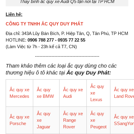
Thay bình ắc quy xe Audi Q5 tận nơi tại TP HCM
Liên hệ:
CÔNG TY TNHH ẮC QUY DUY PHÁT
Địa chỉ: 343A Lũy Bán Bích, P. Hiệp Tân, Q, Tân Phú, TP HCM
HOTLINE:
0906 788 277 - 0935 77 22 55
(Làm Việc từ 7h - 23h kể cả T7, CN)
-------------------------------------------
Tham khảo thêm các loại ắc quy dùng cho các
thương hiệu ô tô khác tại
Ắc quy Duy Phát:
Ắc quy
Ắc quy xe
Ắc quy
Ắc quy xe
Ắc quy xe
xe
Mercedes
xe BMW
Audi
Land Rov
Lexus
Ắc quy
Ắc quy xe
Ắc quy
Ắc quy xe
Ắc quy xe
xe
Range
xe
Porsche
SSangYo
Jaguar
Rover
Peugeot