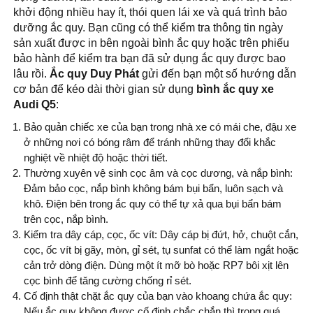
khởi động nhiều hay ít, thói quen lái xe và quá trình bảo
dưỡng ắc quy. Bạn cũng có thể kiểm tra thông tin ngày
sản xuất được in bên ngoài bình ắc quy hoặc trên phiếu
bảo hành để kiểm tra bạn đã sử dụng ắc quy được bao
lâu rồi.
Ắc quy Duy Phát
gửi đến bạn một số hướng dẫn
cơ bản để kéo dài thời gian sử dụng
bình ắc quy xe
Audi Q5
:
Bảo quản chiếc xe của bạn trong nhà xe có mái che, đậu xe
ở những nơi có bóng râm để tránh những thay đổi khắc
nghiệt về nhiệt độ hoặc thời tiết.
Thường xuyên vệ sinh cọc âm và cọc dương, và nắp bình:
Đảm bảo cọc, nắp bình không bám bụi bẩn, luôn sạch và
khô. Điện bên trong ắc quy có thể tự xả qua bụi bẩn bám
trên cọc, nắp bình.
Kiểm tra dây cáp, cọc, ốc vít: Dây cáp bị đứt, hở, chuột cắn,
cọc, ốc vít bị gãy, mòn, gỉ sét, tụ sunfat có thể làm ngắt hoặc
cản trở dòng điện. Dùng một ít mỡ bò hoặc RP7 bôi xịt lên
cọc bình để tăng cường chống rỉ sét.
Cố định thật chặt ắc quy của bạn vào khoang chứa ắc quy:
Nếu ắc quy không được cố định chắc chắn thì trong quá