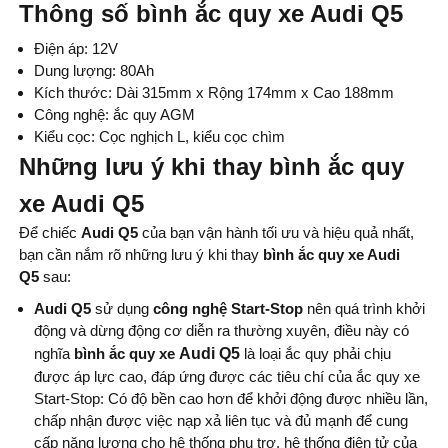
Thông số bình ắc quy xe Audi Q5
Điện áp: 12V
Dung lượng: 80Ah
Kích thước: Dài 315mm x Rộng 174mm x Cao 188mm
Công nghệ: ắc quy AGM
Kiểu cọc: Cọc nghịch L, kiểu cọc chìm
Những lưu ý khi thay bình ắc quy
xe Audi Q5
Để chiếc
Audi Q5
của bạn vận hành tối ưu và hiệu quả nhất,
bạn cần nắm rõ những lưu ý khi thay
bình ắc quy xe Audi
Q5
sau:
Audi Q5
sử dụng
công nghệ Start-Stop
nên quá trình khởi
động và dừng động cơ diễn ra thường xuyên, điều này có
nghĩa
bình ắc quy xe
Audi Q5
là loại ắc quy phải chịu
được áp lực cao, đáp ứng được các tiêu chí của ắc quy xe
Start-Stop: Có độ bền cao hơn để khởi động được nhiều lần,
chấp nhận được việc nạp xả liên tục và đủ mạnh để cung
cấp năng lượng cho hệ thống phụ trợ, hệ thống điện tử của