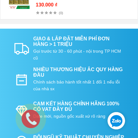
130.000 ₫
(0)
GIAO & LẮP ĐẶT MIỄN PHÍ ĐƠN
HÀNG > 1 TRIỆU
Gọi trước từ 30 - 60 phút - nội trong TP HCM
cũ
NHIỀU THƯƠNG HIỆU ẮC QUY HÀNG
ĐẦU
Chính sách bảo hành tốt nhất 1 đổi 1 nếu lỗi
của nhà sx
CAM KẾT HÀNG CHÍNH HÃNG 100%
CÓ VAT ĐẦY ĐỦ
Date mới, nguồn gốc xuất xứ rõ ràng
ĐỘI NGŨ KỸ THUẬT CHUYÊN NGHIỆP