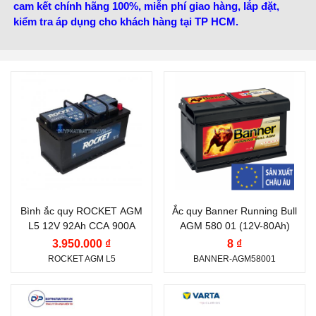
cam kết chính hãng 100%, miễn phí giao hàng, lắp đặt,
kiểm tra áp dụng cho khách hàng tại TP HCM.
Thương hiệu ắc quy:
Thương hiệu ắc quy:
ROCKET
BANNER
Điện thế (V):
12 V
Điện thế (V):
12 V
Dung lượng (Ah):
92 Ah
Dung lượng (Ah):
80 Ah
Dòng khởi động CCA
Dòng khởi động CCA
(A):
(A):
Bình ắc quy ROCKET AGM
Ắc quy Banner Running Bull
900 A
800 A
L5 12V 92Ah CCA 900A
AGM 580 01 (12V-80Ah)
Công nghệ:
AGM
Công nghệ:
AGM
3.950.000 ₫
8 ₫
ROCKET AGM L5
BANNER-AGM58001
(Absorbent Glass Mat)
(Absorbent Glass Mat)
Vị trí cọc:
Cọc nghịch L
Vị trí cọc:
Cọc nghịch L
Thương hiệu ắc quy:
Kiểu cọc:
DIN L - Cọc
Kiểu cọc:
Cọc tiêu