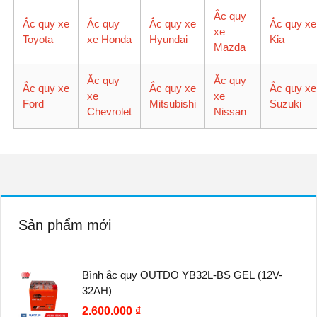
Ắc quy
Ắc quy xe
Ắc quy
Ắc quy xe
Ắc quy xe
xe
Toyota
xe Honda
Hyundai
Kia
Mazda
Ắc quy
Ắc quy
Ắc quy xe
Ắc quy xe
Ắc quy xe
xe
xe
Ford
Mitsubishi
Suzuki
Chevrolet
Nissan
Sản phẩm mới
Bình ắc quy OUTDO YB32L-BS GEL (12V-
32AH)
2.600.000 ₫