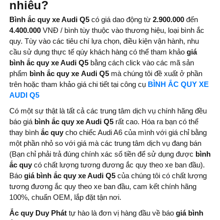
nhiêu?
Bình ắc quy xe Audi Q5
có giá dao động từ
2.900.000
đến
4.400.000
VNĐ / bình tùy thuộc vào thương hiệu, loại bình ắc
quy. Tùy vào các tiêu chí lựa chọn, điều kiện vận hành, nhu
cầu sử dụng thực tế qúy khách hàng có thể tham khảo
giá
bình ắc quy xe Audi Q5
bằng cách click vào các mã sản
phẩm
bình ắc quy xe
Audi Q5
mà chúng tôi đề xuất ở phần
trên hoặc tham khảo giá chi tiết tại công cụ
BÌNH ẮC QUY XE
AUDI Q5
Có một sự thật là tất cả các trung tâm dịch vụ chính hãng đều
báo giá
bình ắc quy xe Audi Q5
rất cao. Hóa ra bạn có thể
thay bình
ắc quy
cho chiếc Audi A6 của mình với giá chỉ bằng
một phần nhỏ so với giá mà các trung tâm dịch vụ đang bán
(Bạn chỉ phải trả đúng chính xác số tiền để sử dụng được
bình
ắc quy
có chất lượng tương đương ắc quy theo xe ban đầu).
Báo
giá bình ắc quy xe Audi Q5
của chúng tôi có chất lượng
tương đương ắc quy theo xe ban đầu, cam kết chính hãng
100%, chuẩn OEM, lắp đặt tận nơi.
Ắc quy Duy Phát
tự hào là đơn vị hàng đầu về báo
giá bình