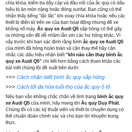
chìa khóa, kiểm tra dây cáp và đầu nối của ắc quy có dấu
hiệu bị ăn mòn nặng hoặc đóng sunfat. Bạn cũng có thể
nhận thấy tiếng "tắc tắc" khi xoay chìa khóa hoặc nếu các
thiết bị điện tử trên xe của bạn hoạt động nhưng đề xe
không nổ máy.
Ắc quy xe
Audi Q5
sắp hỏng có thể gây
ra những vấn đề dễ nhầm lẫn với các hư hỏng khác. Vì
vậy trước khi bạn xác định rằng bình
ắc quy xe Audi Q5
của mình đã hỏng hoàn toàn và cần thay thế hãy cân
nhắc các dấu hiệu nhận biết
"khi nào cần thay bình ắc
quy xe Audi Q5"
chi tiết hơn bằng cách tham khảo các
bài viết chúng tôi đề xuất bên dưới:
>>>
Cách nhận biết bình ắc quy sắp hỏng
>>>
Cách tối đa hóa tuổi thọ của ắc quy ô tô
Nếu bạn vẫn không chắc chắn về tình trạng
bình ắc quy
xe Audi Q5
của mình, hãy mang tới
Ắc quy Duy Phát
.
Chúng tôi có các kỹ thuật viên và thiết bị chuyên dụng có
thể chuẩn đoán chính xác và cho bạn lời khuyên trung
thực.