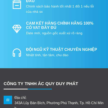
ĐẦU
Chính sách bảo hành tốt nhất 1 đổi 1 nếu lỗi
của nhà sx
CAM KẾT HÀNG CHÍNH HÃNG 100%
CÓ VAT ĐẦY ĐỦ
Date mới, nguồn gốc xuất xứ rõ ràng
ĐỘI NGŨ KỸ THUẬT CHUYÊN NGHIỆP
Nhiệt tình, tận tâm, chu đáo
CÔNG TY TNHH ẮC QUY DUY PHÁT
Địa chỉ:
343A Lũy Bán Bích, Phường Phú Thạnh, Tp. Hồ Chí Min