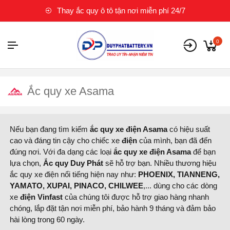
Thay ắc quy ô tô tận nơi miễn phí 24/7
0
Ắc quy xe Asama
Nếu bạn đang tìm kiếm
ắc quy xe điện Asama
có hiệu suất
cao và đáng tin cậy cho chiếc xe
điện
của mình, bạn đã đến
đúng nơi. Với đa dạng các loại
ắc quy xe điện Asama
để bạn
lựa chọn,
Ắc quy Duy Phát
sẽ hỗ trợ bạn. Nhiều thương hiệu
ắc quy xe điện nổi tiếng hiện nay như:
PHOENIX, TIANNENG,
YAMATO, XUPAI, PINACO, CHILWEE
,... dùng cho các dòng
xe
điện
Vinfast
của chúng tôi được hỗ trợ giao hàng nhanh
chóng, lắp đặt tận nơi miễn phí, bảo hành 9 tháng và đảm bảo
hài lòng trong 60 ngày.