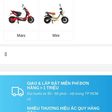
Mars
Mini
[]
GIAO & LẮP ĐẶT MIỄN PHÍ ĐƠN
HÀNG > 1 TRIỆU
Gọi trước từ 30 - 60 phút - nội trong TP HCM
cũ
NHIỀU THƯƠNG HIỆU ẮC QUY HÀNG