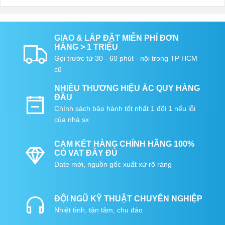
GIAO & LẮP ĐẶT MIỄN PHÍ ĐƠN
HÀNG > 1 TRIỆU
Gọi trước từ 30 - 60 phút - nội trong TP HCM
cũ
NHIỀU THƯƠNG HIỆU ẮC QUY HÀNG
ĐẦU
Chính sách bảo hành tốt nhất 1 đổi 1 nếu lỗi
của nhà sx
CAM KẾT HÀNG CHÍNH HÃNG 100%
CÓ VAT ĐẦY ĐỦ
Date mới, nguồn gốc xuất xứ rõ ràng
ĐỘI NGŨ KỸ THUẬT CHUYÊN NGHIỆP
Nhiệt tình, tận tâm, chu đáo