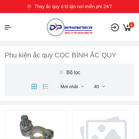
Thay ắc quy ô tô tận nơi miễn phí 24/7
0
Phụ kiện ắc quy CỌC BÌNH ẮC QUY
Bộ lọc
Mới nhất
40