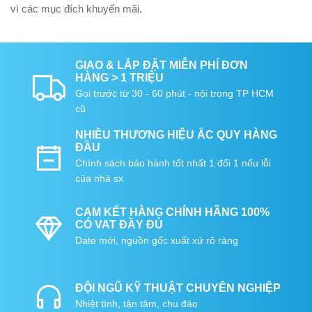
vì các mục đích khuyến mãi.
GIAO & LẮP ĐẶT MIỄN PHÍ ĐƠN
HÀNG > 1 TRIỆU
Gọi trước từ 30 - 60 phút - nội trong TP HCM
cũ
NHIỀU THƯƠNG HIỆU ẮC QUY HÀNG
ĐẦU
Chính sách bảo hành tốt nhất 1 đổi 1 nếu lỗi
của nhà sx
CAM KẾT HÀNG CHÍNH HÃNG 100%
CÓ VAT ĐẦY ĐỦ
Date mới, nguồn gốc xuất xứ rõ ràng
ĐỘI NGŨ KỸ THUẬT CHUYÊN NGHIỆP
Nhiệt tình, tận tâm, chu đáo