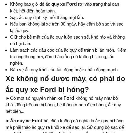
Không bao giờ để
ắc quy xe
Ford
rơi vào trạng thái cạn
kiệt, hết điện hoàn toàn.
Sạc ắc quy định kỳ mỗi tháng một lần.
Nếu bạn không lái xe trên 30 ngày, hãy cắm bộ sạc và sạc
lại ắc quy.
Giữ cho bề mặt của ắc quy luôn sạch sẽ, khô ráo và không
có bụi bẩn.
Làm sạch các đầu cọc của ắc quy để tránh bị ăn mòn. Kiểm
tra ống thông hơi, đảm bảo rằng nó không bị cong, tắc
nghẽn.
Bảo vệ ắc quy khỏi các tác động hoặc chấn động mạnh.
Xe không nổ được máy, có phải do
ắc quy xe Ford bị hỏng?
►
Có một số nguyên nhân xe
Ford
không nổ máy như bộ
khởi động trên xe bị hỏng, hệ thống mạch điện hỏng, ắc quy
hết điện,...
►Ắc quy xe
Ford
hết điện không có nghĩa là ắc quy bị hỏng
mà phải tháo ắc quy ra khỏi xe để sạc lại. Sử dụng bộ sạc để