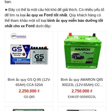
bạn.
►
Đây có thể là một câu hỏi khó để giải thích. Có nhiều yếu tố
để tìm ra loại
ắc quy xe
Ford
tốt nhất
. Qúy khách hàng có
thể tham khảo một số loại
bình ắc quy miễn bảo dưỡng tốt
nhất cho xe
Ford
dưới đây:
Thương hiệu ắc
Thương hiệu ắc
quy:
quy:
GS
AMARON
Điện thế (V):
12 V
Điện thế (V):
12 V
Dung lượng (Ah):
65
Dung lượng (Ah):
65
Ah
Ah
Bình ắc quy GS Q-85 (12V-
Bình ắc quy AMARON Q85
Dòng khởi động
Dòng khởi động
65AH) CCA 520A
90D23L (12V-65AH) CCA
CCA (A):
CCA (A):
600A
2.250.000 ₫
2.750.000 ₫
520 A
600 A
GS-Q85
EAM-EF-00090D23L
Công nghệ:
EFB
Công nghệ:
EFB
(Enhanced Flooded
(Enhanced Flooded
Thương hiệu ắc
Thương hiệu ắc