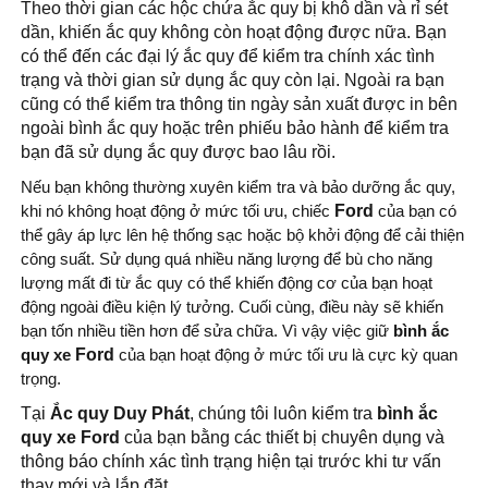
Theo thời gian các hộc chứa ắc quy bị khô dần và rỉ sét
dần, khiến ắc quy không còn hoạt động được nữa. Bạn
có thể đến các đại lý ắc quy để kiểm tra chính xác tình
trạng và thời gian sử dụng ắc quy còn lại. Ngoài ra bạn
cũng có thể kiểm tra thông tin ngày sản xuất được in bên
ngoài bình ắc quy hoặc trên phiếu bảo hành để kiểm tra
bạn đã sử dụng ắc quy được bao lâu rồi.
Nếu bạn không thường xuyên kiểm tra và bảo dưỡng ắc quy,
khi nó không hoạt động ở mức tối ưu, chiếc
Ford
của bạn có
thể gây áp lực lên hệ thống sạc hoặc bộ khởi động để cải thiện
công suất. Sử dụng quá nhiều năng lượng để bù cho năng
lượng mất đi từ ắc quy có thể khiến động cơ của bạn hoạt
động ngoài điều kiện lý tưởng. Cuối cùng, điều này sẽ khiến
bạn tốn nhiều tiền hơn để sửa chữa. Vì vậy việc giữ
bình ắc
quy xe
Ford
của bạn hoạt động ở mức tối ưu là cực kỳ quan
trọng.
Tại
Ắc quy Duy Phát
, chúng tôi luôn kiểm tra
bình ắc
quy xe Ford
của bạn bằng các thiết bị chuyên dụng và
thông báo chính xác tình trạng hiện tại trước khi tư vấn
thay mới và lắp đặt.