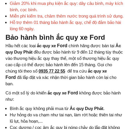
Giảm 20% khi mua phụ kiện ắc quy: dây câu bình, máy kích
bình, cọc bình.
Miễn phí kiểm tra, châm thêm nước trong quá trình sử dụng.
Hỗ trợ thêm 01 tháng bảo hành ắc quy, chế độ đảm bảo hài
lòng 60 ngày.
Bảo hành bình ắc quy xe Ford
Hầu hết các loại
ắc quy xe
Ford
chính hãng được bán tại
Ắc
quy Duy Phát
đều được bảo hành từ 9 đến 12 tháng tùy thuộc
vào thương hiệu ắc quy thay thế, một số thương hiệu ắc quy
cao cấp có thể được bảo hành lên đến 15 tháng. Gọi cho
chúng tôi theo số
0935 77 22 55
để tra cứu
ắc quy xe
Ford
đã lắp đặt và xác nhận thời gian bảo hành còn lại cho
bạn.
Có một số lý do khiến
ắc quy xe
Ford
không được bảo hành
như:
Bình ắc quy không phải mua từ
Ắc quy Duy Phát
.
Hư hỏng do va chạm như tai nạn, làm rớt hoặc thiên tai như
lũ lụt, hỏa hoạn,...
Cọc dương / cọc âm ắc quy bị nóng chảy do lắp đặt không