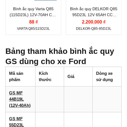
Ah
Ah
Bình ắc quy Varta Q85
Bình ắc quy DELKOR Q85
Dòng khởi động
Dòng khởi động
(115D23L) 12V-70AH CCA
95D23L 12V 65AH CCA
CCA (A):
CCA (A):
660A
620A
88 ₫
2.200.000 ₫
660 A
620 A
VARTA Q85/115D23L
DELKOR-Q85-95D23L
Công nghệ:
EFB
Công nghệ:
EFB
(Enhanced Flooded
(Enhanced Flooded
Battery)
Battery)
Bảng tham khảo bình ắc quy
Vị trí cọc:
Cọc nghịch
Vị trí cọc:
Cọc nghịch
GS dùng cho xe Ford
L
L
Mã sản
Kích
Dòng xe
Kiểu cọc:
Cọc tiêu
Kiểu cọc:
Cọc tiêu
Giá
phẩm
thước
sử dụng
chuẩn
chuẩn
Nước sản xuất:
Hàn
GS MF
44B19L
Quốc
(12V-40Ah)
GS MF
55D23L