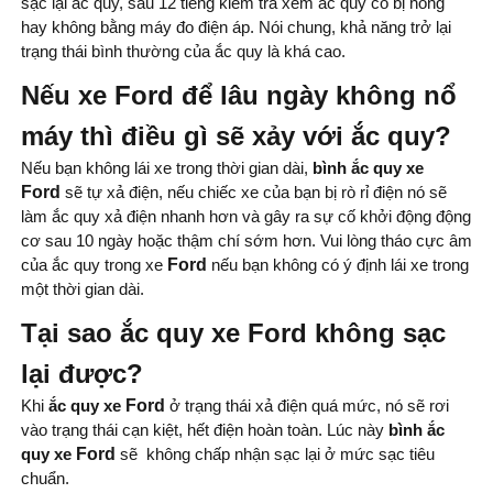
sạc lại ắc quy, sau 12 tiếng kiểm tra xem ắc quy có bị hỏng
hay không bằng máy đo điện áp. Nói chung, khả năng trở lại
trạng thái bình thường của ắc quy là khá cao.
Nếu xe Ford để lâu ngày không nổ
máy thì điều gì sẽ xảy với ắc quy?
Nếu bạn không lái xe trong thời gian dài,
bình ắc quy xe
Ford
sẽ tự xả điện, nếu chiếc xe của bạn bị rò rỉ điện nó sẽ
làm ắc quy xả điện nhanh hơn và gây ra sự cố khởi động động
cơ sau 10 ngày hoặc thậm chí sớm hơn. Vui lòng tháo cực âm
của ắc quy trong xe
Ford
nếu bạn không có ý định lái xe trong
một thời gian dài.
Tại sao ắc quy xe Ford không sạc
lại được?
Khi
ắc quy xe
Ford
ở trạng thái xả điện quá mức, nó sẽ rơi
vào trạng thái cạn kiệt, hết điện hoàn toàn. Lúc này
bình ắc
quy xe
Ford
sẽ không chấp nhận sạc lại ở mức sạc tiêu
chuẩn.