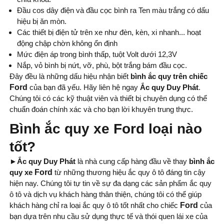
Đầu cos dây điện và đầu cọc bình ra Ten màu trắng có dấu
hiệu bị ăn mòn.
Các thiết bị điện tử trên xe như đèn, kèn, xi nhanh... hoạt
động chập chờn không ổn định
Mức điện áp trong bình thấp, tuột Volt dưới 12,3V
Nắp, vỏ bình bị nứt, vỡ, phù, bột trắng bám đầu cọc.
Đây đều là những dấu hiệu nhận biết
bình
ắc quy trên chiếc
Ford
của bạn đã yếu. Hãy liên hệ ngay
Ắc quy Duy Phát
.
Chúng tôi có các kỹ thuật viên và thiết bị chuyên dụng có thể
chuẩn đoán chính xác và cho bạn lời khuyên trung thực.
Bình ắc quy xe Ford loại nào
tốt?
►Ắc quy Duy Phát
là nhà cung cấp hàng đầu về thay
bình ắc
quy xe
Ford
từ những thương hiệu ắc quy ô tô đáng tin cậy
hiện nay. Chúng tôi tự tin về sự đa dạng các sản phẩm ắc quy
ô tô và dịch vụ khách hàng thân thiện, chúng tôi có thể giúp
khách hàng chỉ ra loại ắc quy ô tô tốt nhất cho chiếc
Ford
của
bạn dựa trên nhu cầu sử dụng thực tế và thói quen lái xe của