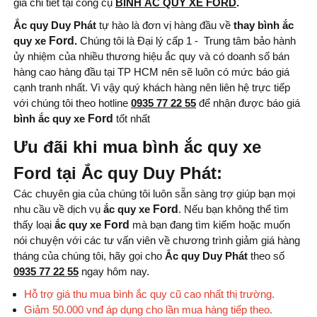
giá chi tiết tại công cụ
BÌNH ẮC QUY XE FORD
.
Quốc
Ắc quy Duy Phát
tự hào là đơn vị hàng đầu về
thay bình ắc
quy xe
Ford
.
Chúng tôi là Đại lý cấp 1 - Trung tâm bảo hành
ủy nhiệm của nhiều thương hiệu ắc quy và có doanh số bán
hàng cao hàng đầu tại TP HCM nên sẽ luôn có mức báo giá
cạnh tranh nhất. Vì vậy quý khách hàng nên liên hệ trực tiếp
với chúng tôi theo hotline
0935 77 22 55
để nhận được báo giá
bình ắc quy xe
Ford
tốt nhất
Ưu đãi khi mua bình ắc quy xe
Ford tại Ắc quy Duy Phát:
Các chuyên gia của chúng tôi luôn sẵn sàng trợ giúp bạn mọi
nhu cầu về dịch vụ
ắc quy xe
Ford
. Nếu bạn không thể tìm
thấy loại
ắc quy xe
Ford
mà bạn đang tìm kiếm hoặc muốn
nói chuyện với các tư vấn viên về chương trình giảm giá hàng
tháng của chúng tôi, hãy gọi cho
Ắc quy Duy Phát
theo số
0935 77 22 55
ngay hôm nay.
Hỗ trợ giá thu mua bình ắc quy cũ cao nhất thị trường.
Giảm 50.000 vnđ áp dụng cho lần mua hàng tiếp theo.