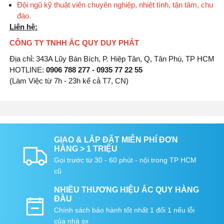
Đội ngũ kỹ thuật viên chuyên nghiệp, nhiệt tình, tận tâm, chu
đáo.
Liên hệ:
CÔNG TY TNHH ẮC QUY DUY PHÁT
Địa chỉ: 343A Lũy Bán Bích, P. Hiệp Tân, Q, Tân Phú, TP HCM
HOTLINE:
0906 788 277 - 0935 77 22 55
(Làm Việc từ 7h - 23h kể cả T7, CN)
GIAO & LẮP ĐẶT MIỄN PHÍ ĐƠN
HÀNG > 1 TRIỆU
Gọi trước từ 30 - 60 phút - nội trong TP HCM
cũ
NHIỀU THƯƠNG HIỆU ẮC QUY HÀNG
ĐẦU
Chính sách bảo hành tốt nhất 1 đổi 1 nếu lỗi
của nhà sx