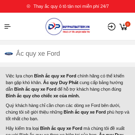
Thay ắc quy ô tô tận nơi miễn phí 24/7
0
Ắc quy xe Ford
Việc lựa chọn
Bình ắc quy xe Ford
chính hãng có thể khiến
bạn gặp khó khăn.
Ắc quy Duy Phát
cung cấp bảng hướng
dẫn
Bình ắc quy xe Ford
để hỗ trợ khách hàng chọn đúng
Bình ắc quy cho chiếc xe của mình.
Quý khách hàng chỉ cần chọn các dòng xe Ford bên dưới,
chúng tôi sẽ giới thiệu những
Bình ắc quy xe Ford
phù hợp và
tốt nhất cho bạn.
Hãy kiểm tra loại
Bình ắc quy xe Ford
mà chúng tôi đề xuất
so với Bình ắc quy xe theo xe hiện tại của bạn.
Ắc quy Duy