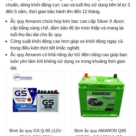
chuẩn, dòng khởi động cực cao và tuổi thọ sử dụng bền bỉ từ 3
đến 5 năm, thời gian bảo hành lên đến 12 tháng.
Ắc quy Amaron chứa hợp kim bạc cao cấp Silver X được
cấp bằng sáng chế, đảm bảo độ ăn mòn thấp và mang lại
tuổi thọ lâu dài cho ắc quy.
Công suất khởi động cao hơn giúp xe khởi động ngay cả
trong điều kiện thời tiết khắc nghiệt.
Ắc quy Amaron có khả năng dự trữ điện năng cao giúp bạn
luôn yên tâm khi không sử dụng xe trong khoảng thời gian
dài.
Thương hiệu ắc
Thương hiệu ắc
quy:
quy:
GS
AMARON
Điện thế (V):
12 V
Điện thế (V):
12 V
Dung lượng (Ah):
65
Dung lượng (Ah):
65
Ah
Ah
Bình ắc quy GS Q-85 (12V-
Bình ắc quy AMARON Q85
Dòng khởi động
Dòng khởi động