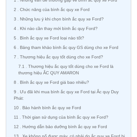
1
Những vấn đề thường gặp về bình ắc quy xe Ford
2
Chức năng của bình ắc quy xe Ford
3
Những lưu ý khi chọn bình ắc quy xe Ford?
4
Khi nào cần thay mới bình ắc quy Ford?
5
Bình ắc quy xe Ford loại nào tốt?
6
Bảng tham khảo bình ắc quy GS dùng cho xe Ford
7
Thương hiệu ắc quy tốt dùng cho xe Ford?
7.1
Thương hiệu ắc quy tốt dùng cho xe Ford là
thương hiệu ẮC QUY AMARON
8
Bình ắc quy xe Ford giá bao nhiêu?
9
Ưu đãi khi mua bình ắc quy xe Ford tại Ắc quy Duy
Phát:
10
Bảo hành bình ắc quy xe Ford
11
Thời gian sử dụng của bình ắc quy xe Ford?
12
Hướng dẫn bảo dưỡng bình ắc quy xe Ford
13
Xe không nổ được máy, có phải do ắc quy xe Ford bị