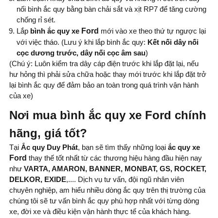
nối bình ắc quy bằng bàn chải sắt và xịt RP7 để tăng cường
chống rỉ sét.
Lắp
bình ắc quy xe
Ford
mới vào xe theo thứ tự ngược lại
với việc tháo. (Lưu ý khi lắp bình ắc quy:
Kết nối dây nối
cọc dương trước, dây nối cọc âm sau
)
(Chú ý: Luôn kiểm tra dây cáp điện trước khi lắp đặt lại, nếu
hư hỏng thì phải sửa chữa hoặc thay mới trước khi lắp đặt trở
lại bình ắc quy để đảm bảo an toàn trong quá trình vận hành
của xe)
Nơi mua bình ắc quy xe Ford chính
hãng, giá tốt?
Tại
Ắc quy Duy Phát
, bạn sẽ tìm thấy những loại
ắc quy xe
Ford
thay thế tốt nhất từ ​​các thương hiệu hàng đầu hiện nay
như
VARTA, AMARON, BANNER, MONBAT, GS, ROCKET,
DELKOR, EXIDE
,.... Dịch vụ tư vấn, đội ngũ nhân viên
chuyên nghiệp, am hiểu nhiều dòng ắc quy trên thị trường của
chúng tôi sẽ tư vấn bình ắc quy phù hợp nhất với từng dòng
xe, đời xe và điều kiện vận hành thực tế của khách hàng.