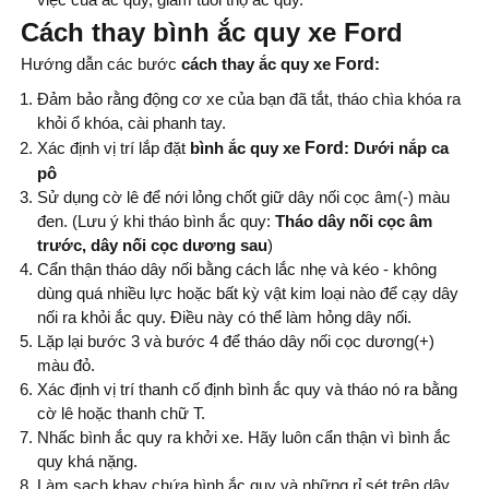
Cách thay bình ắc quy xe Ford
Hướng dẫn các bước
cách thay
ắc quy xe
Ford
:
Đảm bảo rằng động cơ xe của bạn đã tắt, tháo chìa khóa ra
khỏi ổ khóa, cài phanh tay.
Xác định vị trí lắp đặt
bình ắc quy xe
Ford
: Dưới nắp ca
pô
Sử dụng cờ lê để nới lỏng chốt giữ dây nối cọc âm(-) màu
đen. (Lưu ý khi tháo bình ắc quy:
Tháo dây nối cọc âm
trước, dây nối cọc dương sau
)
Cẩn thận tháo dây nối bằng cách lắc nhẹ và kéo - không
dùng quá nhiều lực hoặc bất kỳ vật kim loại nào để cạy dây
nối ra khỏi ắc quy. Điều này có thể làm hỏng dây nối.
Lặp lại bước 3 và bước 4 để tháo dây nối cọc dương(+)
màu đỏ.
Xác định vị trí thanh cố định bình ắc quy và tháo nó ra bằng
cờ lê hoặc thanh chữ T.
Nhấc bình ắc quy ra khởi xe. Hãy luôn cẩn thận vì bình ắc
quy khá nặng.
Làm sạch khay chứa bình ắc quy và những rỉ sét trên dây