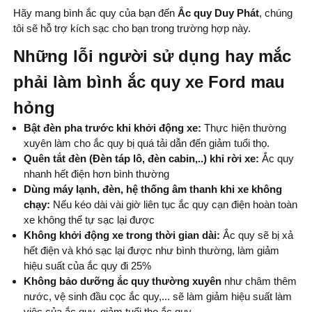
Hãy mang bình ắc quy của bạn đến
Ắc quy Duy Phát
, chúng
tôi sẽ hỗ trợ kích sạc cho bạn trong trường hợp này.
Những lỗi người sử dụng hay mắc
phải làm bình ắc quy xe Ford mau
hỏng
Bật đèn pha trước khi khởi động xe:
Thực hiện thường
xuyên làm cho ắc quy bị quá tải dẫn đến giảm tuổi thọ.
Quên tắt đèn (Đèn táp lô, đèn cabin,..) khi rời xe:
Ắc quy
nhanh hết điện hơn bình thường
Dùng máy lạnh, đèn, hệ thống âm thanh khi xe không
chạy:
Nếu kéo dài vài giờ liên tục ắc quy cạn điện hoàn toàn
xe không thể tự sạc lại được
Không khởi động xe trong thời gian dài:
Ắc quy sẽ bị xả
hết điện và khó sạc lại được như bình thường, làm giảm
hiệu suất của ắc quy đi 25%
Không bảo dưỡng ắc quy thường xuyên
như châm thêm
nước, vệ sinh đầu cọc ắc quy,... sẽ làm giảm hiệu suất làm
việc của ắc quy, giảm tuổi thọ ắc quy.