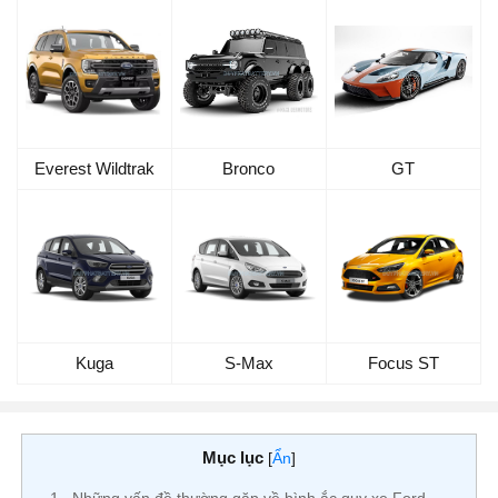
Everest Wildtrak
Bronco
GT
Kuga
S-Max
Focus ST
Mục lục
[
Ẩn
]