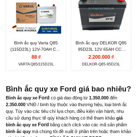
Vị trí cọc:
Cọc nghịch
VARTA
DELKOR
chuẩn
L
Điện thế (V):
12 V
Điện thế (V):
12 V
Kiểu cọc:
Cọc tiêu
Dung lượng (Ah):
70
Dung lượng (Ah):
65
chuẩn
Ah
Ah
Bình ắc quy Varta Q85
Bình ắc quy DELKOR Q85
Dòng khởi động
Dòng khởi động
(115D23L) 12V-70AH CCA
95D23L 12V 65AH CCA
CCA (A):
CCA (A):
660A
620A
88 ₫
2.200.000 ₫
660 A
620 A
VARTA Q85/115D23L
DELKOR-Q85-95D23L
Công nghệ:
EFB
Công nghệ:
EFB
(Enhanced Flooded
(Enhanced Flooded
Battery)
Battery)
Bình ắc quy xe Ford giá bao nhiêu?
Vị trí cọc:
Cọc nghịch
Vị trí cọc:
Cọc nghịch
Bình ắc quy xe
Ford
có giá dao động từ
1.350.000
đến
2.350.000
VNĐ / bình tùy thuộc vào thương hiệu, loại bình ắc
L
L
quy. Tùy vào các tiêu chí lựa chọn, điều kiện vận hành, nhu
Kiểu cọc:
Cọc tiêu
Kiểu cọc:
Cọc tiêu
cầu sử dụng thực tế qúy khách hàng có thể tham khảo
giá
chuẩn
chuẩn
bình ắc quy xe
Ford
bằng cách click vào các mã sản phẩm
bình ắc quy
mà chúng tôi đề xuất ở phần trên hoặc tham khảo
Nước sản xuất:
Hàn