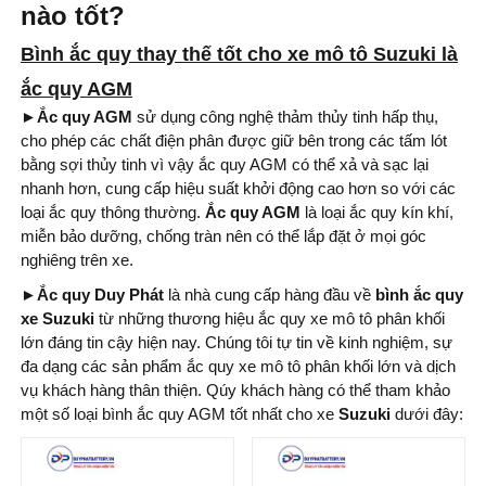
nào tốt?
Bình ắc quy thay thế tốt cho xe mô tô Suzuki là
ắc quy AGM
►Ắc quy AGM
sử dụng công nghệ thảm thủy tinh hấp thụ,
cho phép các chất điện phân được giữ bên trong các tấm lót
bằng sợi thủy tinh vì vậy ắc quy AGM có thể xả và sạc lại
nhanh hơn, cung cấp hiệu suất khởi động cao hơn so với các
loại ắc quy thông thường.
Ắc quy AGM
là loại ắc quy kín khí,
miễn bảo dưỡng, chống tràn nên có thể lắp đặt ở mọi góc
nghiêng trên xe.
►Ắc quy Duy Phát
là nhà cung cấp hàng đầu về
bình ắc quy
xe Suzuki
từ những thương hiệu ắc quy xe mô tô phân khối
lớn đáng tin cậy hiện nay. Chúng tôi tự tin về kinh nghiệm, sự
đa dạng các sản phẩm ắc quy xe mô tô phân khối lớn và dịch
vụ khách hàng thân thiện. Qúy khách hàng có thể tham khảo
một số loại bình ắc quy AGM tốt nhất cho xe
Suzuki
dưới đây:
Thương hiệu ắc quy:
Thương hiệu ắc quy: