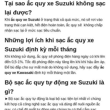
Tại sao ắc quy xe Suzuki không sạc
lại được?
Khi
ắc quy xe Suzuki
ở trạng thái xả quá mức, nó sẽ rơi vào
trạng thái cạn kiệt, hết điện hoàn toàn, ắc quy sẽ không chấp
nhận sạc lại ở mức sạc tiêu chuẩn.
Những lợi ích khi sạc ắc quy xe
Suzuki định kỳ mỗi tháng
Khi không sử dụng, ắc quy sẽ phóng điện hàng ngày có khi lên
đến 0,5-1%. Tốc độ phóng điện này tăng lên khi khí hậu ấm áp.
Để bù đắp cho sự mất mát do không sử dụng, hãy sạc đầy
ắc
quy xe Kawasaki
định kỳ mỗi tháng một lần.
Bộ sạc ắc quy tự động xe Suzuki là
gì?
►
Bộ sạc ắc quy tự động là loại bộ sạc tiện lợi nhất vì chúng
kết hợp cả công nghệ sạc ắc quy và dùng để nuôi nguồn ắc
quy, có chế độ ngắt tự động nên chúng ta có thể cắm sạc