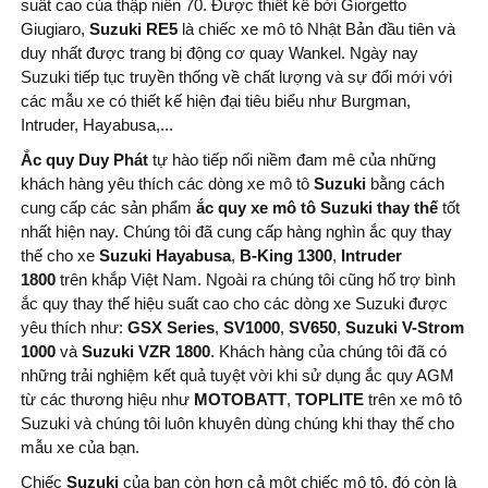
suất cao của thập niên 70. Được thiết kế bởi Giorgetto
Giugiaro,
Suzuki RE5
là chiếc xe mô tô Nhật Bản đầu tiên và
duy nhất được trang bị động cơ quay Wankel. Ngày nay
Suzuki tiếp tục truyền thống về chất lượng và sự đổi mới với
các mẫu xe có thiết kế hiện đại tiêu biểu như Burgman,
Intruder, Hayabusa,...
Ắc quy Duy Phát
tự hào tiếp nối niềm đam mê của những
khách hàng yêu thích các dòng xe mô tô
Suzuki
bằng cách
cung cấp các sản phẩm
ắc quy xe mô tô Suzuki thay thế
tốt
nhất hiện nay. Chúng tôi đã cung cấp hàng nghìn ắc quy thay
thế cho xe
Suzuki Hayabusa
,
B-King 1300
,
Intruder
1800
trên khắp Việt Nam. Ngoài ra chúng tôi cũng hố trợ bình
ắc quy thay thế hiệu suất cao cho các dòng xe Suzuki được
yêu thích như:
GSX Series
,
SV1000
,
SV650
,
Suzuki V-Strom
1000
và
Suzuki VZR 1800
. Khách hàng của chúng tôi đã có
những trải nghiệm kết quả tuyệt vời khi sử dụng ắc quy AGM
từ các thương hiệu như
MOTOBATT
,
TOPLITE
trên xe mô tô
Suzuki và chúng tôi luôn khuyên dùng chúng khi thay thế cho
mẫu xe của bạn.
Chiếc
Suzuki
của bạn còn hơn cả một chiếc mô tô, đó còn là