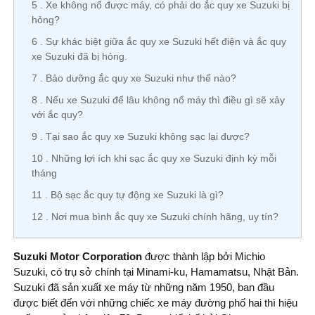
5
Xe không nổ được máy, có phải do ắc quy xe Suzuki bị
hỏng?
6
Sự khác biệt giữa ắc quy xe Suzuki hết điện và ắc quy
xe Suzuki đã bị hỏng.
7
Bảo dưỡng ắc quy xe Suzuki như thế nào?
8
Nếu xe Suzuki để lâu không nổ máy thì điều gì sẽ xảy
với ắc quy?
9
Tại sao ắc quy xe Suzuki không sạc lại được?
10
Những lợi ích khi sạc ắc quy xe Suzuki định kỳ mỗi
tháng
11
Bộ sạc ắc quy tự động xe Suzuki là gì?
12
Nơi mua bình ắc quy xe Suzuki chính hãng, uy tín?
Suzuki Motor Corporation
được thành lập bởi Michio
Suzuki, có trụ sở chính tại Minami-ku, Hamamatsu, Nhật Bản.
Suzuki đã sản xuất xe máy từ những năm 1950, ban đầu
được biết đến với những chiếc xe máy đường phố hai thì hiệu