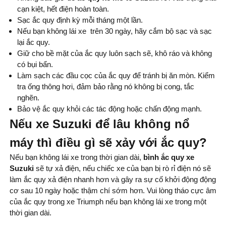
cạn kiệt, hết điện hoàn toàn.
Sạc ắc quy định kỳ mỗi tháng một lần.
Nếu bạn không lái xe trên 30 ngày, hãy cắm bộ sạc và sạc
lại ắc quy.
Giữ cho bề mặt của ắc quy luôn sạch sẽ, khô ráo và không
có bụi bẩn.
Làm sạch các đầu cọc của ắc quy để tránh bị ăn mòn. Kiểm
tra ống thông hơi, đảm bảo rằng nó không bị cong, tắc
nghẽn.
Bảo vệ ắc quy khỏi các tác động hoặc chấn động mạnh.
Nếu xe Suzuki để lâu không nổ
máy thì điều gì sẽ xảy với ắc quy?
Nếu bạn không lái xe trong thời gian dài,
bình ắc quy xe
Suzuki
sẽ tự xả điện, nếu chiếc xe của bạn bị rò rỉ điện nó sẽ
làm ắc quy xả điện nhanh hơn và gây ra sự cố khởi động động
cơ sau 10 ngày hoặc thậm chí sớm hơn. Vui lòng tháo cực âm
của ắc quy trong xe Triumph nếu bạn không lái xe trong một
thời gian dài.