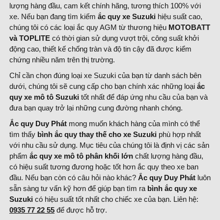
lượng hàng đầu, cam kết chính hãng, tương thích 100% với
xe. Nếu bạn đang tìm kiếm
ắc quy xe Suzuki
hiệu suất cao,
chúng tôi có các loại ắc quy AGM từ thương hiệu
MOTOBATT
và
TOPLITE
có thời gian sử dụng vượt trội, công suất khởi
động cao, thiết kế chống tràn và độ tin cậy đã được kiểm
chứng nhiều năm trên thị trường.
Chỉ cần chọn đúng loại xe Suzuki của bạn từ danh sách bên
dưới, chúng tôi sẽ cung cấp cho bạn chính xác những loại
ắc
quy xe mô tô Suzuki
tốt nhất để đáp ứng nhu cầu của bạn và
đưa bạn quay trở lại những cung đường nhanh chóng.
Ắc quy Duy Phát
mong muốn khách hàng của mình có thể
tìm thấy
bình ắc quy thay thế cho xe Suzuki
phù hợp nhất
với nhu cầu sử dụng. Mục tiêu của chúng tôi là định vị các sản
phẩm
ắc quy xe mô tô phân khối lớn
chất lượng hàng đầu,
có hiệu suất tương đương hoặc tốt hơn ắc quy theo xe ban
đầu. Nếu bạn còn có câu hỏi nào khác?
Ắc quy Duy Phát
luôn
sẵn sàng tư vấn kỹ hơn để giúp bạn tìm ra
bình
ắc quy xe
Suzuki
có hiệu suất tốt nhất cho chiếc xe của bạn. Liên hệ:
0935 77 22 55
để được hỗ trợ.