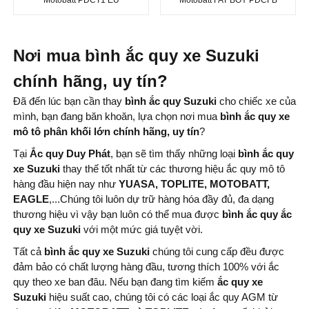
Nơi mua bình ắc quy xe Suzuki
chính hãng, uy tín?
Đã đến lúc bạn cần thay
bình
ắc quy Suzuki
cho chiếc xe của
mình, bạn đang băn khoăn, lựa chọn nơi mua
bình
ắc quy xe
mô tô phân khối lớn chính hãng, uy tín
?
Tại
Ắc quy Duy Phát
, bạn sẽ tìm thấy những loại
bình ắc quy
xe Suzuki
thay thế tốt nhất từ ​​các thương hiệu ắc quy mô tô
hàng đầu hiện nay như
YUASA, TOPLITE, MOTOBATT,
EAGLE
,...Chúng tôi luôn dự trữ hàng hóa đầy đủ, đa dạng
thương hiệu vì vậy bạn luôn có thể mua được
bình
ắc quy ắc
quy xe Suzuki
với một mức giá tuyệt vời.
Tất cả
bình ắc quy xe Suzuki
chúng tôi cung cấp đều được
đảm bảo có chất lượng hàng đầu, tương thích 100% với ắc
quy theo xe ban đâu. Nếu bạn đang tìm kiếm
ắc quy xe
Suzuki
hiệu suất cao, chúng tôi có các loại ắc quy AGM từ