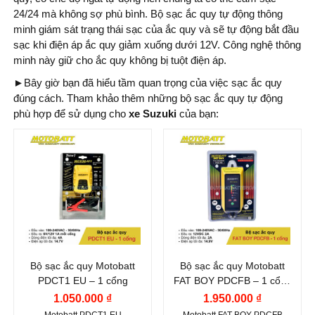
24/24 mà không sợ phù bình. Bộ sạc ắc quy tự động thông
minh giám sát trạng thái sạc của ắc quy và sẽ tự động bắt đầu
sạc khi điện áp ắc quy giảm xuống dưới 12V. Công nghệ thông
minh này giữ cho ắc quy không bị tuột điện áp.
►
Bây giờ bạn đã hiểu tầm quan trọng của việc sạc ắc quy
đúng cách. Tham khảo thêm những bộ sạc ắc quy tự động
phù hợp để sử dụng cho
xe Suzuki
của bạn:
Bộ sạc ắc quy Motobatt
Bộ sạc ắc quy Motobatt
PDCT1 EU – 1 cổng
FAT BOY PDCFB – 1 cổng
– Có thang đo
1.050.000 ₫
1.950.000 ₫
Motobatt PDCT1 EU
Motobatt FAT BOY PDCFB