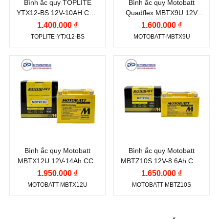
Bình ắc quy TOPLITE
Bình ắc quy Motobatt
(A):
YTX12-BS 12V-10AH CCA
Quadflex MBTX9U 12V
180 A
180A
10.5Ah CCA 160A
1.400.000 ₫
1.600.000 ₫
Công nghệ:
AGM
TOPLITE-YTX12-BS
MOTOBATT-MBTX9U
(Absorbent Glass
Mat)
Thương hiệu ắc quy:
Thương hiệu ắc quy:
Vị trí cọc:
Cọc thuận R
MOTOBATT
MOTOBATT
Điện thế (V):
12 V
Điện thế (V):
12 V
Kiểu cọc:
Cọc bắt ốc
Dung lượng (Ah):
14
Dung lượng (Ah):
8.6
Ah
Ah
Dòng khởi động CCA
Dòng khởi động CCA
Bình ắc quy Motobatt
Bình ắc quy Motobatt
(A):
(A):
MBTX12U 12V-14Ah CCA
MBTZ10S 12V-8.6Ah CCA
210 A
190 A
210A
165A
1.950.000 ₫
1.650.000 ₫
Công nghệ:
AGM
Công nghệ:
AGM
MOTOBATT-MBTX12U
MOTOBATT-MBTZ10S
(Absorbent Glass
(Absorbent Glass
Mat)
Mat)