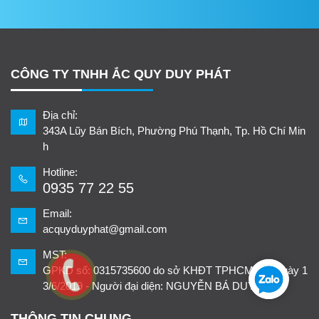
CÔNG TY TNHH ẮC QUY DUY PHÁT
Địa chỉ:
343A Lũy Bán Bích, Phường Phú Thạnh, Tp. Hồ Chí Min
h
Hotline:
0935 77 22 55
Email:
acquyduyphat@gmail.com
MST:
GPKD số: 0315735600 do sở KHĐT TPHCM cấp ngày 1
3/6/2019 - Người đại diện: NGUYỄN BÁ DUY
THÔNG TIN CHUNG