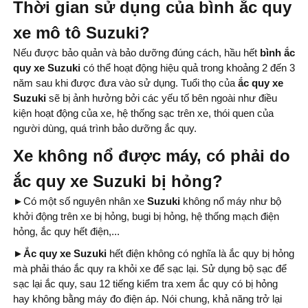
Thời gian sử dụng của bình ắc quy
Kiểu cọc:
Cọc bắt ốc
Nước sản xuất:
Indonesia
xe mô tô Suzuki?
Nước sản xuất:
Nếu được bảo quản và bảo dưỡng đúng cách, hầu hết
bình
ắc
Indonesia
quy xe Suzuki
có thể hoạt động hiệu quả trong khoảng 2 đến 3
năm sau khi được đưa vào sử dụng. Tuổi thọ của
ắc quy xe
Suzuki
sẽ bị ảnh hưởng bởi các yếu tố bên ngoài như điều
kiện hoạt động của xe, hệ thống sạc trên xe, thói quen của
người dùng, quá trình bảo dưỡng ắc quy.
Xe không nổ được máy, có phải do
ắc quy xe Suzuki bị hỏng?
►
Có một số nguyên nhân xe
Suzuki
không nổ máy như bộ
khởi động trên xe bị hỏng, bugi bị hỏng, hệ thống mạch điện
hỏng, ắc quy hết điện,...
►Ắc quy xe Suzuki
hết điện không có nghĩa là ắc quy bị hỏng
mà phải tháo ắc quy ra khỏi xe để sạc lại. Sử dụng bộ sạc để
sạc lại ắc quy, sau 12 tiếng kiểm tra xem ắc quy có bị hỏng
hay không bằng máy đo điện áp. Nói chung, khả năng trở lại