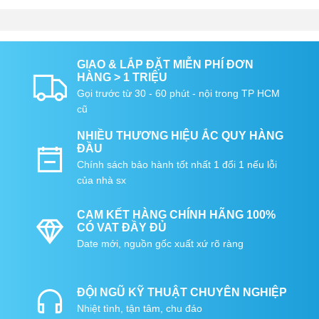
GIAO & LẮP ĐẶT MIỄN PHÍ ĐƠN
HÀNG > 1 TRIỆU
Gọi trước từ 30 - 60 phút - nội trong TP HCM
cũ
NHIỀU THƯƠNG HIỆU ẮC QUY HÀNG
ĐẦU
Chính sách bảo hành tốt nhất 1 đổi 1 nếu lỗi
của nhà sx
CAM KẾT HÀNG CHÍNH HÃNG 100%
CÓ VAT ĐẦY ĐỦ
Date mới, nguồn gốc xuất xứ rõ ràng
ĐỘI NGŨ KỸ THUẬT CHUYÊN NGHIỆP
Nhiệt tình, tận tâm, chu đáo