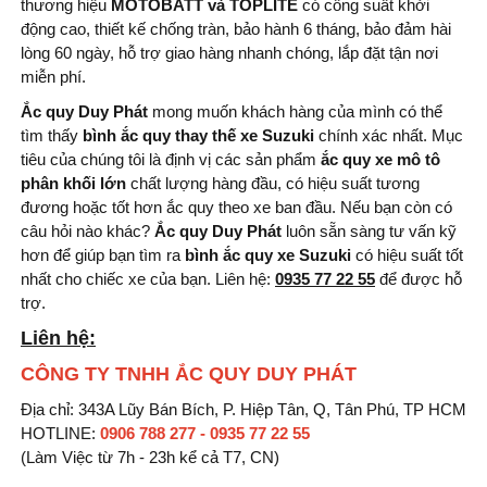
thương hiệu
MOTOBATT và
TOPLITE
có công suất khởi
động cao, thiết kế chống tràn, bảo hành 6 tháng, bảo đảm hài
lòng 60 ngày, hỗ trợ giao hàng nhanh chóng, lắp đặt tận nơi
miễn phí.
Ắc quy Duy Phát
mong muốn khách hàng của mình có thể
tìm thấy
bình ắc quy thay thế xe Suzuki
chính xác nhất. Mục
tiêu của chúng tôi là định vị các sản phẩm
ắc quy xe mô tô
phân khối lớn
chất lượng hàng đầu, có hiệu suất tương
đương hoặc tốt hơn ắc quy theo xe ban đầu. Nếu bạn còn có
câu hỏi nào khác?
Ắc quy Duy Phát
luôn sẵn sàng tư vấn kỹ
hơn để giúp bạn tìm ra
bình
ắc quy xe Suzuki
có hiệu suất tốt
nhất cho chiếc xe của bạn. Liên hệ:
0935 77 22 55
để được hỗ
trợ.
Liên hệ:
CÔNG TY TNHH ẮC QUY DUY PHÁT
Địa chỉ: 343A Lũy Bán Bích, P. Hiệp Tân, Q, Tân Phú, TP HCM
HOTLINE:
0906 788 277 - 0935 77 22 55
(Làm Việc từ 7h - 23h kể cả T7, CN)