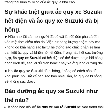
trạng thái bình thường của ắc quy là khá cao.
Sự khác biệt giữa ắc quy xe Suzuki
hết điện và ắc quy xe Suzuki đã bị
hỏng.
►
Hầu như tất cả mọi người đã có vài lần để đèn pha cả đêm
vào một thời điểm nào đó. Việc rút năng lượng chậm này mà
không có khả năng sạc lại từ hệ thống sạc chắc chắn sẽ làm
cạn kiệt ắc quy và khiến nó hết điện. Trong hầu hết các trường
hợp,
ắc quy xe Suzuki
đã hết điện có thể được phục hồi bằng
cách kích đề, sạc lại đủ điện hoặc chạy xe ở quãng đường dài.
►
Khi
ắc quy xe Suzuki
đã bị hỏng, không có cách nào để
khôi phục nó. Bất kể bạn sạc bao nhiêu lần, ắc quy đã bị hỏng
sẽ không sạc được.
Bảo dưỡng ắc quy xe Suzuki như
thế nào?
Không bao giờ để
ắc quy xe mô tô Suzuki
rơi vào trạng thái