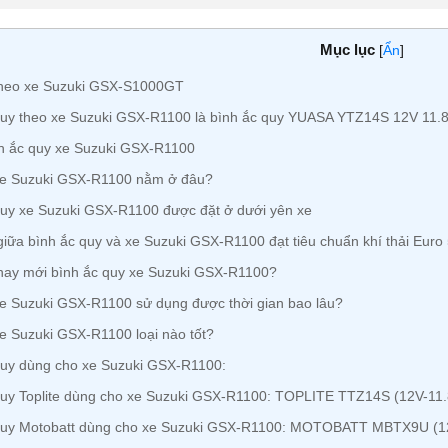
Mục lục
[
Ẩn
]
theo xe Suzuki GSX-S1000GT
quy theo xe Suzuki GSX-R1100 là bình ắc quy YUASA YTZ14S 12V 11
h ắc quy xe Suzuki GSX-R1100
xe Suzuki GSX-R1100 nằm ở đâu?
uy xe Suzuki GSX-R1100 được đặt ở dưới yên xe
iữa bình ắc quy và xe Suzuki GSX-R1100 đạt tiêu chuẩn khí thải Euro 
hay mới bình ắc quy xe Suzuki GSX-R1100?
e Suzuki GSX-R1100 sử dụng được thời gian bao lâu?
e Suzuki GSX-R1100 loại nào tốt?
uy dùng cho xe Suzuki GSX-R1100:
uy Toplite dùng cho xe Suzuki GSX-R1100: TOPLITE TTZ14S (12V-11
quy Motobatt dùng cho xe Suzuki GSX-R1100: MOTOBATT MBTX9U (1