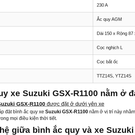
230 A
Ắc quy AGM
Dài 150 x Rộng 87
Cọc nghịch L
Cọc bắt ốc
TTZ14S, YTZ14S
quy xe Suzuki GSX-R1100 nằm ở 
Suzuki GSX-R1100
được đặt ở dưới yên xe
 lắp đặt bình ắc quy xe
Suzuki GSX-R1100
nằm ở vị trí này nhằm
rong mọi điều kiện thời tiết.
hệ giữa bình ắc quy và xe Suzuki