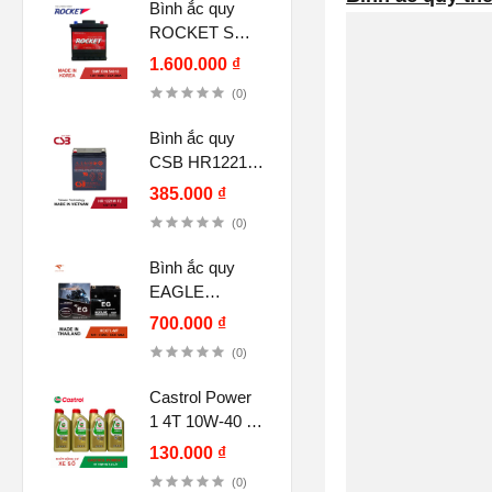
Bình ắc quy
ROCKET SMF
DIN 54018 12V
1.600.000 ₫
40Ah
(0)
Bình ắc quy
CSB HR1221W
F2, 12V 5Ah
385.000 ₫
(12V-21W)
(0)
Bình ắc quy
EAGLE
HCX7L-MF
700.000 ₫
12V-7.5Ah CCA
(0)
120A chính
hãng
Castrol Power
1 4T 10W-40 (1
lít) cho xe số,
130.000 ₫
tay côn
(0)