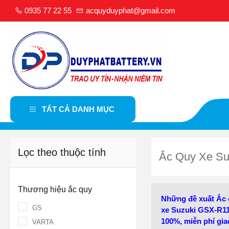
0935 77 22 55
acquyduyphat@gmail.com
TẤT CẢ DANH MỤC
Lọc theo thuộc tính
Ắc Quy Xe S
Thương hiệu ắc quy
Những đề xuất Ắc 
GS
xe Suzuki GSX-R11
100%, miễn phí gia
VARTA