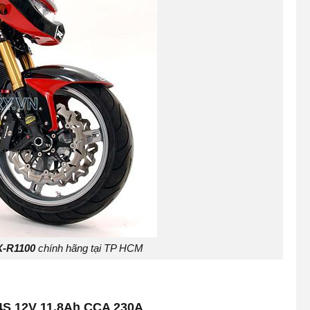
X-R1100
chính hãng tại TP HCM
14S 12V 11.8Ah CCA 230A