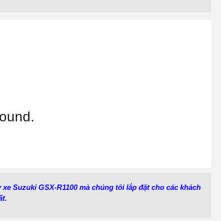
found.
uy xe Suzuki GSX-R1100 mà chúng tôi lắp đặt cho các khách
t.