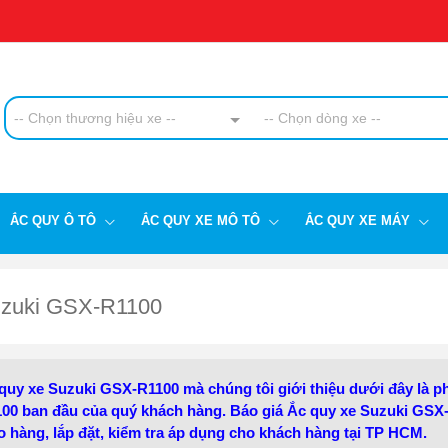
-- Chọn thương hiệu xe --
-- Chọn dòng xe --
ẮC QUY Ô TÔ
ẮC QUY XE MÔ TÔ
ẮC QUY XE MÁY
uzuki GSX-R1100
quy xe Suzuki GSX-R1100 mà chúng tôi giới thiệu dưới đây là p
00 ban đầu của quý khách hàng. Báo giá Ắc quy xe Suzuki GSX
o hàng, lắp đặt, kiểm tra áp dụng cho khách hàng tại TP HCM.