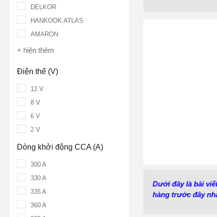
DELKOR
HANKOOK ATLAS
AMARON
+ hiện thêm
Điện thế (V)
12 V
8 V
6 V
2 V
Dòng khởi động CCA (A)
300 A
330 A
Dưới đây là bài vi
335 A
hàng trước đây nhằ
360 A