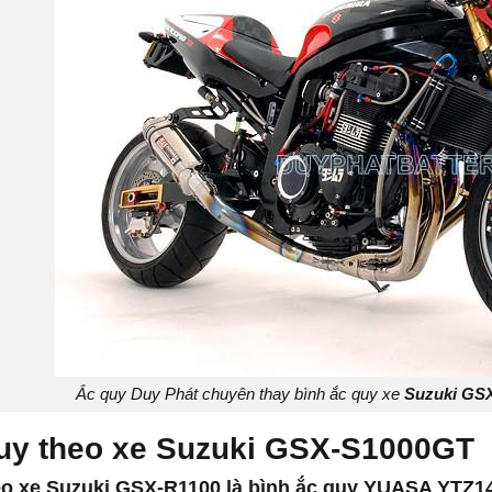
Ắc quy Duy Phát chuyên thay bình ắc quy xe
Suzuki GS
quy theo xe Suzuki GSX-S1000GT
eo xe Suzuki GSX-R1100 là bình ắc quy YUASA YTZ