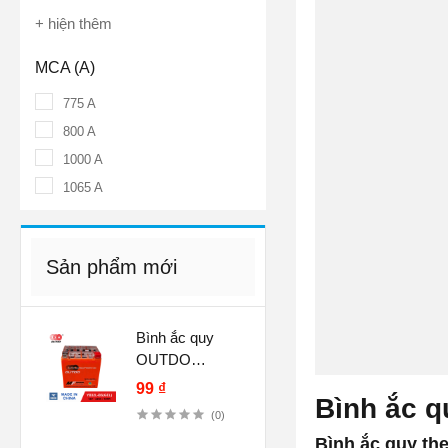
+ hiện thêm
MCA (A)
775 A
800 A
1000 A
1065 A
Sản phẩm mới
Bình ắc quy
OUTDO
YB32L-BS GEL
99 ₫
Bình ắc 
(12V-32AH)
(0)
Bình ắc quy th