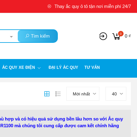
Thay ắc quy ô tô tận nơi miễn phí 24/7
0
Tìm kiếm
0 ₫
ẮC QUY XE ĐIỆN
ĐẠI LÝ ẮC QUY
TƯ VẤN
Mới nhất
40
hù hợp và có hiệu quả sử dụng bền lâu hơn so với Ắc quy
-R1100 mà chúng tôi cung cấp được cam kết chính hãng