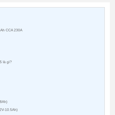
.8Ah CCA 230A
5 là gì?
.8Ah)
2V-10.5Ah)