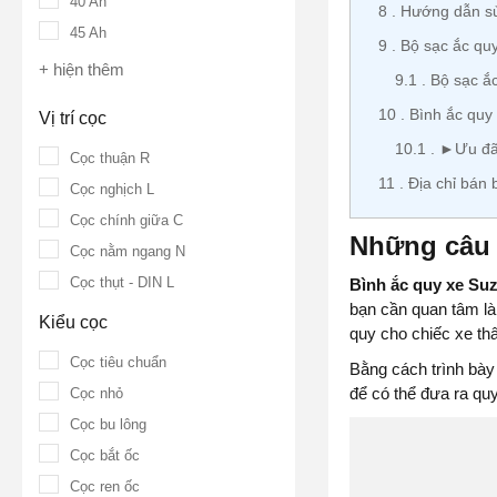
40 Ah
8
Hướng dẫn sử
45 Ah
9
Bộ sạc ắc qu
+ hiện thêm
9.1
Bộ sạc ắc
10
Bình ắc quy
Vị trí cọc
10.1
►Ưu đãi 
Cọc thuận R
11
Địa chỉ bán 
Cọc nghịch L
Cọc chính giữa C
Những câu 
Cọc nằm ngang N
Cọc thụt - DIN L
Bình ắc quy xe Su
bạn cần quan tâm l
Kiểu cọc
quy cho chiếc xe thâ
Cọc tiêu chuẩn
Bằng cách trình bà
để có thể đưa ra quy
Cọc nhỏ
Cọc bu lông
Cọc bắt ốc
Cọc ren ốc