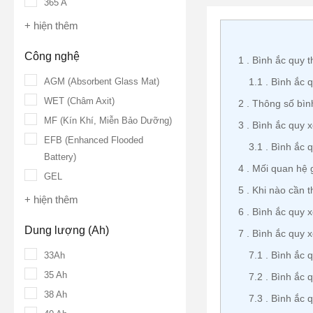
365 A
+ hiện thêm
Công nghệ
1
Bình ắc quy 
AGM (Absorbent Glass Mat)
1.1
Bình ắc 
WET (Châm Axit)
2
Thông số bìn
MF (Kín Khí, Miễn Bảo Dưỡng)
3
Bình ắc quy 
EFB (Enhanced Flooded
3.1
Bình ắc q
Battery)
4
Mối quan hệ g
GEL
5
Khi nào cần t
+ hiện thêm
6
Bình ắc quy x
Dung lượng (Ah)
7
Bình ắc quy x
7.1
Bình ắc q
33Ah
35 Ah
7.2
Bình ắc q
38 Ah
7.3
Bình ắc 