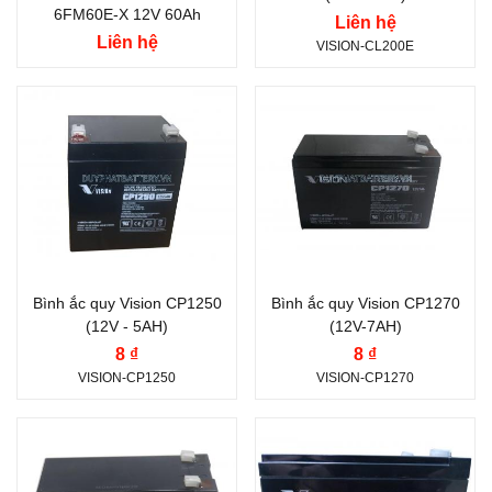
6FM60E-X 12V 60Ah
Vị trí cọc:
Cọc chính
Liên hệ
Liên hệ
VISION-CL200E
giữa C
Kiểu cọc:
Cọc bắt ốc
Thương hiệu ắc quy:
Thương hiệu ắc quy:
VISION
VISION
Điện thế (V):
12 V
Điện thế (V):
12 V
Dung lượng (Ah):
5 Ah
Dung lượng (Ah):
7 Ah
Công nghệ:
Xả sâu
Công nghệ:
Xả sâu
(Deep-Cycle Flooded)
(Deep-Cycle Flooded)
Bình ắc quy Vision CP1250
Bình ắc quy Vision CP1270
(12V - 5AH)
(12V-7AH)
Vị trí cọc:
Cọc nằm
Vị trí cọc:
Cọc nằm
8 ₫
8 ₫
ngang N
ngang N
VISION-CP1250
VISION-CP1270
Kiểu cọc:
Giắc ghim
Kiểu cọc:
Giắc ghim
Thương hiệu ắc quy:
Thương hiệu ắc quy:
VISION
VISION