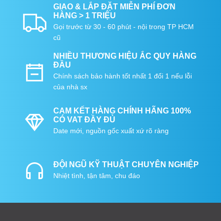
GIAO & LẮP ĐẶT MIỄN PHÍ ĐƠN
HÀNG > 1 TRIỆU
Gọi trước từ 30 - 60 phút - nội trong TP HCM
cũ
NHIỀU THƯƠNG HIỆU ẮC QUY HÀNG
ĐẦU
Chính sách bảo hành tốt nhất 1 đổi 1 nếu lỗi
của nhà sx
CAM KẾT HÀNG CHÍNH HÃNG 100%
CÓ VAT ĐẦY ĐỦ
Date mới, nguồn gốc xuất xứ rõ ràng
ĐỘI NGŨ KỸ THUẬT CHUYÊN NGHIỆP
Nhiệt tình, tận tâm, chu đáo