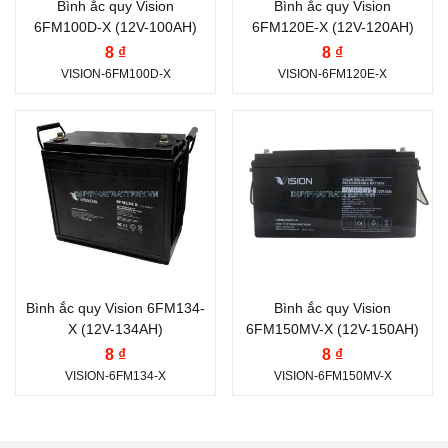
Bình ắc quy Vision
Bình ắc quy Vision
(Deep-Cycle Flooded)
(Deep-Cycle Flooded)
6FM100D-X (12V-100AH)
6FM120E-X (12V-120AH)
Vị trí cọc:
Cọc thuận R
Vị trí cọc:
Cọc nằm
8 ₫
8 ₫
VISION-6FM100D-X
VISION-6FM120E-X
ngang N
Kiểu cọc:
Cọc bắt ốc
Kiểu cọc:
Cọc bắt ốc
Thương hiệu ắc quy:
Thương hiệu ắc quy:
VISION
VISION
Điện thế (V):
12 V
Điện thế (V):
12 V
Dung lượng (Ah):
134
Dung lượng (Ah):
150
Ah
Ah
Công nghệ:
Xả sâu
Công nghệ:
Xả sâu
Bình ắc quy Vision 6FM134-
Bình ắc quy Vision
(Deep-Cycle Flooded)
(Deep-Cycle Flooded)
X (12V-134AH)
6FM150MV-X (12V-150AH)
Vị trí cọc:
Cọc nằm
Vị trí cọc:
Cọc nằm
8 ₫
8 ₫
VISION-6FM134-X
VISION-6FM150MV-X
ngang N
ngang N
Kiểu cọc:
Cọc bắt ốc
Kiểu cọc:
Cọc bắt ốc