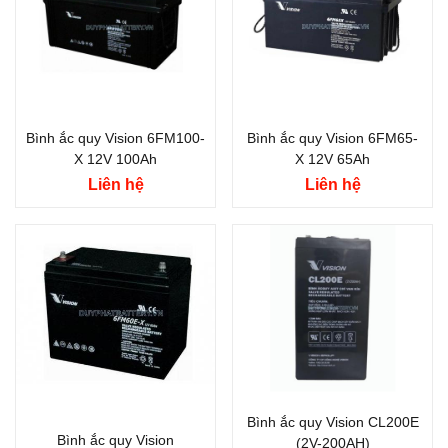
Bình ắc quy Vision 6FM100-
Bình ắc quy Vision 6FM65-
X 12V 100Ah
X 12V 65Ah
Liên hệ
Liên hệ
Thương hiệu ắc quy:
VISION
Điện thế (V):
2 V
Dung lượng (Ah):
200
Ah
Công nghệ:
Xả sâu
Bình ắc quy Vision CL200E
(Deep-Cycle Flooded)
Bình ắc quy Vision
(2V-200AH)