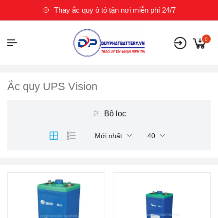
Thay ắc quy ô tô tận nơi miễn phí 24/7
0
Ắc quy UPS Vision
Bộ lọc
Mới nhất
40