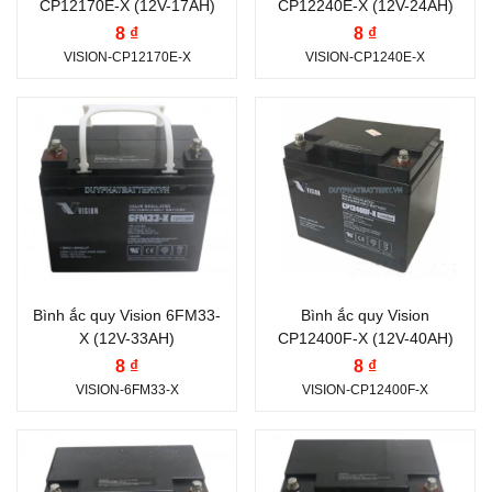
CP12170E-X (12V-17AH)
CP12240E-X (12V-24AH)
Vị trí cọc:
Cọc nghịch L
Vị trí cọc:
Cọc nghịch L
8 ₫
8 ₫
Kiểu cọc:
Cọc bắt ốc
Kiểu cọc:
Cọc bắt ốc
VISION-CP12170E-X
VISION-CP1240E-X
Thương hiệu ắc quy:
Thương hiệu ắc quy:
VISION
VISION
Điện thế (V):
12 V
Điện thế (V):
12 V
Dung lượng (Ah):
33Ah
Dung lượng (Ah):
40 Ah
Công nghệ:
Xả sâu
Công nghệ:
Xả sâu
(Deep-Cycle Flooded)
(Deep-Cycle Flooded)
Bình ắc quy Vision 6FM33-
Bình ắc quy Vision
X (12V-33AH)
CP12400F-X (12V-40AH)
Vị trí cọc:
Cọc nghịch L
Vị trí cọc:
Cọc nghịch L
8 ₫
8 ₫
Kiểu cọc:
Cọc bắt ốc
Kiểu cọc:
Cọc bắt ốc
VISION-6FM33-X
VISION-CP12400F-X
Thương hiệu ắc quy:
Thương hiệu ắc quy:
VISION
VISION