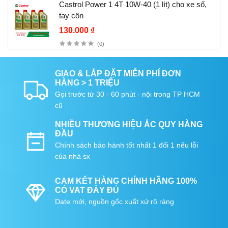
Castrol Power 1 4T 10W-40 (1 lít) cho xe số,
tay côn
130.000 ₫
(0)
GIAO & LẮP ĐẶT MIỄN PHÍ ĐƠN
HÀNG > 1 TRIỆU
Gọi trước từ 30 - 60 phút - nội trong TP HCM
cũ
NHIỀU THƯƠNG HIỆU ẮC QUY HÀNG
ĐẦU
Chính sách bảo hành tốt nhất 1 đổi 1 nếu lỗi
của nhà sx
CAM KẾT HÀNG CHÍNH HÃNG 100%
CÓ VAT ĐẦY ĐỦ
Date mới, nguồn gốc xuất xứ rõ ràng