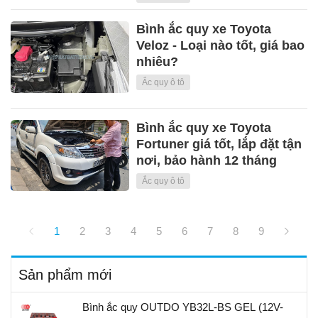
Bình ắc quy xe Toyota
Veloz - Loại nào tốt, giá bao
nhiêu?
Ắc quy ô tô
Bình ắc quy xe Toyota
Fortuner giá tốt, lắp đặt tận
nơi, bảo hành 12 tháng
Ắc quy ô tô
1
2
3
4
5
6
7
8
9
Sản phẩm mới
Bình ắc quy OUTDO YB32L-BS GEL (12V-