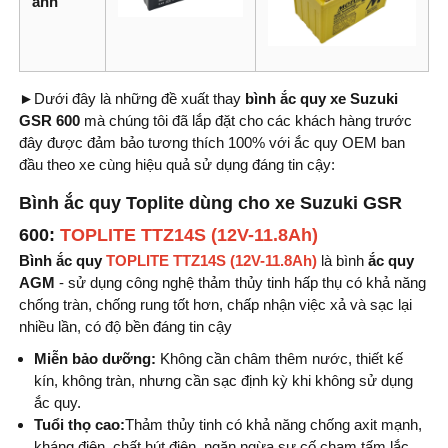
ảnh
►
Dưới đây là những đề xuất thay
bình
ắc quy xe Suzuki
GSR 600
mà chúng tôi đã lắp đặt cho các khách hàng trước
đây được đảm bảo tương thích 100% với ắc quy OEM ban
đầu theo xe cùng hiệu quả sử dụng đáng tin cậy:
Bình ắc quy Toplite dùng cho xe Suzuki GSR
600:
TOPLITE TTZ14S (12V-11.8Ah)
Bình ắc quy
TOPLITE TTZ14S (12V-11.8Ah)
là bình
ắc quy
AGM
- sử dụng công nghệ thảm thủy tinh hấp thụ có khả năng
chống tràn, chống rung tốt hơn, chấp nhận việc xả và sạc lại
nhiều lần, có độ bền đáng tin cậy
Miễn bảo dưỡng:
Không cần châm thêm nước, thiết kế
kín, không tràn, nhưng cần sạc định kỳ khi không sử dụng
ắc quy.
Tuổi thọ cao:
Thảm thủy tinh có khả năng chống axit mạnh,
kháng điện, chất hút điện, ngăn ngừa sự cố chạm tấm lắc.