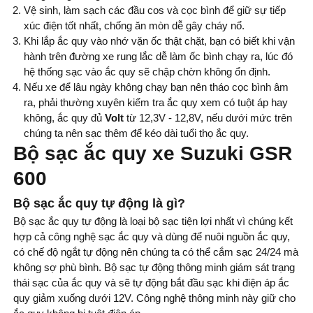
Vệ sinh, làm sạch các đầu cos và cọc bình để giữ sự tiếp
xúc điện tốt nhất, chống ăn mòn dễ gây cháy nổ.
Khi lắp ắc quy vào nhớ vặn ốc thật chặt, bạn có biết khi vận
hành trên đường xe rung lắc dễ làm ốc bình chạy ra, lúc đó
hệ thống sạc vào ắc quy sẽ chập chờn không ổn định.
Nếu xe để lâu ngày không chạy bạn nên tháo cọc bình âm
ra, phải thường xuyên kiểm tra ắc quy xem có tuột áp hay
không, ắc quy đủ
Volt
từ 12,3V - 12,8V, nếu dưới mức trên
chúng ta nên sạc thêm để kéo dài tuổi thọ ắc quy.
Bộ sạc ắc quy xe Suzuki GSR
600
Bộ sạc ắc quy tự động là gì?
Bộ sạc ắc quy tự động là loại bộ sạc tiện lợi nhất vì chúng kết
hợp cả công nghệ sạc ắc quy và dùng để nuôi nguồn ắc quy,
có chế độ ngắt tự động nên chúng ta có thể cắm sạc 24/24 mà
không sợ phù bình. Bộ sạc tự động thông minh giám sát trạng
thái sạc của ắc quy và sẽ tự động bắt đầu sạc khi điện áp ắc
quy giảm xuống dưới 12V. Công nghệ thông minh này giữ cho