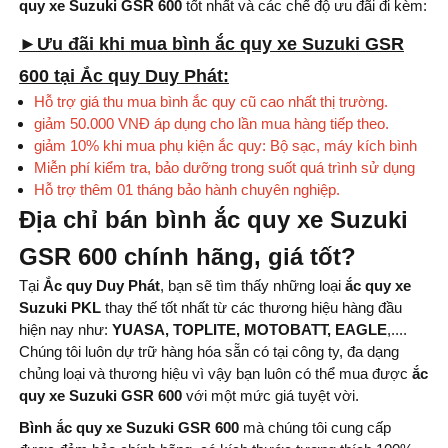
quy xe Suzuki GSR 600
tốt nhất và các chế độ ưu đãi đi kèm:
►Ưu đãi khi mua bình ắc quy xe Suzuki GSR
600 tại Ắc quy Duy Phát:
Hỗ trợ giá thu mua bình ắc quy cũ cao nhất thị trường.
giảm 50.000 VNĐ áp dụng cho lần mua hàng tiếp theo.
giảm 10% khi mua phụ kiện ắc quy: Bộ sạc, máy kích bình
Miễn phí kiểm tra, bảo dưỡng trong suốt quá trình sử dụng
Hỗ trợ thêm 01 tháng bảo hành chuyên nghiệp.
Địa chỉ bán bình ắc quy xe Suzuki
GSR 600 chính hãng, giá tốt?
Tại
Ắc quy Duy Phát
, bạn sẽ tìm thấy những loại
ắc quy xe
Suzuki PKL
thay thế tốt nhất từ ​​các thương hiệu hàng đầu
hiện nay như:
YUASA, TOPLITE, MOTOBATT, EAGLE
,....
Chúng tôi luôn dự trữ hàng hóa sẵn có tại công ty, đa dạng
chủng loại và thương hiệu vì vậy bạn luôn có thể mua được
ắc
quy xe Suzuki GSR 600
với một mức giá tuyệt vời.
Bình ắc quy xe Suzuki GSR 600
mà chúng tôi cung cấp