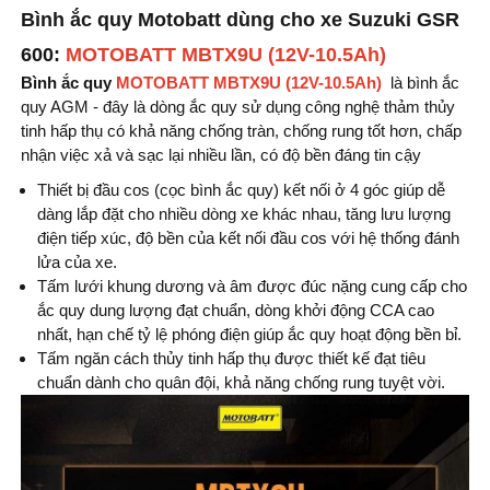
Bình ắc quy Motobatt dùng cho xe Suzuki GSR
600:
MOTOBATT MBTX9U (12V-10.5Ah)
Bình ắc quy
MOTOBATT MBTX9U (12V-10.5Ah)
là bình ắc
quy AGM - đây là dòng ắc quy sử dụng công nghệ thảm thủy
tinh hấp thụ có khả năng chống tràn, chống rung tốt hơn, chấp
nhận việc xả và sạc lại nhiều lần, có độ bền đáng tin cậy
Thiết bị đầu cos (cọc bình ắc quy) kết nối ở 4 góc giúp dễ
dàng lắp đặt cho nhiều dòng xe khác nhau, tăng lưu lượng
điện tiếp xúc, độ bền của kết nối đầu cos với hệ thống đánh
lửa của xe.
Tấm lưới khung dương và âm được đúc nặng cung cấp cho
ắc quy dung lượng đạt chuẩn, dòng khởi động CCA cao
nhất, hạn chế tỷ lệ phóng điện giúp ắc quy hoạt động bền bỉ.
Tấm ngăn cách thủy tinh hấp thụ được thiết kế đạt tiêu
chuẩn dành cho quân đội, khả năng chống rung tuyệt vời.