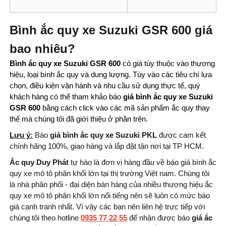
Bình ắc quy xe Suzuki GSR 600 giá
bao nhiêu?
Bình ắc quy xe Suzuki GSR 600
có giá tùy thuộc vào thương
hiệu, loại bình ắc quy và dung lượng.
Tùy vào các tiêu chí lựa
chọn, điều kiện vận hành và nhu cầu sử dụng thực tế, quý
khách hàng có thể tham khảo báo
giá bình ắc quy xe Suzuki
GSR 600
bằng cách click vào các mã sản phẩm ắc quy thay
thế mà chúng tôi đã giới thiệu ở phần trên.
Lưu ý:
Báo
giá bình ắc quy xe Suzuki PKL
được cam kết
chính hãng 100%, giao hàng và lắp đặt tận nơi tại TP HCM.
Ắc quy Duy Phát
tự hào là đơn vị hàng đầu về báo giá bình ắc
quy xe mô tô phân khối lớn tại thị trường Việt nam. Chúng tôi
là nhà phân phối - đại diện bán hàng của nhiều thương hiệu ắc
quy xe mô tô phân khối lớn nổi tiếng nên sẽ luôn có mức báo
giá cạnh tranh nhất. Vì vậy các bạn nên liên hệ trực tiếp với
chúng tôi theo hotline
0935 77 22 55
để nhận được báo
giá ắc