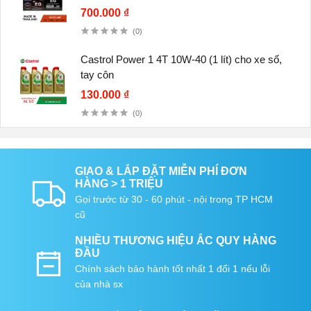
700.000 ₫
(0)
Castrol Power 1 4T 10W-40 (1 lít) cho xe số,
tay côn
130.000 ₫
(0)
GIAO & LẮP ĐẶT MIỄN PHÍ ĐƠN
HÀNG > 1 TRIỆU
Gọi trước từ 30 - 60 phút - nội trong TP HCM
cũ
NHIỀU THƯƠNG HIỆU ẮC QUY HÀNG
ĐẦU
Chính sách bảo hành tốt nhất 1 đổi 1 nếu lỗi
của nhà sx