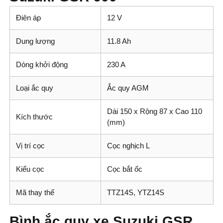
Điên áp
12 V
Dung lượng
11.8 Ah
Dòng khởi động
230 A
Loại ắc quy
Ắc quy AGM
Dài 150 x Rộng 87 x Cao 110
Kích thước
(mm)
Vị trí cọc
Cọc nghịch L
Kiểu cọc
Cọc bắt ốc
Mã thay thế
TTZ14S, YTZ14S
Bình ắc quy xe Suzuki GSR