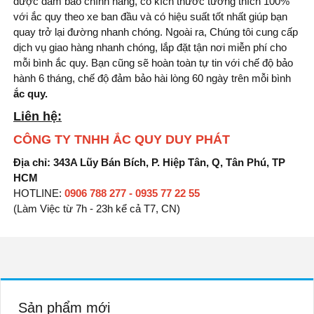
được đảm bảo chính hãng, có kích thước tương thích 100%
với ắc quy theo xe ban đầu và có hiệu suất tốt nhất giúp bạn
quay trở lại đường nhanh chóng. Ngoài ra, Chúng tôi cung cấp
dịch vụ giao hàng nhanh chóng, lắp đặt tận nơi miễn phí cho
mỗi bình ắc quy. Bạn cũng sẽ hoàn toàn tự tin với chế độ bảo
hành 6 tháng, chế độ đảm bảo hài lòng 60 ngày trên mỗi bình
ắc quy.
Liên hệ:
CÔNG TY TNHH ẮC QUY DUY PHÁT
Địa chỉ: 343A Lũy Bán Bích, P. Hiệp Tân, Q, Tân Phú, TP
HCM
HOTLINE:
0906 788 277 - 0935 77 22 55
(Làm Việc từ 7h - 23h kể cả T7, CN)
Sản phẩm mới