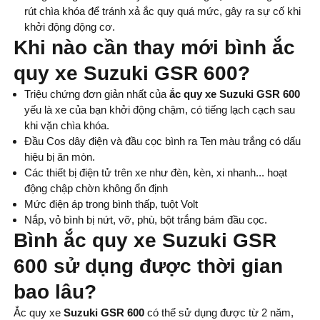
rút chìa khóa để tránh xả ắc quy quá mức, gây ra sự cố khi
khởi động động cơ.
Khi nào cần thay mới bình ắc
quy xe Suzuki GSR 600?
Triệu chứng đơn giản nhất của
ắc quy xe Suzuki GSR 600
yếu là xe của bạn khởi động chậm, có tiếng lạch cạch sau
khi vặn chìa khóa.
Đầu Cos dây điện và đầu cọc bình ra Ten màu trắng có dấu
hiệu bị ăn mòn.
Các thiết bị điện tử trên xe như đèn, kèn, xi nhanh... hoạt
động chập chờn không ổn định
Mức điện áp trong bình thấp, tuột Volt
Nắp, vỏ bình bị nứt, vỡ, phù, bột trắng bám đầu cọc.
Bình ắc quy
xe Suzuki GSR
600 sử dụng được thời gian
bao lâu?
Ắc quy xe
Suzuki GSR 600
có thể sử dụng được từ 2 năm,