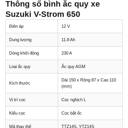
Thông số bình ắc quy xe
Suzuki V-Strom 650
Điên áp
12 V
Dung lượng
11.8 Ah
Dòng khởi động
230 A
Loại ắc quy
Ắc quy AGM
Dài 150 x Rộng 87 x Cao 110
Kích thước
(mm)
Vị trí cọc
Cọc nghịch L
Kiểu cọc
Cọc bắt ốc
Mã thay thế
TTZ14S, YTZ14S