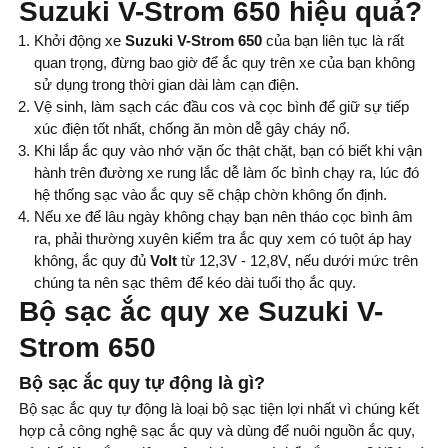
Suzuki V-Strom 650 hiệu quả?
Khởi động xe
Suzuki V-Strom 650
của bạn liên tục là rất
quan trọng, đừng bao giờ để ắc quy trên xe của bạn không
sử dụng trong thời gian dài làm cạn điện.
Vệ sinh, làm sạch các đầu cos và cọc bình để giữ sự tiếp
xúc điện tốt nhất, chống ăn mòn dễ gây cháy nổ.
Khi lắp ắc quy vào nhớ vặn ốc thật chặt, bạn có biết khi vận
hành trên đường xe rung lắc dễ làm ốc bình chạy ra, lúc đó
hệ thống sạc vào ắc quy sẽ chập chờn không ổn định.
Nếu xe để lâu ngày không chạy bạn nên tháo cọc bình âm
ra, phải thường xuyên kiểm tra ắc quy xem có tuột áp hay
không, ắc quy đủ
Volt
từ 12,3V - 12,8V, nếu dưới mức trên
chúng ta nên sạc thêm để kéo dài tuổi thọ ắc quy.
Bộ sạc ắc quy xe Suzuki V-
Strom 650
Bộ sạc ắc quy tự động là gì?
Bộ sạc ắc quy tự động là loại bộ sạc tiện lợi nhất vì chúng kết
hợp cả công nghệ sạc ắc quy và dùng để nuôi nguồn ắc quy,