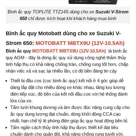
Bình ắc quy TOPLITE TTZ14S dùng cho xe
Suzuki V-Strom
650
chỉ được kích hoạt khi khách hàng mua bình
Bình ắc quy Motobatt dùng cho xe Suzuki V-
Strom 650:
MOTOBATT MBTX9U (12V-10.5Ah)
Bình ắc quy
MOTOBATT MBTX9U (12V-10.5Ah)
là bình ắc
quy AGM - đây là dòng ắc quy sử dụng công nghệ thảm thủy
tinh hấp thụ có khả năng chống tràn, chống rung tốt hơn, chấp
nhận việc xả và sạc lại nhiều lần, có độ bền đáng tin cậy
Thiết bị đầu cos (cọc bình ắc quy) kết nối ở 4 góc giúp dễ
dàng lắp đặt cho nhiều dòng xe khác nhau, tăng lưu lượng
điện tiếp xúc, độ bền của kết nối đầu cos với hệ thống đánh
lửa của xe.
Tấm lưới khung dương và âm được đúc nặng cung cấp cho
ắc quy dung lượng đạt chuẩn, dòng khởi động CCA cao
nhất, hạn chế tỷ lệ phóng điện giúp ắc quy hoạt động bền bỉ.
Tấm ngăn cách thủy tinh hấp thụ được thiết kế đạt tiêu
chuẩn dành cho quân đội, khả năng chống rung tuyệt vời.