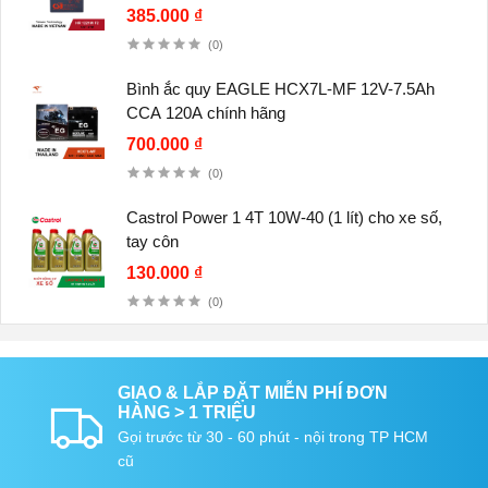
385.000 ₫
(0)
Bình ắc quy EAGLE HCX7L-MF 12V-7.5Ah
CCA 120A chính hãng
700.000 ₫
(0)
Castrol Power 1 4T 10W-40 (1 lít) cho xe số,
tay côn
130.000 ₫
(0)
GIAO & LẮP ĐẶT MIỄN PHÍ ĐƠN
HÀNG > 1 TRIỆU
Gọi trước từ 30 - 60 phút - nội trong TP HCM
cũ