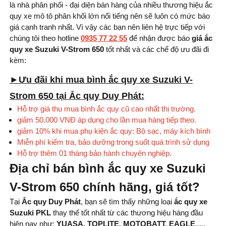
là nhà phân phối - đại diện bán hàng của nhiều thương hiệu ắc
quy xe mô tô phân khối lớn nổi tiếng nên sẽ luôn có mức báo
giá cạnh tranh nhất. Vì vậy các bạn nên liên hệ trực tiếp với
chúng tôi theo hotline
0935 77 22 55
để nhận được báo
giá ắc
quy xe Suzuki V-Strom 650
tốt nhất và các chế độ ưu đãi đi
kèm:
►Ưu đãi khi mua bình ắc quy xe Suzuki V-
Strom 650 tại Ắc quy Duy Phát:
Hỗ trợ giá thu mua bình ắc quy cũ cao nhất thị trường.
giảm 50.000 VNĐ áp dụng cho lần mua hàng tiếp theo.
giảm 10% khi mua phụ kiện ắc quy: Bộ sạc, máy kích bình
Miễn phí kiểm tra, bảo dưỡng trong suốt quá trình sử dụng
Hỗ trợ thêm 01 tháng bảo hành chuyên nghiệp.
Địa chỉ bán bình ắc quy xe Suzuki
V-Strom 650 chính hãng, giá tốt?
Tại
Ắc quy Duy Phát
, bạn sẽ tìm thấy những loại
ắc quy xe
Suzuki PKL
thay thế tốt nhất từ ​​các thương hiệu hàng đầu
hiện nay như:
YUASA, TOPLITE, MOTOBATT, EAGLE
,....