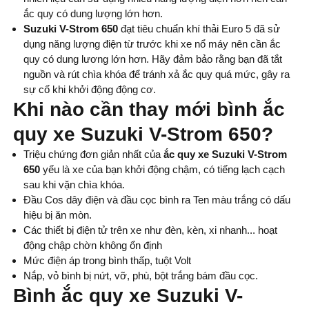
ắc quy có dung lượng lớn hơn.
Suzuki V-Strom 650
đạt tiêu chuẩn khí thải Euro 5 đã sử
dụng năng lượng điện từ trước khi xe nổ máy nên cần ắc
quy có dung lương lớn hơn. Hãy đảm bảo rằng bạn đã tắt
nguồn và rút chìa khóa để tránh xả ắc quy quá mức, gây ra
sự cố khi khởi động động cơ.
Khi nào cần thay mới bình ắc
quy xe Suzuki V-Strom 650?
Triệu chứng đơn giản nhất của
ắc quy xe Suzuki V-Strom
650
yếu là xe của bạn khởi động chậm, có tiếng lạch cạch
sau khi vặn chìa khóa.
Đầu Cos dây điện và đầu cọc bình ra Ten màu trắng có dấu
hiệu bị ăn mòn.
Các thiết bị điện tử trên xe như đèn, kèn, xi nhanh... hoạt
động chập chờn không ổn định
Mức điện áp trong bình thấp, tuột Volt
Nắp, vỏ bình bị nứt, vỡ, phù, bột trắng bám đầu cọc.
Bình ắc quy
xe Suzuki V-