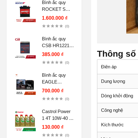
Bình ắc quy
ROCKET SMF
DIN 54018 12V
1.600.000 ₫
40Ah
(0)
Bình ắc quy
CSB HR1221W
Thông số 
F2, 12V 5Ah
385.000 ₫
(12V-21W)
(0)
Điên áp
Bình ắc quy
Dung lượng
EAGLE
HCX7L-MF
700.000 ₫
12V-7.5Ah CCA
Dòng khởi động
(0)
120A chính
hãng
Công nghệ
Castrol Power
1 4T 10W-40 (1
Kích thước
lít) cho xe số,
130.000 ₫
tay côn
(0)