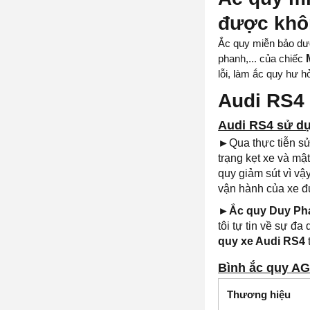
được khô
Ắc quy miễn bảo dưỡ
phanh,... của chiếc
lỗi, làm ắc quy hư 
Audi RS4 
Audi RS4 sử dụ
►
Qua thực tiễn s
trạng kẹt xe và mậ
quy giảm sút vì v
vận hành của xe đượ
►Ắc quy Duy Ph
tôi tự tin về sự đ
quy xe Audi RS4
Bình ắc quy AG
Thương hiệu