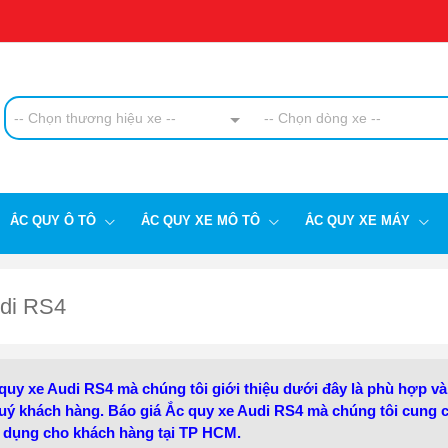
-- Chọn thương hiệu xe --
-- Chọn dòng xe --
ẮC QUY Ô TÔ
ẮC QUY XE MÔ TÔ
ẮC QUY XE MÁY
di RS4
uy xe Audi RS4 mà chúng tôi giới thiệu dưới đây là phù hợp và
uý khách hàng. Báo giá Ắc quy xe Audi RS4 mà chúng tôi cung c
áp dụng cho khách hàng tại TP HCM.