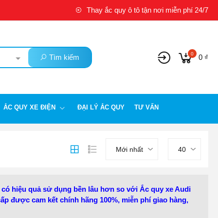
Thay ắc quy ô tô tận nơi miễn phí 24/7
0
Tìm kiếm
0 ₫
ẮC QUY XE ĐIỆN
ĐẠI LÝ ẮC QUY
TƯ VẤN
Mới nhất
40
 có hiệu quả sử dụng bền lâu hơn so với Ắc quy xe Audi
ấp được cam kết chính hãng 100%, miễn phí giao hàng,