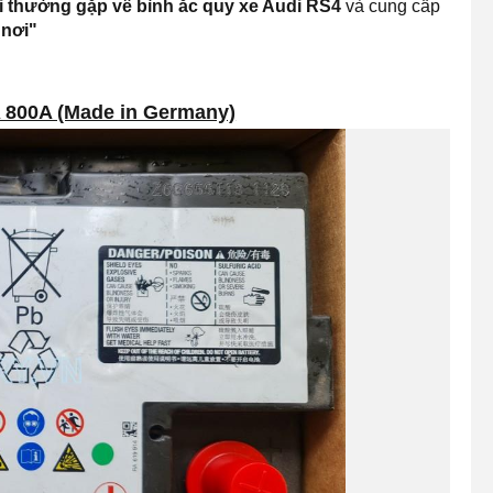
 thường gặp về bình ắc quy xe Audi RS4
và cung cấp
 nơi
"
 800A (Made in Germany)