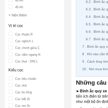
40 Ah
6.2
Bình ắc q
45 Ah
6.3
Bình ắc q
+ hiện thêm
6.4
Bình ắc 
6.5
Bình ắc 
Vị trí cọc
6.6
Bình ắc 
Cọc thuận R
6.7
Bình ắc q
Cọc nghịch L
7
Bình ắc quy x
Cọc chính giữa C
8
Khi nào cần t
Cọc nằm ngang N
Cọc thụt - DIN L
9
Cách thay bìn
10
Nơi mua bìn
Kiểu cọc
Cọc tiêu chuẩn
Những câu 
Cọc nhỏ
►Bình ắc quy xe
Cọc bu lông
tiện ích điện tử t
Cọc bắt ốc
như một bộ ổn định
Cọc ren ốc