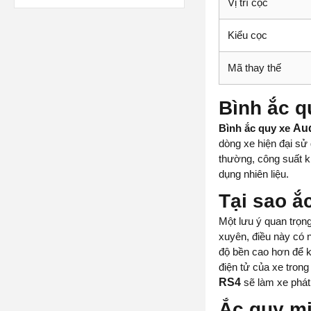
Vị trí cọc
Kiểu cọc
Mã thay thế
Bình ắc q
Bình ắc quy xe
Au
dòng xe hiện đại sử
thường, công suất k
dụng nhiên liệu.
Tại sao ắ
Một lưu ý quan trọn
xuyên, điều này có 
độ bền cao hơn để k
điện tử của xe tron
RS4
sẽ làm xe phát
Ắc quy mi