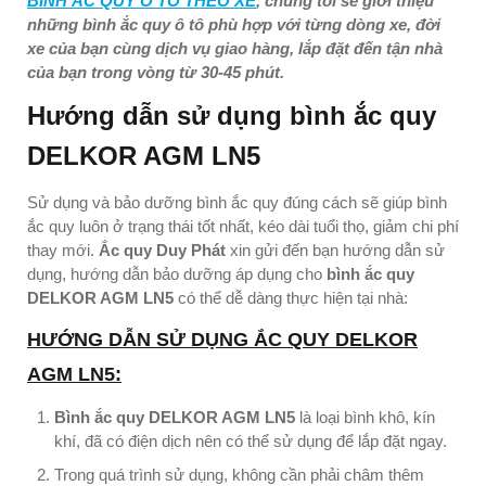
BÌNH ẮC QUY Ô TÔ THEO XE
, chúng tôi sẽ giới thiệu
những bình ắc quy ô tô phù hợp với từng dòng xe, đời
xe của bạn cùng dịch vụ giao hàng, lắp đặt đến tận nhà
của bạn trong vòng từ 30-45 phút.
Hướng dẫn sử dụng bình ắc quy
DELKOR AGM LN5
Sử dụng và bảo dưỡng bình ắc quy đúng cách sẽ giúp bình
ắc quy luôn ở trạng thái tốt nhất, kéo dài tuổi thọ, giảm chi phí
thay mới.
Ắc quy Duy Phát
xin gửi đến bạn hướng dẫn sử
dụng, hướng dẫn bảo dưỡng áp dụng cho
bình ắc quy
DELKOR AGM LN5
có thể dễ dàng thực hiện tại nhà:
HƯỚNG DẪN SỬ DỤNG ẮC QUY DELKOR
AGM LN5:
Bình ắc quy DELKOR AGM LN5
là loại bình khô, kín
khí, đã có điện dịch nên có thể sử dụng để lắp đặt ngay.
Trong quá trình sử dụng, không cần phải châm thêm