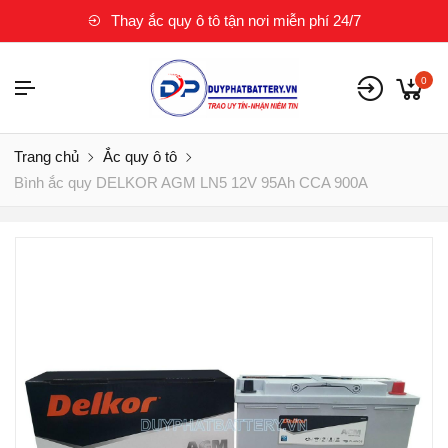
Thay ắc quy ô tô tận nơi miễn phí 24/7
0
Trang chủ
Ắc quy ô tô
Bình ắc quy DELKOR AGM LN5 12V 95Ah CCA 900A