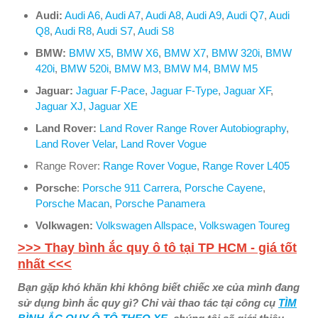
Audi:
Audi A6
,
Audi A7
,
Audi A8
,
Audi A9
,
Audi Q7
,
Audi
Q8
,
Audi R8
,
Audi S7
,
Audi S8
BMW:
BMW X5
,
BMW X6
,
BMW X7
,
BMW 320i
,
BMW
420i
,
BMW 520i
,
BMW M3
,
BMW M4
,
BMW M5
Jaguar:
Jaguar F-Pace
,
Jaguar F-Type
,
Jaguar XF
,
Jaguar XJ
,
Jaguar XE
Land Rover:
Land Rover Range Rover Autobiography
,
Land Rover Velar
,
Land Rover Vogue
Range Rover:
Range Rover Vogue
,
Range Rover L405
Porsche
:
Porsche 911 Carrera
,
Porsche Cayene
,
Porsche Macan
,
Porsche Panamera
Volkwagen:
Volkswagen Allspace
,
Volkswagen Toureg
>>> Thay bình ắc quy ô tô tại TP HCM - giá tốt
nhất <<<
Bạn gặp khó khăn khi không biết chiếc xe của mình đang
sử dụng bình ắc quy gì? Chỉ vài thao tác tại công cụ
TÌM