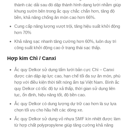
thành các dải sau đó dập thành hình dạng lưới nhằm giúp
khung sườn bên trong ắc quy chắc chắn hơn, tăng độ
bền, khả năng chống ăn mòn cao hơn 66%.
Cung cấp năng lượng vượt trội, tăng hiệu suất khởi động
hơn 70%
Khả năng sạc nhanh tăng cường hơn 60%, luôn duy trì
công suất khởi động cao ở trạng thái sạc thấp.
Hợp kim Chì / Canxi
Ắc quy Delkor sử dụng tấm lưới bản cực Chì – Canxi
được cán dập áp lực cao, hạn chế tối đa sự ăn mòn, phù
hợp với điều kiện thời tiết nóng ẩm tại Việt Nam. Bình ắc
quy Delkor có tốc độ tự xả thấp, thời gian sử dụng liên
tục, ổn định, hiệu năng tốt, độ bền cao.
Ắc quy Delkor có dung lượng dự trữ cao hơn là sự lựa
chọn tối ưu cho hầu hết các dòng xe.
Ắc quy Delkor sử dụng vỏ nhựa SMF kín nhiệt được làm
từ hợp chất polypropylene giúp tăng cường khả năng