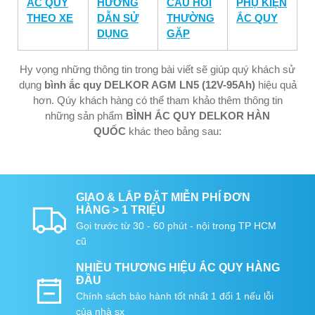
ẮC QUY
HƯỚNG
CÂU HỎI
PHỤ KIỆN
THEO XE
DẪN SỬ
THƯỜNG
ẮC QUY
DỤNG
GẶP
Hy vọng những thông tin trong bài viết sẽ giúp quý khách sử
dụng
bình ắc quy DELKOR AGM LN5 (12V-95Ah)
hiệu quả
hơn. Qúy khách hàng có thể tham khảo thêm thông tin
những sản phẩm
BÌNH ẮC QUY DELKOR HÀN
QUỐC
khác theo bảng sau:
GIAO & LẮP ĐẶT MIỄN PHÍ ĐƠN
HÀNG > 1 TRIỆU
Gọi trước từ 30 - 60 phút - nội trong TP HCM
cũ
NHIỀU THƯƠNG HIỆU ẮC QUY HÀNG
ĐẦU
Chính sách bảo hành tốt nhất 1 đổi 1 nếu lỗi
của nhà sx