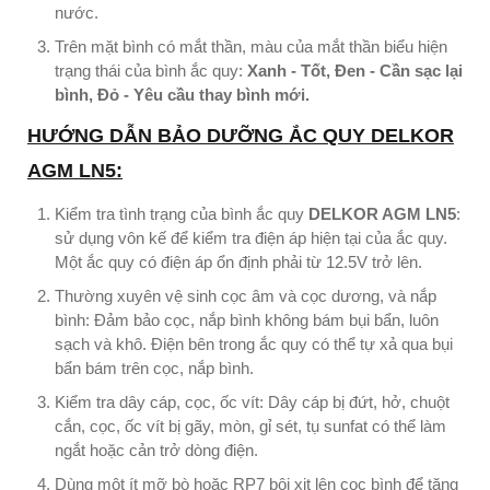
nước.
Trên mặt bình có mắt thần, màu của mắt thần biểu hiện
trạng thái của bình ắc quy:
Xanh - Tốt, Đen - Cần sạc lại
bình, Đỏ - Yêu cầu thay bình mới.
HƯỚNG DẪN BẢO DƯỠNG ẮC QUY DELKOR
AGM LN5:
Kiểm tra tình trạng của bình ắc quy
DELKOR AGM LN5
:
sử dụng vôn kế để kiểm tra điện áp hiện tại của ắc quy.
Một ắc quy có điện áp ổn định phải từ 12.5V trở lên.
Thường xuyên vệ sinh cọc âm và cọc dương, và nắp
bình: Đảm bảo cọc, nắp bình không bám bụi bẩn, luôn
sạch và khô. Điện bên trong ắc quy có thể tự xả qua bụi
bẩn bám trên cọc, nắp bình.
Kiểm tra dây cáp, cọc, ốc vít: Dây cáp bị đứt, hở, chuột
cắn, cọc, ốc vít bị gãy, mòn, gỉ sét, tụ sunfat có thể làm
ngắt hoặc cản trở dòng điện.
Dùng một ít mỡ bò hoặc RP7 bôi xịt lên cọc bình để tăng