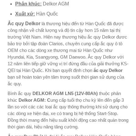
Phân khúc:
Delkor AGM
Xuất xứ:
Hàn Quốc
Ắc quy Delkor
là thương hiệu đến từ Hàn Quốc đã được
công nhận về chất lượng và độ tin cậy hơn 15 năm tại thị
trường Việt Nam. Hiện nay thương hiệu ắc quy Delkor đươc
bảo trợ bởi tập đoàn Clarios, chuyên cung cấp ắc quy ô tô
OEM cho các dòng xe thương mai từ Hàn Quốc như
Hyundai, Kia, Ssangyong, GM Daewoo. Ắc quy Delkor với
12 năm liên tiếp giữ vững vị trí đứng đầu của giải thưởng KS-
QEl tại Hàn Quốc. Khi bạn quyết định chọn
ắc quy Delkor
bạn sẽ hoàn toàn yên tâm trong suốt thời gian sử dụng của
ắc quy.
Bình ắc quy
DELKOR AGM LN5 (12V-80Ah)
thuộc phân
khúc
Delkor AGM: C
ung cấp tuổi thọ chu kỳ lên đến gấp 3
lần so với các các loại ắc quy thông thường khi sử dụng cho
các dòng xe hiện đại, xe có trang bị hệ thống Start-Stop.
Đồng thời mang đến hiệu suất khởi động cao nhất quán trong
thời gian dài, hiệu năng tăng cường.