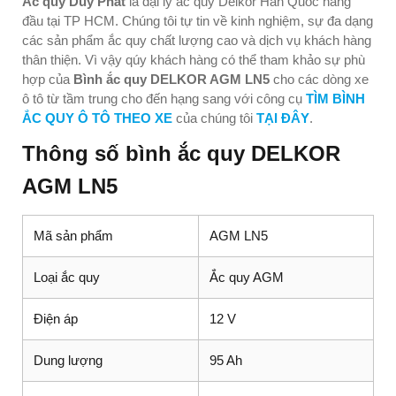
Ắc quy Duy Phát
là đại lý ắc quy Delkor Hàn Quốc hàng
đầu tại TP HCM. Chúng tôi tự tin về kinh nghiệm, sự đa dạng
các sản phẩm ắc quy chất lượng cao và dịch vụ khách hàng
thân thiện. Vì vậy qúy khách hàng có thể tham khảo sự phù
hợp của
Bình ắc quy DELKOR AGM LN5
cho các dòng xe
ô tô từ tầm trung cho đến hạng sang với công cụ
TÌM BÌNH
ẮC QUY Ô TÔ THEO XE
của chúng tôi
TẠI ĐÂY
.
Thông số bình ắc quy DELKOR
AGM LN5
Mã sản phẩm
AGM LN5
Loại ắc quy
Ắc quy AGM
Điện áp
12 V
Dung lượng
95 Ah