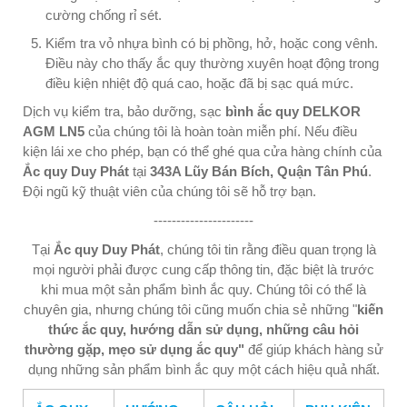
cường chống rỉ sét.
Kiểm tra vỏ nhựa bình có bị phồng, hở, hoặc cong vênh.
Điều này cho thấy ắc quy thường xuyên hoạt động trong
điều kiện nhiệt độ quá cao, hoặc đã bị sạc quá mức.
Dịch vụ kiểm tra, bảo dưỡng, sạc
bình ắc quy DELKOR
AGM LN5
của chúng tôi là hoàn toàn miễn phí. Nếu điều
kiện lái xe cho phép, bạn có thể ghé qua cửa hàng chính của
Ắc quy Duy Phát
tại
343A Lũy Bán Bích, Quận Tân Phú
.
Đội ngũ kỹ thuật viên của chúng tôi sẽ hỗ trợ bạn.
----------------------
Tại
Ắc quy Duy Phát
, chúng tôi tin rằng điều quan trọng là
mọi người phải được cung cấp thông tin, đặc biệt là trước
khi mua một sản phẩm bình ắc quy. Chúng tôi có thể là
chuyên gia, nhưng chúng tôi cũng muốn chia sẻ những "
kiến
thức ắc quy, hướng dẫn sử dụng, những câu hỏi
thường gặp, mẹo sử dụng ắc quy"
để giúp khách hàng sử
dụng những sản phẩm bình ắc quy một cách hiệu quả nhất.