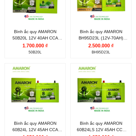
Dòng khởi động CCA
(A):
600 A
Bình ắc quy AMARON
Bình ắc quy AMARON
Dung lượng (Ah):
70 Ah
50B20L 12V 40AH CCA
BH95D23L (12V-70AH)
350A
CCA 600A
Nước sản xuất:
Hàn
1.700.000 ₫
2.500.000 ₫
50B20L
BH95D23L
Quốc
Kiểu cọc:
Cọc tiêu
Thương hiệu ắc quy:
Thương hiệu ắc quy:
chuẩn
AMARON
AMARON
Điện thế (V):
12 V
Điện thế (V):
12 V
Dòng khởi động CCA
Dòng khởi động CCA
(A):
(A):
400 A
400 A
Bình ắc quy AMARON
Bình ắc quy AMARON
Công nghệ:
MF (Kín
Công nghệ:
MF (Kín
60B24L 12V 45AH CCA
60B24LS 12V 45AH CCA
Khí, Miễn Bảo Dưỡng)
Khí, Miễn Bảo Dưỡng)