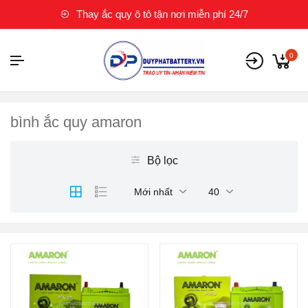
Thay ắc quy ô tô tận nơi miễn phí 24/7
0
bình ắc quy amaron
Bộ lọc
Mới nhất
40
Thương hiệu ắc quy:
AMARON
Điện thế (V):
12 V