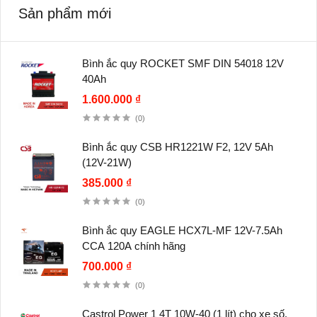
Sản phẩm mới
Bình ắc quy ROCKET SMF DIN 54018 12V
40Ah
1.600.000 ₫
(0)
Bình ắc quy CSB HR1221W F2, 12V 5Ah
(12V-21W)
385.000 ₫
(0)
Bình ắc quy EAGLE HCX7L-MF 12V-7.5Ah
CCA 120A chính hãng
700.000 ₫
(0)
Castrol Power 1 4T 10W-40 (1 lít) cho xe số,