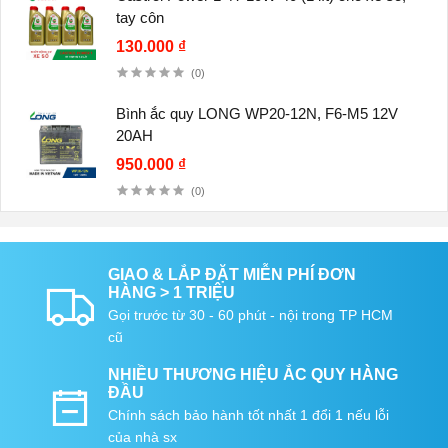
tay côn
130.000 ₫
(0)
Bình ắc quy LONG WP20-12N, F6-M5 12V
20AH
950.000 ₫
(0)
GIAO & LẮP ĐẶT MIỄN PHÍ ĐƠN
HÀNG > 1 TRIỆU
Gọi trước từ 30 - 60 phút - nội trong TP HCM
cũ
NHIỀU THƯƠNG HIỆU ẮC QUY HÀNG
ĐẦU
Chính sách bảo hành tốt nhất 1 đổi 1 nếu lỗi
của nhà sx