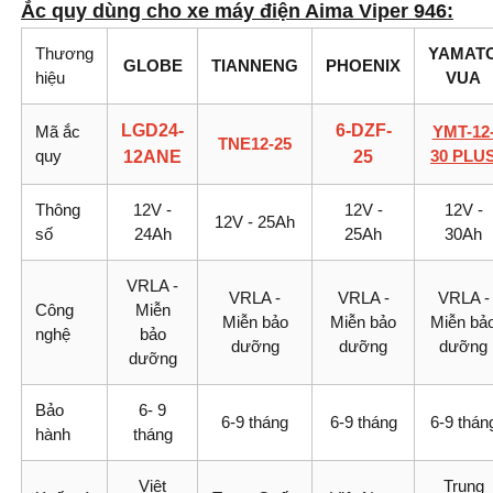
Ắc quy dùng cho xe máy điện Aima Viper 946
:
Thương
YAMAT
GLOBE
TIANNENG
PHOENIX
hiệu
VUA
LGD24-
6-DZF-
Mã ắc
YMT-12
TNE12-25
quy
30 PLU
12ANE
25
Thông
12V -
12V -
12V -
12V - 25Ah
số
24Ah
25Ah
30Ah
VRLA -
VRLA -
VRLA -
VRLA -
Công
Miễn
Miễn bảo
Miễn bảo
Miễn bả
nghệ
bảo
dưỡng
dưỡng
dưỡng
dưỡng
Bảo
6- 9
6-9 tháng
6-9 tháng
6-9 thán
hành
tháng
Việt
Trung