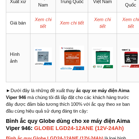
Xuất xứ
Trung Quốc
Việt Nam
Nam
Quốc
Xem chi
Xem chi
Xem chi
Giá bán
Xem chi tiết
tiết
tiết
tiết
Hình
ảnh
►Dưới đây là những đề xuất thay
ắc quy xe máy điện Aima
Viper 946
mà chúng tôi đã lắp đặt cho các khách hàng trước
đây được đảm bảo tương thích 100% với ắc quy theo xe ban
đầu cùng hiệu quả sử dụng đáng tin cậy:
Bình ắc quy Globe dùng cho xe máy điện Aima
Viper 946:
GLOBE
LGD24-12ANE (12V-24Ah)
Bình ắc quy Globe LGD24-12ANE (12V-24Ah)
là loại bình