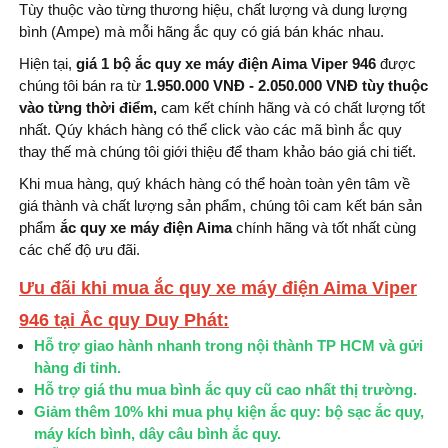
Tùy thuộc vào từng thương hiệu, chất lượng và dung lượng
bình (Ampe) mà mỗi hãng ắc quy có giá bán khác nhau.
Hiện tại,
giá 1 bộ ắc quy xe máy điện Aima Viper 946
được
chúng tôi bán ra từ
1.950.000 VNĐ - 2.050.000 VNĐ tùy thuộc
vào từng thời điểm,
cam kết chính hãng và có chất lượng tốt
nhất. Qúy khách hàng có thể click vào các mã bình ắc quy
thay thế mà chúng tôi giới thiệu để tham khảo báo giá chi tiết.
Khi mua hàng, quý khách hàng có thể hoàn toàn yên tâm về
giá thành và chất lượng sản phẩm, chúng tôi cam kết bán sản
phẩm
ắc quy xe máy điện Aima
chính hãng và tốt nhất cùng
các chế độ ưu đãi.
Ưu đãi khi mua ắc quy xe máy điện Aima Viper
946 tại Ắc quy Duy Phát:
Hỗ trợ giao hành nhanh trong nội thành TP HCM và gửi
hàng đi tỉnh.
Hỗ trợ giá thu mua bình ắc quy cũ cao nhất thị trường.
Giảm thêm 10% khi mua phụ kiện ắc quy: bộ sạc ắc quy,
máy kích bình, dây câu bình ắc quy.