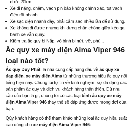
dưới 20km.
Xe đi nặng, chậm, vạch pin báo không chính xác, tụt vạch
điện rất nhanh.
Xe sạc điện nhanh đầy, phải cắm sạc nhiều lần để sử dụng.
Xe không đi được nhưng khi dựng chân chống giữa kéo ga
bánh xe vẫn quay.
Kiểm tra ắc quy bị Nắp, vỏ bình bị nứt, vỡ, phù...
Ắc quy xe máy điện Aima Viper 946
loại nào tốt?
Ắc quy Duy Phát
là nhà cung cấp hàng đầu về
ắc quy xe
đạp điện, xe máy điện Aima
từ những thương hiệu ắc quy nổi
tiếng hiện nay. Chúng tôi tự tin về kinh nghiệm, sự đa dạng các
sản phẩm ắc quy và dịch vụ khách hàng thân thiện. Dù nhu
cầu của bạn là gì, chúng tôi có các loại
bình
ắc quy xe máy
điện Aima Viper 946
thay thế sẽ đáp ứng được mong đợi của
bạn.
Qúy khách hàng có thể tham khảo những loại ắc quy hiệu suất
cao dùng cho
xe máy điện Aima Viper 946: