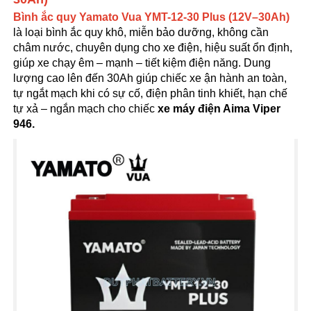
Bình ắc quy Yamato Vua YMT-12-30 Plus (12V–30Ah)
là loại bình ắc quy khô, miễn bảo dưỡng, không cần
châm nước, chuyên dụng cho xe điện, hiệu suất ổn định,
giúp xe chạy êm – mạnh – tiết kiệm điện năng. Dung
lượng cao lên đến 30Ah giúp chiếc xe ận hành an toàn,
tự ngắt mạch khi có sự cố, điện phân tinh khiết, hạn chế
tự xả – ngắn mạch cho chiếc
xe máy điện Aima Viper
946.