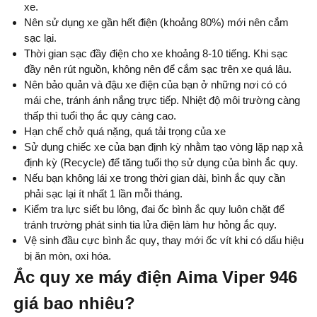
xe.
Nên sử dụng xe gần hết điện (khoảng 80%) mới nên cắm
sạc lại.
Thời gian sạc đầy điện cho xe khoảng 8-10 tiếng. Khi sạc
đầy nên rút nguồn, không nên để cắm sạc trên xe quá lâu.
Nên bảo quản và đậu xe điện của bạn ở những nơi có có
mái che, tránh ánh nắng trực tiếp. Nhiệt độ môi trường càng
thấp thì tuổi thọ ắc quy càng cao.
Hạn chế chở quá nặng, quá tải trọng của xe
Sử dụng chiếc xe của bạn định kỳ nhằm tạo vòng lặp nạp xả
định kỳ (Recycle) để tăng tuổi thọ sử dụng của bình ắc quy.
Nếu bạn không lái xe trong thời gian dài, bình ắc quy cần
phải sạc lại ít nhất 1 lần mỗi tháng.
Kiểm tra lực siết bu lông, đai ốc bình ắc quy luôn chặt để
tránh trường phát sinh tia lửa điện làm hư hỏng ắc quy.
Vệ sinh đầu cực bình ắc quy
,
thay mới ốc vít khi có dấu hiệu
bị ăn mòn, oxi hóa.
Ắc quy xe máy điện Aima Viper 946
giá bao nhiêu?