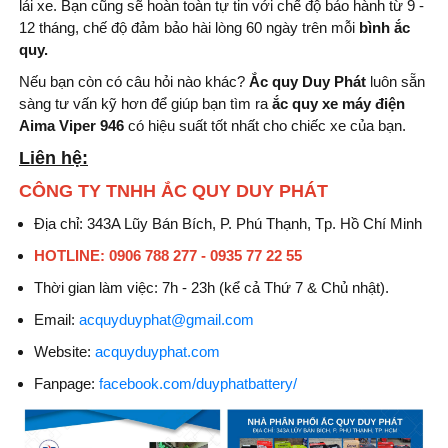
lái xe. Bạn cũng sẽ hoàn toàn tự tin với chế độ bảo hành từ 9 -
12 tháng, chế độ đảm bảo hài lòng 60 ngày trên mỗi
bình
ắc
quy.
Nếu bạn còn có câu hỏi nào khác?
Ắc quy Duy Phát
luôn sẵn
sàng tư vấn kỹ hơn để giúp bạn tìm ra
ắc quy xe máy điện
Aima Viper 946
có hiệu suất tốt nhất cho chiếc xe của bạn.
Liên hệ:
CÔNG TY TNHH ẮC QUY DUY PHÁT
Địa chỉ: 343A Lũy Bán Bích, P. Phú Thạnh, Tp. Hồ Chí Minh
HOTLINE: 0906 788 277 - 0935 77 22 55
Thời gian làm việc: 7h - 23h (kể cả Thứ 7 & Chủ nhật).
Email:
acquyduyphat@gmail.com
Website:
acquyduyphat.com
Fanpage:
facebook.com/duyphatbattery/