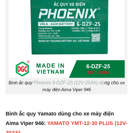
Bình ắ
c quy
Phoenix 6-DZF-25 (12V-25Ah) dù
ng cho
xe
máy điện Aima Viper 946
Bình ắc quy Yamato dùng cho xe máy điện
Aima Viper 946:
YAMATO YMT-12-30 PLUS (12V-
30Ah)