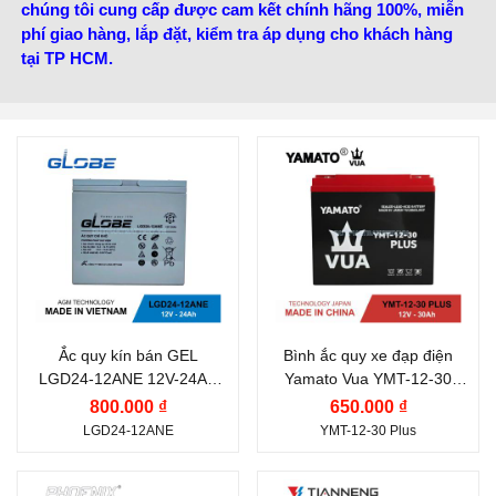
chúng tôi cung cấp được cam kết chính hãng 100%, miễn
phí giao hàng, lắp đặt, kiểm tra áp dụng cho khách hàng
tại TP HCM.
Thương hiệu ắc quy:
GLOBE
Điện thế (V):
12 V
Điện thế (V):
12 V
Dung lượng (Ah):
30 Ah
Dung lượng (Ah):
24 Ah
Công nghệ:
VRLA AGM
Nước sản xuất:
Việt
Ắc quy kín bán GEL
Bình ắc quy xe đạp điện
LGD24-12ANE 12V-24AH
Yamato Vua YMT-12-30
Nam
Globe | Ắc quy xe điện
Plus (12V-30Ah)
800.000 ₫
650.000 ₫
LGD24-12ANE
YMT-12-30 Plus
Thương hiệu ắc quy:
Thương hiệu ắc quy: