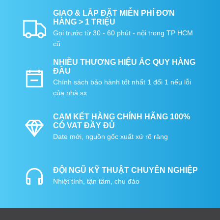
GIAO & LẮP ĐẶT MIỄN PHÍ ĐƠN
HÀNG > 1 TRIỆU
Gọi trước từ 30 - 60 phút - nội trong TP HCM
cũ
NHIỀU THƯƠNG HIỆU ẮC QUY HÀNG
ĐẦU
Chính sách bảo hành tốt nhất 1 đổi 1 nếu lỗi
của nhà sx
CAM KẾT HÀNG CHÍNH HÃNG 100%
CÓ VAT ĐẦY ĐỦ
Date mới, nguồn gốc xuất xứ rõ ràng
ĐỘI NGŨ KỸ THUẬT CHUYÊN NGHIỆP
Nhiệt tình, tận tâm, chu đáo