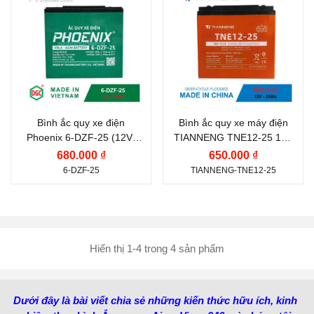
PHOENIX
TIANNENG
Điện thế (V):
12 V
Điện thế (V):
12 V
Dung lượng (Ah):
25 Ah
Dung lượng (Ah):
25 Ah
Công nghệ:
MF (Kín
Công nghệ:
AGM GEL
Khí, Miễn Bảo Dưỡng)
Nước sản xuất:
Trung
Bình ắc quy xe điện
Bình ắc quy xe máy điện
Phoenix 6-DZF-25 (12V-
TIANNENG TNE12-25 12V
Nước sản xuất:
Việt
Quốc
25Ah) | Ắc quy Duy Phát
25AH
680.000 ₫
650.000 ₫
Nam
6-DZF-25
TIANNENG-TNE12-25
Hiển thị 1-4 trong 4 sản phẩm
Dưới đây là bài viết chia sẻ những kiến thức hữu ích, kinh