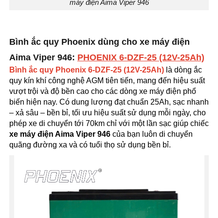
máy điện Aima Viper 946
Bình ắc quy Phoenix dùng cho xe máy điện
Aima Viper 946:
PHOENIX 6-DZF-25 (12V-25Ah)
Bình ắc quy Phoenix 6-DZF-25 (12V-25Ah)
là dòng ắc
quy kín khí công nghệ AGM tiên tiến, mang đến hiệu suất
vượt trội và độ bền cao cho các dòng xe máy điện phổ
biến hiện nay. Có dung lượng đạt chuẩn 25Ah, sạc nhanh
– xả sâu – bền bỉ, tối ưu hiệu suất sử dụng mỗi ngày, cho
phép xe di chuyển tới 70km chỉ với một lần sạc giúp chiếc
xe máy điện Aima Viper 946
của bạn luôn di chuyển
quãng đường xa và có tuổi thọ sử dụng bền bỉ.