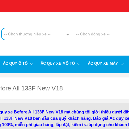
-- Chọn thương hiệu xe --
-- Chọn dòng xe --
ẮC QUY Ô TÔ
ẮC QUY XE MÔ TÔ
ẮC QUY XE MÁY
fore All 133F New V18
uy xe Before All 133F New V18 mà chúng tôi giới thiệu dưới đâ
All 133F New V18 ban đầu của quý khách hàng. Báo giá Ắc quy x
 100%, miễn phí giao hàng, lắp đặt, kiểm tra áp dụng cho khách