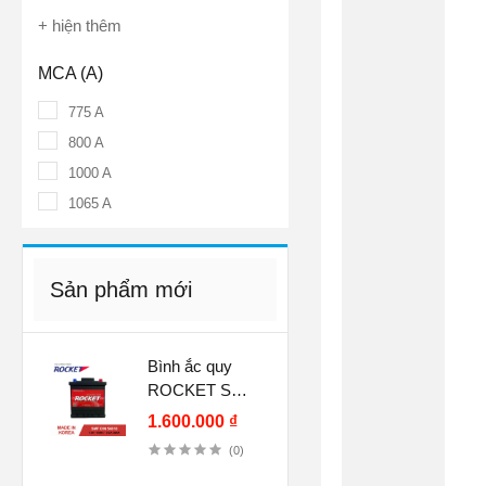
+ hiện thêm
MCA (A)
775 A
800 A
1000 A
1065 A
Sản phẩm mới
Bình ắc quy
ROCKET SMF
DIN 54018 12V
1.600.000 ₫
40Ah
(0)