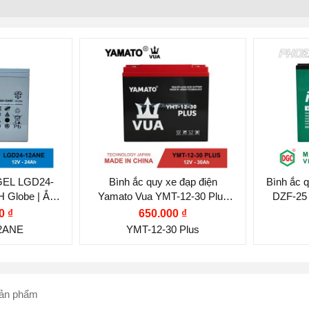
c quy:
Thươn
PHOE
Điện thế (V):
12 V
2 V
Điện t
Dung lượng (Ah):
30 Ah
h):
24 Ah
Dung 
LA AGM
Công 
Miễn
t:
Việt Nam
 GEL LGD24-
Bình ắc quy xe đạp điện
Bình ắc q
 Globe | Ắc
Yamato Vua YMT-12-30 Plus
DZF-25 
Nước 
điện
(12V-30Ah)
0 ₫
650.000 ₫
2ANE
YMT-12-30 Plus
 sản phẩm