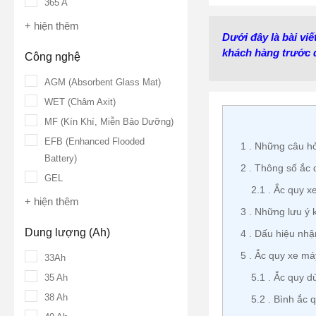
365 A
+ hiện thêm
Dưới đây là bài vi
khách hàng trước đ
Công nghệ
AGM (Absorbent Glass Mat)
WET (Châm Axit)
MF (Kín Khí, Miễn Bảo Dưỡng)
EFB (Enhanced Flooded
1
Những câu hỏi
Battery)
2
Thông số ắc q
GEL
2.1
Ắc quy xe
+ hiện thêm
3
Những lưu ý k
Dung lượng (Ah)
4
Dấu hiệu nhận
5
Ắc quy xe máy
33Ah
5.1
Ắc quy dù
35 Ah
38 Ah
5.2
Bình ắc q