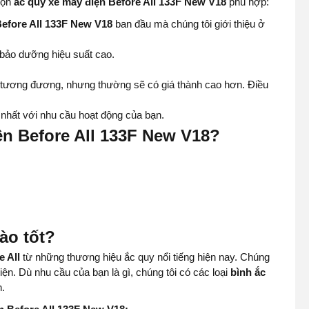
họn
ắc quy xe máy điện Before All 133F New V18
phù hợp:
efore All 133F New V18
ban đầu mà chúng tôi giới thiệu ở
bảo dưỡng hiệu suất cao.
y tương đương, nhưng thường sẽ có giá thành cao hơn. Điều
 nhất với nhu cầu hoạt động của bạn.
ện Before All 133F New V18?
ào tốt?
e All
từ những thương hiệu ắc quy nổi tiếng hiện nay. Chúng
ện. Dù nhu cầu của bạn là gì, chúng tôi có các loại
bình
ắc
n.