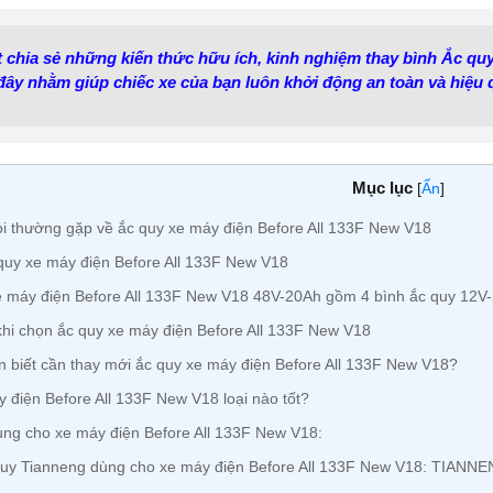
ết chia sẻ những kiến thức hữu ích, kinh nghiệm thay bình Ắc qu
ây nhằm giúp chiếc xe của bạn luôn khởi động an toàn và hiệu 
Mục lục
[
Ẩn
]
 thường gặp về ắc quy xe máy điện Before All 133F New V18
uy xe máy điện Before All 133F New V18
 máy điện Before All 133F New V18 48V-20Ah gồm 4 bình ắc quy 12V
hi chọn ắc quy xe máy điện Before All 133F New V18
 biết cần thay mới ắc quy xe máy điện Before All 133F New V18?
 điện Before All 133F New V18 loại nào tốt?
ng cho xe máy điện Before All 133F New V18:
uy Tianneng dùng cho xe máy điện Before All 133F New V18: TIANN