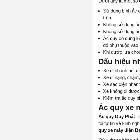
Dưới đây là một số 
Sử dụng bình ắc q
trên.
Không sử dụng ắc
Không sử dụng ắc
Ắc quy có dung lư
đó phụ thuộc vào 
Khi được lựa chọn
Dấu hiệu nh
Xe đi nhanh hết đ
Xe đi nặng, chậm,
Xe sạc điện nhanh
Xe không đi được
Kiểm tra ắc quy bị
Ắc quy xe m
Ắc quy Duy Phát
là
tôi tự tin về kinh n
quy xe máy điện B