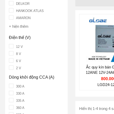
DELKOR
HANKOOK ATLAS
AMARON
Thương hiệu ắ
+ hiện thêm
GLOBE
Điện thế (V):
1
Điện thế (V)
12 V
Dung lượng (A
8 V
Công nghệ:
VR
6 V
Nước sản xuấ
Ắc quy kín bán
2 V
12ANE 12V-24AH
Dòng khởi động CCA (A)
quy xe 
800.00
LGD24-1
300 A
330 A
335 A
360 A
Hiển thị 1-4 trong 4