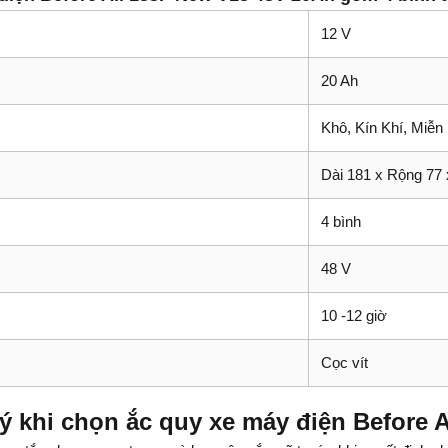
12 V
20 Ah
Khô, Kín Khí, Mi
Dài 181 x Rộng 77
4 bình
48 V
10 -12 giờ
Cọc vít
ý khi chọn ắc quy xe máy điện Before 