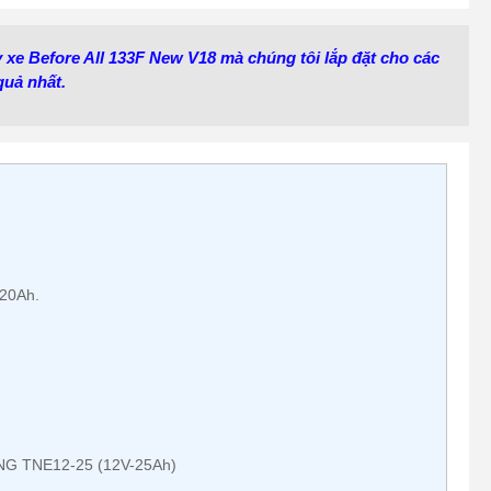
y xe Before All 133F New V18 mà chúng tôi lắp đặt cho các
quả nhất.
-20Ah.
ENG TNE12-25 (12V-25Ah)