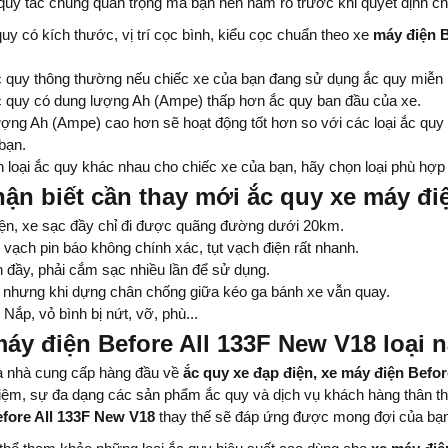
quy tắc chung quan trọng mà bạn nên nắm rõ trước khi quyết định c
uy có kích thước, vị trí cọc bình, kiểu cọc chuẩn theo xe
máy điện B
 quy thông thường nếu chiếc xe của bạn đang sử dụng ắc quy miễn 
 quy có dung lượng Ah (Ampe) thấp hơn ắc quy ban đầu của xe.
ợng Ah (Ampe) cao hơn sẽ hoạt động tốt hơn so với các loại ắc qu
bạn.
 loại ắc quy khác nhau cho chiếc xe của bạn, hãy chọn loại phù hợp
ận biết cần thay mới ắc quy xe máy đi
iện, xe sạc đầy chỉ đi được quãng đường dưới 20km.
 vạch pin báo không chính xác, tụt vạch điện rất nhanh.
 đầy, phải cắm sạc nhiều lần để sử dụng.
 nhưng khi dựng chân chống giữa kéo ga bánh xe vẫn quay.
 Nắp, vỏ bình bị nứt, vỡ, phù...
áy điện Before All 133F New V18 loại n
 nhà cung cấp hàng đầu về
ắc quy xe đạp điện, xe máy điện Befor
ghiệm, sự đa dạng các sản phẩm ắc quy và dịch vụ khách hàng thân thi
efore All 133F New V18
thay thế sẽ đáp ứng được mong đợi của bạ