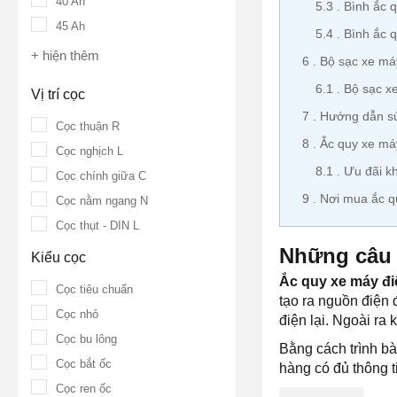
40 Ah
5.3
Bình ắc q
45 Ah
5.4
Bình ắc 
+ hiện thêm
6
Bộ sạc xe máy
6.1
Bộ sạc xe
Vị trí cọc
7
Hướng dẫn sử
Cọc thuận R
8
Ắc quy xe máy
Cọc nghịch L
8.1
Ưu đãi kh
Cọc chính giữa C
9
Nơi mua ắc qu
Cọc nằm ngang N
Cọc thụt - DIN L
Những câu 
Kiểu cọc
Ắc quy xe máy đi
Cọc tiêu chuẩn
tạo ra nguồn điện 
Cọc nhỏ
điện lại. Ngoài ra
Cọc bu lông
Bằng cách trình b
Cọc bắt ốc
hàng có đủ thông t
Cọc ren ốc