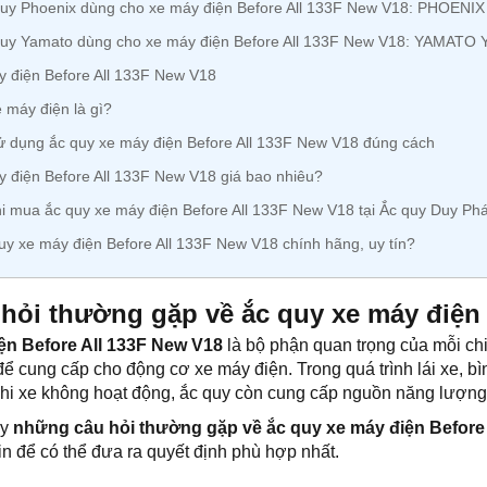
uy Phoenix dùng cho xe máy điện Before All 133F New V18: PHOENIX
quy Yamato dùng cho xe máy điện Before All 133F New V18: YAMATO
 điện Before All 133F New V18
 máy điện là gì?
 dụng ắc quy xe máy điện Before All 133F New V18 đúng cách
 điện Before All 133F New V18 giá bao nhiêu?
i mua ắc quy xe máy điện Before All 133F New V18 tại Ắc quy Duy Phá
y xe máy điện Before All 133F New V18 chính hãng, uy tín?
hỏi thường gặp về ắc quy xe máy điện 
ện Before All 133F New V18
là bộ phận quan trọng của mỗi ch
để cung cấp cho động cơ xe máy điện. Trong quá trình lái xe, 
 khi xe không hoạt động, ắc quy còn cung cấp nguồn năng lượng đ
ày
những câu hỏi thường gặp về ắc quy xe máy điện Before
in để có thể đưa ra quyết định phù hợp nhất.