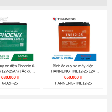
g hiệu ắc quy:
Thương hiệu ắc quy:
NIX
TIANNENG
hế (V):
12 V
Điện thế (V):
12 V
lượng (Ah):
25 Ah
Dung lượng (Ah):
25 Ah
nghệ:
MF (Kín Khí,
Công nghệ:
AGM GEL
 Bảo Dưỡng)
Nước sản xuất:
Trung Quốc
uy xe điện Phoenix 6-
Bình ắc quy xe máy điện
(12V-25Ah) | Ắc quy
TIANNENG TNE12-25 12V
sản xuất:
Việt Nam
Duy Phát
25AH
680.000 ₫
650.000 ₫
6-DZF-25
TIANNENG-TNE12-25