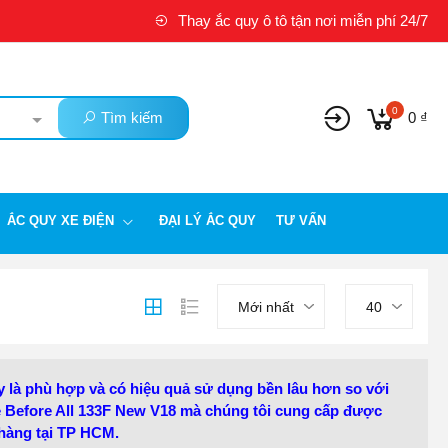
Thay ắc quy ô tô tận nơi miễn phí 24/7
0
Tìm kiếm
0 ₫
ẮC QUY XE ĐIỆN
ĐẠI LÝ ẮC QUY
TƯ VẤN
Mới nhất
40
y là phù hợp và có hiệu quả sử dụng bền lâu hơn so với
e Before All 133F New V18 mà chúng tôi cung cấp được
 hàng tại TP HCM.