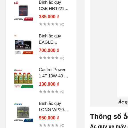
Bình ắc quy
CSB HR1221W
F2, 12V 5Ah
385.000 ₫
(12V-21W)
(0)
Bình ắc quy
EAGLE
HCX7L-MF
700.000 ₫
12V-7.5Ah CCA
(0)
120A chính
hãng
Castrol Power
1 4T 10W-40 (1
lít) cho xe số,
130.000 ₫
tay côn
(0)
Ắc q
Bình ắc quy
LONG WP20-
Thông số ắ
12N, F6-M5
950.000 ₫
12V 20AH
(0)
Ắc quy xe máy 