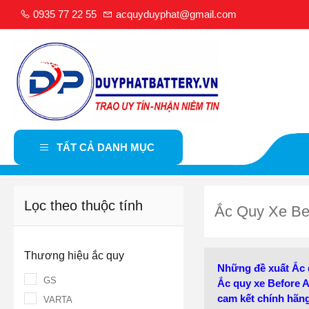
0935 77 22 55
acquyduyphat@gmail.com
TẤT CẢ DANH MỤC
Lọc theo thuộc tính
Ắc Quy Xe Be
Thương hiệu ắc quy
Những đề xuất Ắc q
GS
Ắc quy xe Before 
cam kết chính hãng
VARTA