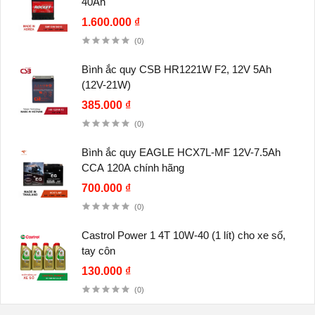
40Ah
1.600.000 ₫
(0)
Bình ắc quy CSB HR1221W F2, 12V 5Ah
(12V-21W)
385.000 ₫
(0)
Bình ắc quy EAGLE HCX7L-MF 12V-7.5Ah
CCA 120A chính hãng
700.000 ₫
(0)
Castrol Power 1 4T 10W-40 (1 lít) cho xe số,
tay côn
130.000 ₫
(0)