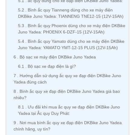
5.1
ắc quy dùng cho xe đạp điện DKBike Juno Yadea:
5.2
Bình ắc quy Tianneng dùng cho xe máy điện
DKBike Juno Yadea: TIANNENG TNE12-15 (12V-15Ah)
5.3
Bình ắc quy Phoenix dùng cho xe máy điện DKBike
Juno Yadea: PHOENIX 6-DZF-15 (12V-15Ah)
5.4
Bình ắc quy Yamato dùng cho xe máy điện DKBike
Juno Yadea: YAMATO YMT-12-15 PLUS (12V-15Ah)
6
Bộ sạc xe máy điện DKBike Juno Yadea
6.1
Bộ sạc xe đạp điện là gì?
7
Hướng dẫn sử dụng ắc quy xe đạp điện DKBike Juno
Yadea đúng cách
8
Bình ắc quy xe đạp điện DKBike Juno Yadea giá bao
nhiêu?
8.1
Ưu đãi khi mua ắc quy xe đạp điện DKBike Juno
Yadea tại Ắc quy Duy Phát:
9
Nơi mua bình ắc quy xe đạp điện DKBike Juno Yadea
chính hãng, uy tín?