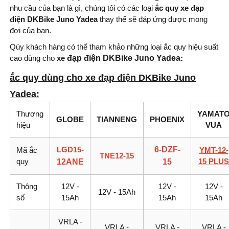
nhu cầu của bạn là gì, chúng tôi có các loại
ắc quy xe đạp
điện DKBike Juno Yadea
thay thế sẽ đáp ứng được mong
đợi của bạn.
Qúy khách hàng có thể tham khảo những loại ắc quy hiệu suất
cao dùng cho
xe
đạp điện DKBike Juno Yadea
:
ắc quy dùng cho xe đạp điện DKBike Juno
Yadea
:
Thương
YAMAT
GLOBE
TIANNENG
PHOENIX
hiệu
VUA
LGD15
-
6-DZF-
Mã ắc
YMT-12-
TNE12-15
quy
15 PLUS
12ANE
15
Thông
12V -
12V -
12V -
12V - 15Ah
số
15Ah
15Ah
15Ah
VRLA -
VRLA -
VRLA -
VRLA -