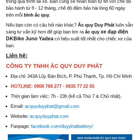
trong quá trình lái xe. Bạn cũng sẽ hoàn toàn tự tin với chế độ
bảo hành từ 9 - 12 tháng, chế độ đảm bảo hài lòng 60 ngày
trên mỗi
bình
ắc quy.
Nếu bạn còn có câu hỏi nào khác?
Ắc quy Duy Phát
luôn sẵn
sàng tư vấn kỹ hơn để giúp bạn tìm ra
ắc quy
xe đạp điện
DKBike Juno Yadea
có hiệu suất tốt nhất cho chiếc xe của
bạn.
Liên hệ:
CÔNG TY TNHH ẮC QUY DUY PHÁT
Địa chỉ: 343A Lũy Bán Bích, P. Phú Thạnh, Tp. Hồ Chí Minh
HOTLINE: 0906 788 277 - 0935 77 22 55
Thời gian làm việc: 7h - 23h (kể cả Thứ 7 & Chủ nhật).
Email:
acquyduyphat@gmail.com
Website:
acquyduyphat.com
Fanpage:
facebook.com/duyphatbattery/