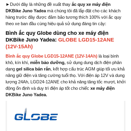
►Dưới đây là những đề xuất thay
ắc quy xe máy điện
DKBike Juno Yadea
mà chúng tôi đã lắp đặt cho các khách
hàng trước đây được đảm bảo tương thích 100% với ắc quy
theo xe ban đầu cùng hiệu quả sử dụng đáng tin cậy:
Bình ắc quy Globe dùng cho xe máy điện
DKBike Juno Yadea
:
GLOBE LGD15-12ANE
(12V-15Ah)
Bình ắc quy Globe LGD15-12ANE (12V-14Ah)
là loại bình
khô, kín khí,
miễn bảo dưỡng,
sử dụng dung dịch điện phân
dạng
gel silica bán rắn
, kết hợp cấu trúc AGM giúp tối ưu khả
năng giữ điện và tăng cường tuổi thọ. Với điện áp 12V và dung
lượng 24Ah, LGD24-12ANE cho khả năng tăng tốc mượt, khởi
động ổn định và duy trì điện áp tốt cho chiếc
xe máy điện
DKBike Juno Yadea.