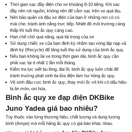
Thời gian sạc đầy điện cho xe khoảng 8-10 tiếng. Khi sạc
đầy nên rút nguồn, không nên để cắm sạc trên xe quá lâu.
Nên bảo quản và đậu xe điện của bạn ở những nơi có có
mái che, tránh ánh nắng trực tiếp. Nhiệt độ môi trường càng
thấp thì tuổi thọ ắc quy càng cao.
Hạn chế chở quá nặng, quá tải trọng của xe
Sử dụng chiếc xe của bạn định kỳ nhằm tạo vòng lặp nạp xả
định kỳ (Recycle) để tăng tuổi thọ sử dụng của bình ắc quy.
Nếu bạn không lái xe trong thời gian dài, bình ắc quy cần
phải sạc lại ít nhất 1 lần mỗi tháng.
Kiểm tra lực siết bu lông, đai ốc bình ắc quy luôn chặt để
tránh trường phát sinh tia lửa điện làm hư hỏng ắc quy.
Vệ sinh đầu cực bình ắc quy
,
thay mới ốc vít khi có dấu hiệu
bị ăn mòn, oxi hóa.
Bình ắc quy xe đạp điện DKBike
Juno Yadea giá bao nhiêu?
Tùy thuộc vào từng thương hiệu, chất lượng và dung lượng
bình (Ampe) mà mỗi hãng ắc quy có giá bán khác nhau.