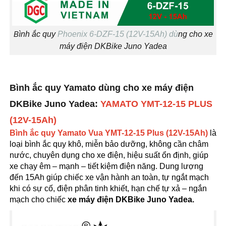
B
ìn
h ắc quy
Phoenix 6-DZF-15 (12V-15Ah) dù
ng
cho xe
máy điện DKBike Juno Yadea
Bình ắc quy Yamato dùng cho xe máy điện
DKBike Juno Yadea:
YAMATO YMT-12-15 PLUS
(12V-15Ah)
Bình ắc quy Yamato Vua YMT-12-15 Plus (12V-15Ah)
là
loại bình ắc quy khô, miễn bảo dưỡng, không cần châm
nước, chuyên dụng cho xe điện, hiệu suất ổn định, giúp
xe chạy êm – mạnh – tiết kiệm điện năng. Dung lượng
đến 15Ah giúp chiếc xe vận hành an toàn, tự ngắt mạch
khi có sự cố, điện phân tinh khiết, hạn chế tự xả – ngắn
mạch cho chiếc
xe máy điện DKBike Juno Yadea.