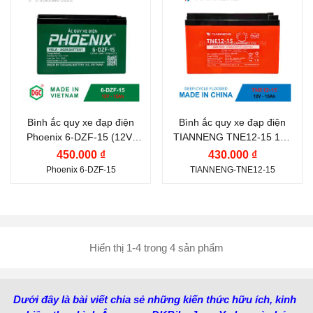
PHOENIX
TIANNENG
Điện thế (V):
12 V
Điện thế (V):
12 V
Dung lượng (Ah):
15 Ah
Dung lượng (Ah):
15 Ah
Nước sản xuất:
Việt
Công nghệ:
AGM GEL
Nam
Nước sản xuất:
Trung
Bình ắc quy xe đạp điện
Bình ắc quy xe đạp điện
Phoenix 6-DZF-15 (12V-
TIANNENG TNE12-15 12V
Quốc
15Ah)
15Ah
450.000 ₫
430.000 ₫
Phoenix 6-DZF-15
TIANNENG-TNE12-15
Hiển thị 1-4 trong 4 sản phẩm
Dưới đây là bài viết chia sẻ những kiến thức hữu ích, kinh