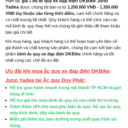
Hiện tại,
giá 1 bộ ắc quy
xe đạp điện DKBike Juno
Yadea
được chúng tôi bán ra từ
1.250.000 VNĐ - 1.350.000
VNĐ tùy thuộc vào từng thời điểm,
cam kết chính hãng và
có chất lượng tốt nhất. Qúy khách hàng có thể click vào các
mã bình ắc quy thay thế mà chúng tôi giới thiệu để tham khảo
báo giá chi tiết.
Khi mua hàng, quý khách hàng có thể hoàn toàn yên tâm về
giá thành và chất lượng sản phẩm, chúng tôi cam kết bán sản
phẩm
bình ắc quy xe đạp điện DKBike
chính hãng và tốt
nhất cùng các chế độ ưu đãi.
Ưu đãi khi mua ắc quy xe đạp điện DKBike
Juno Yadea tại Ắc quy Duy Phát:
Hỗ trợ giao hành nhanh trong nội thành TP HCM và gửi
hàng đi tỉnh.
Hỗ trợ giá thu mua bình ắc quy cũ cao nhất thị trường.
Giảm thêm 10% khi mua phụ kiện ắc quy: bộ sạc ắc quy,
máy kích bình, dây câu bình ắc quy.
Miễn phí kiểm tra, bảo dưỡng trong suốt quá trình sử
dụng.