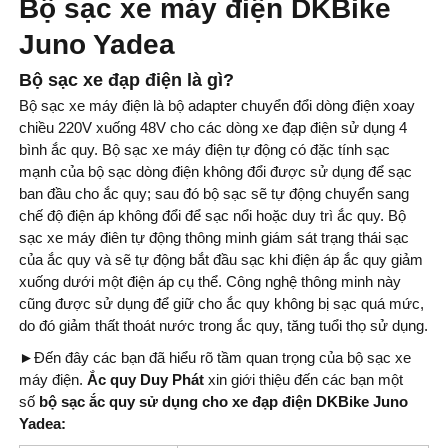
Bộ sạc xe máy điện DKBike
Juno Yadea
Bộ sạc xe đạp điện là gì?
Bộ sạc xe máy điện là bộ adapter chuyển đổi dòng điện xoay
chiều 220V xuống 48V cho các dòng xe đạp điện sử dụng 4
bình ắc quy. Bộ sạc xe máy điện tự động có đặc tính sạc
mạnh của bộ sạc dòng điện không đổi được sử dụng để sạc
ban đầu cho ắc quy; sau đó bộ sạc sẽ tự động chuyển sang
chế độ điện áp không đổi để sạc nổi hoặc duy trì ắc quy. Bộ
sạc xe máy điên tự động thông minh giám sát trạng thái sạc
của ắc quy và sẽ tự động bắt đầu sạc khi điện áp ắc quy giảm
xuống dưới một điện áp cụ thể. Công nghệ thông minh này
cũng được sử dụng để giữ cho ắc quy không bị sạc quá mức,
do đó giảm thất thoát nước trong ắc quy, tăng tuổi thọ sử dụng.
►
Đến đây các bạn đã hiểu rõ tầm quan trọng của bộ sạc xe
máy điện.
Ắc quy Duy Phát
xin giới thiệu đến các bạn một
số
bộ sạc ắc quy sử dụng cho xe đạp điện DKBike Juno
Yadea: