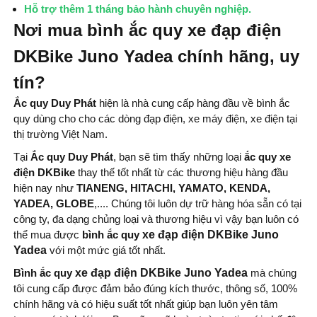
Hỗ trợ thêm 1 tháng bảo hành chuyên nghiệp.
Nơi mua bình ắc quy xe đạp điện
DKBike Juno Yadea chính hãng, uy
tín?
Ắc quy Duy Phát
hiện là nhà cung cấp hàng đầu về bình ắc
quy dùng cho cho các dòng đạp điện, xe máy điện, xe điện tại
thị trường Việt Nam.
Tại
Ắc quy Duy Phát
, bạn sẽ tìm thấy những loại
ắc quy xe
điện DKBike
thay thế tốt nhất từ ​​các thương hiệu hàng đầu
hiện nay như
TIANENG, HITACHI, YAMATO, KENDA,
YADEA, GLOBE
,.... Chúng tôi luôn dự trữ hàng hóa sẵn có tại
công ty, đa dạng chủng loại và thương hiệu vì vậy bạn luôn có
thể mua được
bình ắc quy
xe đạp điện DKBike Juno
Yadea
với một mức giá tốt nhất.
Bình ắc quy
xe đạp điện DKBike Juno Yadea
mà chúng
tôi cung cấp được đảm bảo đúng kích thước, thông số, 100%
chính hãng và có hiệu suất tốt nhất giúp bạn luôn yên tâm