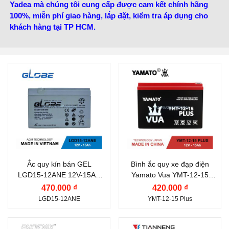
Yadea mà chúng tôi cung cấp được cam kết chính hãng
100%, miễn phí giao hàng, lắp đặt, kiểm tra áp dụng cho
khách hàng tại TP HCM.
Thương hiệu ắc quy:
GLOBE
Điện thế (V):
12 V
Điện thế (V):
12 V
Dung lượng (Ah):
15 Ah
Dung lượng (Ah):
15 Ah
Công nghệ:
VRLA AGM
Nước sản xuất:
Việt
Ắc quy kín bán GEL
Bình ắc quy xe đạp điện
LGD15-12ANE 12V-15AH
Yamato Vua YMT-12-15
Nam
Globe | Ắc quy xe điện
Plus (12V-15Ah)
470.000 ₫
420.000 ₫
LGD15-12ANE
YMT-12-15 Plus
Thương hiệu ắc quy:
Thương hiệu ắc quy: