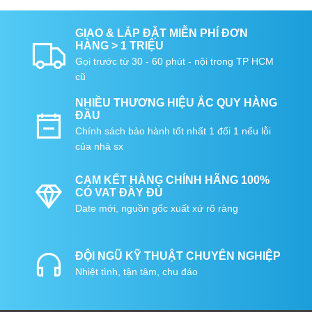
GIAO & LẮP ĐẶT MIỄN PHÍ ĐƠN
HÀNG > 1 TRIỆU
Gọi trước từ 30 - 60 phút - nội trong TP HCM
cũ
NHIỀU THƯƠNG HIỆU ẮC QUY HÀNG
ĐẦU
Chính sách bảo hành tốt nhất 1 đổi 1 nếu lỗi
của nhà sx
CAM KẾT HÀNG CHÍNH HÃNG 100%
CÓ VAT ĐẦY ĐỦ
Date mới, nguồn gốc xuất xứ rõ ràng
ĐỘI NGŨ KỸ THUẬT CHUYÊN NGHIỆP
Nhiệt tình, tận tâm, chu đáo