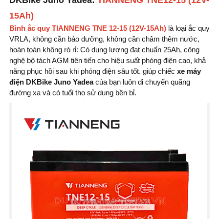
DKBike Juno Yadea:
TIANNENG TNE12-15 (12V-
15Ah)
Bình ắc quy TIANNENG TNE 12-15 (12V-15Ah)
là loại ắc quy
VRLA, không cần bảo dưỡng, không cần châm thêm nước,
hoàn toàn không rò rỉ: Có dung lượng đạt chuẩn 25Ah, công
nghệ bộ tách AGM tiên tiến cho hiệu suất phóng điện cao, khả
năng phục hồi sau khi phóng điện sâu tốt. giúp chiếc
xe máy
điện DKBike Juno Yadea
của bạn luôn di chuyển quãng
đường xa và có tuổi thọ sử dụng bền bỉ.