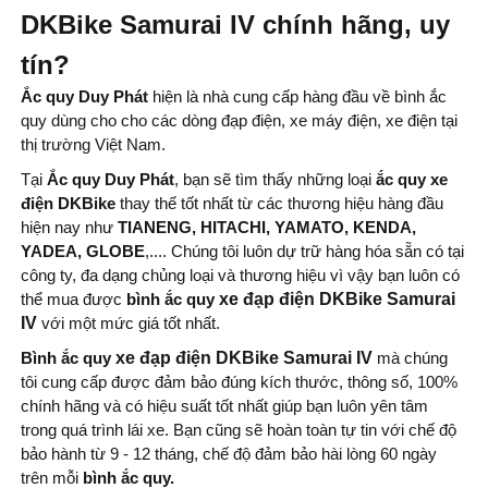
DKBike Samurai IV chính hãng, uy
tín?
Ắc quy Duy Phát
hiện là nhà cung cấp hàng đầu về bình ắc
quy dùng cho cho các dòng đạp điện, xe máy điện, xe điện tại
thị trường Việt Nam.
Tại
Ắc quy Duy Phát
, bạn sẽ tìm thấy những loại
ắc quy xe
điện DKBike
thay thế tốt nhất từ ​​các thương hiệu hàng đầu
hiện nay như
TIANENG, HITACHI, YAMATO, KENDA,
YADEA, GLOBE
,.... Chúng tôi luôn dự trữ hàng hóa sẵn có tại
công ty, đa dạng chủng loại và thương hiệu vì vậy bạn luôn có
thể mua được
bình ắc quy
xe đạp điện DKBike Samurai
IV
với một mức giá tốt nhất.
Bình ắc quy
xe đạp điện DKBike Samurai IV
mà chúng
tôi cung cấp được đảm bảo đúng kích thước, thông số, 100%
chính hãng và có hiệu suất tốt nhất giúp bạn luôn yên tâm
trong quá trình lái xe. Bạn cũng sẽ hoàn toàn tự tin với chế độ
bảo hành từ 9 - 12 tháng, chế độ đảm bảo hài lòng 60 ngày
trên mỗi
bình
ắc quy.