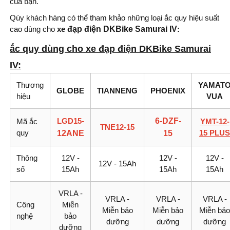
của bạn.
Qúy khách hàng có thể tham khảo những loại ắc quy hiệu suất
cao dùng cho
xe
đạp điện DKBike Samurai IV
:
ắc quy dùng cho xe đạp điện DKBike Samurai
IV
:
Thương
YAMAT
GLOBE
TIANNENG
PHOENIX
hiệu
VUA
LGD15
-
6-DZF-
Mã ắc
YMT-12-
TNE12-15
quy
15 PLUS
12ANE
15
Thông
12V -
12V -
12V -
12V - 15Ah
số
15Ah
15Ah
15Ah
VRLA -
VRLA -
VRLA -
VRLA -
Công
Miễn
Miễn bảo
Miễn bảo
Miễn bảo
nghệ
bảo
dưỡng
dưỡng
dưỡng
dưỡng