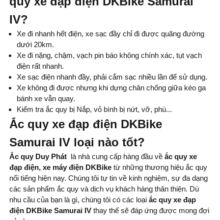
quy xe đạp điện DKBike Samurai
IV?
Xe đi nhanh hết điện, xe sạc đầy chỉ đi được quãng đường
dưới 20km.
Xe đi nặng, chậm, vạch pin báo không chính xác, tụt vạch
điện rất nhanh.
Xe sạc điện nhanh đầy, phải cắm sạc nhiều lần để sử dụng.
Xe không đi được nhưng khi dựng chân chống giữa kéo ga
bánh xe vẫn quay.
Kiểm tra ắc quy bị Nắp, vỏ bình bị nứt, vỡ, phù...
Ắc quy xe đạp điện DKBike
Samurai IV loại nào tốt?
Ắc quy Duy Phát
là nhà cung cấp hàng đầu về
ắc quy xe
đạp điện, xe máy điện DKBike
từ những thương hiệu ắc quy
nổi tiếng hiện nay. Chúng tôi tự tin về kinh nghiệm, sự đa dạng
các sản phẩm ắc quy và dịch vụ khách hàng thân thiện. Dù
nhu cầu của bạn là gì, chúng tôi có các loại
ắc quy xe đạp
điện DKBike Samurai IV
thay thế sẽ đáp ứng được mong đợi