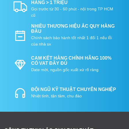
HÀNG > 1 TRIỆU
Gọi trước từ 30 - 60 phút - nội trong TP HCM
cũ
NHIỀU THƯƠNG HIỆU ẮC QUY HÀNG
ĐẦU
Chính sách bảo hành tốt nhất 1 đổi 1 nếu lỗi
của nhà sx
CAM KẾT HÀNG CHÍNH HÃNG 100%
CÓ VAT ĐẦY ĐỦ
Date mới, nguồn gốc xuất xứ rõ ràng
ĐỘI NGŨ KỸ THUẬT CHUYÊN NGHIỆP
Nhiệt tình, tận tâm, chu đáo