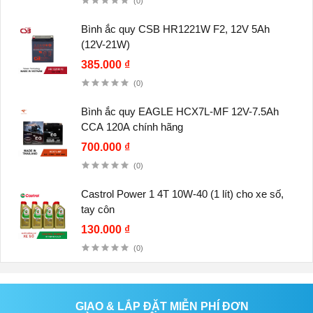
(0)
Bình ắc quy CSB HR1221W F2, 12V 5Ah
(12V-21W)
385.000 ₫
(0)
Bình ắc quy EAGLE HCX7L-MF 12V-7.5Ah
CCA 120A chính hãng
700.000 ₫
(0)
Castrol Power 1 4T 10W-40 (1 lít) cho xe số,
tay côn
130.000 ₫
(0)
GIAO & LẮP ĐẶT MIỄN PHÍ ĐƠN