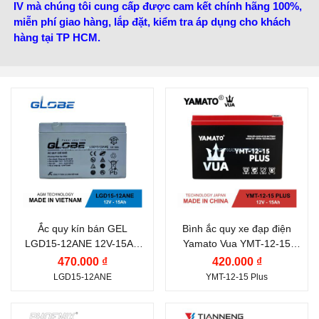
IV mà chúng tôi cung cấp được cam kết chính hãng 100%,
miễn phí giao hàng, lắp đặt, kiểm tra áp dụng cho khách
hàng tại TP HCM.
Thương hiệu ắc quy:
GLOBE
Điện thế (V):
12 V
Điện thế (V):
12 V
Dung lượng (Ah):
15 Ah
Dung lượng (Ah):
15 Ah
Công nghệ:
VRLA AGM
Nước sản xuất:
Việt
Ắc quy kín bán GEL
Bình ắc quy xe đạp điện
LGD15-12ANE 12V-15AH
Yamato Vua YMT-12-15
Nam
Globe | Ắc quy xe điện
Plus (12V-15Ah)
470.000 ₫
420.000 ₫
LGD15-12ANE
YMT-12-15 Plus
Thương hiệu ắc quy:
Thương hiệu ắc quy: