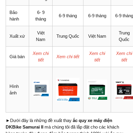
Bảo
6- 9
6-9 tháng
6-9 tháng
6-9 thán
hành
tháng
Việt
Trung
Xuất xứ
Trung Quốc
Việt Nam
Nam
Quốc
Xem chi
Xem chi
Xem chi
Giá bán
Xem chi tiết
tiết
tiết
tiết
Hình
ảnh
►Dưới đây là những đề xuất thay
ắc quy xe máy điện
DKBike Samurai II
mà chúng tôi đã lắp đặt cho các khách