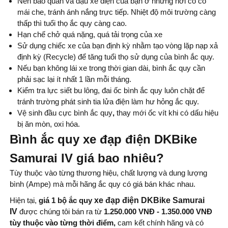
Nên bảo quản và đậu xe điện của bạn ở những nơi có có
mái che, tránh ánh nắng trực tiếp. Nhiệt độ môi trường càng
thấp thì tuổi thọ ắc quy càng cao.
Hạn chế chở quá nặng, quá tải trọng của xe
Sử dụng chiếc xe của bạn định kỳ nhằm tạo vòng lặp nạp xả
định kỳ (Recycle) để tăng tuổi thọ sử dụng của bình ắc quy.
Nếu bạn không lái xe trong thời gian dài, bình ắc quy cần
phải sạc lại ít nhất 1 lần mỗi tháng.
Kiểm tra lực siết bu lông, đai ốc bình ắc quy luôn chặt để
tránh trường phát sinh tia lửa điện làm hư hỏng ắc quy.
Vệ sinh đầu cực bình ắc quy
,
thay mới ốc vít khi có dấu hiệu
bị ăn mòn, oxi hóa.
Bình ắc quy xe đạp điện DKBike
Samurai IV giá bao nhiêu?
Tùy thuộc vào từng thương hiệu, chất lượng và dung lượng
bình (Ampe) mà mỗi hãng ắc quy có giá bán khác nhau.
Hiện tại,
giá 1 bộ ắc quy
xe đạp điện DKBike Samurai
IV
được chúng tôi bán ra từ
1.250.000 VNĐ - 1.350.000 VNĐ
tùy thuộc vào từng thời điểm,
cam kết chính hãng và có