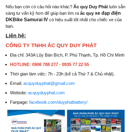
Nếu bạn còn có câu hỏi nào khác?
Ắc quy Duy Phát
luôn sẵn
sàng tư vấn kỹ hơn để giúp bạn tìm ra
ắc quy
xe đạp điện
DKBike Samurai IV
có hiệu suất tốt nhất cho chiếc xe của
bạn.
Liên hệ:
CÔNG TY TNHH ẮC QUY DUY PHÁT
Địa chỉ: 343A Lũy Bán Bích, P. Phú Thạnh, Tp. Hồ Chí Minh
HOTLINE: 0906 788 277 - 0935 77 22 55
Thời gian làm việc: 7h - 23h (kể cả Thứ 7 & Chủ nhật).
Email:
acquyduyphat@gmail.com
Website:
acquyduyphat.com
Fanpage:
facebook.com/duyphatbattery/