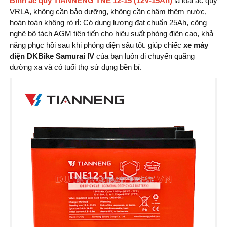
Bình ắc quy TIANNENG TNE 12-15 (12V-15Ah)
là loại ắc quy
VRLA, không cần bảo dưỡng, không cần châm thêm nước,
hoàn toàn không rò rỉ: Có dung lượng đạt chuẩn 25Ah, công
nghệ bộ tách AGM tiên tiến cho hiệu suất phóng điện cao, khả
năng phục hồi sau khi phóng điện sâu tốt. giúp chiếc
xe máy
điện DKBike Samurai IV
của bạn luôn di chuyển quãng
đường xa và có tuổi thọ sử dụng bền bỉ.