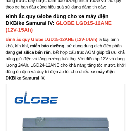
hàng trước đây được đảm bảo tương thích 100% với ắc quy
theo xe ban đầu cùng hiệu quả sử dụng đáng tin cậy:
Bình ắc quy Globe dùng cho xe máy điện
DKBike Samurai IV:
GLOBE LGD15-12ANE
(12V-15Ah)
Bình ắc quy Globe LGD15-12ANE (12V-14Ah)
là loại bình
khô, kín khí,
miễn bảo dưỡng,
sử dụng dung dịch điện phân
dạng
gel silica bán rắn
, kết hợp cấu trúc AGM giúp tối ưu khả
năng giữ điện và tăng cường tuổi thọ. Với điện áp 12V và dung
lượng 24Ah, LGD24-12ANE cho khả năng tăng tốc mượt, khởi
động ổn định và duy trì điện áp tốt cho chiếc
xe máy điện
DKBike Samurai IV.