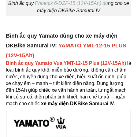
B
ìn
h ắc quy
Phoenix 6-DZF-15 (12V-15Ah) dù
ng
cho xe
máy điện DKBike Samurai IV
Bình ắc quy Yamato dùng cho xe máy điện
DKBike Samurai IV:
YAMATO YMT-12-15 PLUS
(12V-15Ah)
Bình ắc quy Yamato Vua YMT-12-15 Plus (12V-15Ah)
là
loại bình ắc quy khô, miễn bảo dưỡng, không cần châm
nước, chuyên dụng cho xe điện, hiệu suất ổn định, giúp
xe chạy êm – mạnh – tiết kiệm điện năng. Dung lượng
đến 15Ah giúp chiếc xe vận hành an toàn, tự ngắt mạch
khi có sự cố, điện phân tinh khiết, hạn chế tự xả – ngắn
mạch cho chiếc
xe máy điện DKBike Samurai IV.