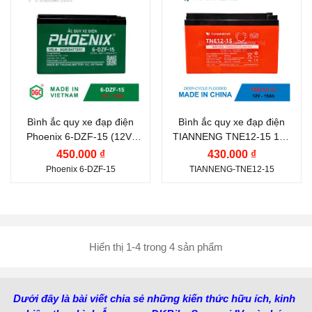
PHOENIX
TIANNENG
Điện thế (V):
12 V
Điện thế (V):
12 V
Dung lượng (Ah):
15 Ah
Dung lượng (Ah):
15 Ah
Nước sản xuất:
Việt
Công nghệ:
AGM GEL
Nam
Nước sản xuất:
Trung
Bình ắc quy xe đạp điện
Bình ắc quy xe đạp điện
Phoenix 6-DZF-15 (12V-
TIANNENG TNE12-15 12V
Quốc
15Ah)
15Ah
450.000 ₫
430.000 ₫
Phoenix 6-DZF-15
TIANNENG-TNE12-15
Hiển thị 1-4 trong 4 sản phẩm
Dưới đây là bài viết chia sẻ những kiến thức hữu ích, kinh