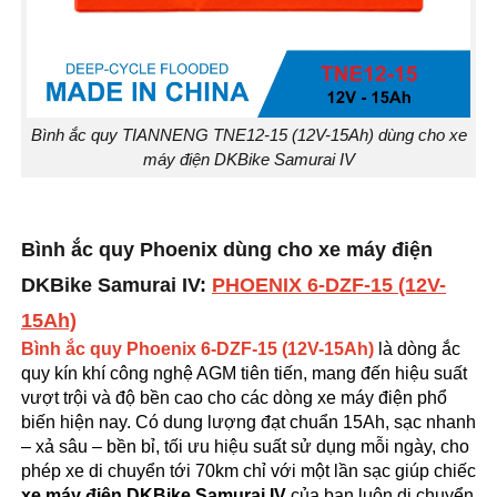
Bình ắc quy TIANNENG TNE12-15 (12V-15Ah) dùng cho xe
máy điện DKBike Samurai IV
Bình ắc quy Phoenix dùng cho xe máy điện
DKBike Samurai IV:
PHOENIX 6-DZF-15 (12V-
15Ah)
Bình ắc quy Phoenix 6-DZF-15 (12V-15Ah)
là dòng ắc
quy kín khí công nghệ AGM tiên tiến, mang đến hiệu suất
vượt trội và độ bền cao cho các dòng xe máy điện phổ
biến hiện nay. Có dung lượng đạt chuẩn 15Ah, sạc nhanh
– xả sâu – bền bỉ, tối ưu hiệu suất sử dụng mỗi ngày, cho
phép xe di chuyển tới 70km chỉ với một lần sạc giúp chiếc
xe máy điện DKBike Samurai IV
của bạn luôn di chuyển