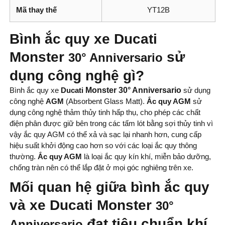
Mã thay thế
YT12B
Bình ắc quy xe Ducati
Monster
sử
30° Anniversario
dụng công nghệ gì?
Bình ắc quy xe
Ducati
Monster 30° Anniversario
sử dụng
công nghệ
AGM
(Absorbent Glass Matt).
Ắc quy AGM
sử
dụng công nghệ thảm thủy tinh hấp thụ, cho phép các chất
điện phân được giữ bên trong các tấm lót bằng sợi thủy tinh vì
vậy ắc quy AGM có thể xả và sạc lại nhanh hơn, cung cấp
hiệu suất khởi động cao hơn so với các loại ắc quy thông
thường.
Ắc quy AGM
là loại ắc quy kín khí, miễn bảo dưỡng,
chống tràn nên có thể lắp đặt ở mọi góc nghiêng trên xe.
Mối quan hệ giữa bình ắc quy
và xe Ducati Monster
30°
đạt tiêu chuẩn khí
Anniversario