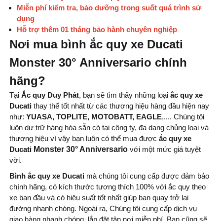
Miễn phí kiểm tra, bảo dưỡng trong suốt quá trình sử
dụng
Hỗ trợ thêm 01 tháng bảo hành chuyên nghiệp
Nơi mua bình ắc quy xe Ducati
Monster
30° Anniversario
chính
hãng?
Tại
Ắc quy Duy Phát
, bạn sẽ tìm thấy những loại
ắc quy xe
Ducati
thay thế tốt nhất từ ​​các thương hiệu hàng đầu hiện nay
như:
YUASA, TOPLITE, MOTOBATT, EAGLE
,.... Chúng tôi
luôn dự trữ hàng hóa sẵn có tại công ty, đa dạng chủng loại và
thương hiệu vì vậy bạn luôn có thể mua được
ắc quy xe
Ducati
Monster 30° Anniversario
với một mức giá tuyệt
vời.
Bình ắc quy xe Ducati
mà chúng tôi cung cấp được đảm bảo
chính hãng, có kích thước tương thích 100% với ắc quy theo
xe ban đầu và có hiệu suất tốt nhất giúp bạn quay trở lại
đường nhanh chóng. Ngoài ra, Chúng tôi cung cấp dịch vụ
giao hàng nhanh chóng, lắp đặt tận nơi miễn phí. Bạn cũng sẽ