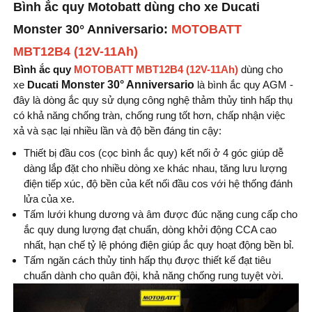
Bình ắc quy Motobatt dùng cho xe Ducati
Monster
30° Anniversario
:
MOTOBATT
MBT12B4 (12V-11Ah)
Bình ắc quy
MOTOBATT MBT12B4 (12V-11Ah)
dùng cho
xe
Ducati
Monster 30° Anniversario
là bình ắc quy AGM -
đây là dòng ắc quy sử dụng công nghệ thảm thủy tinh hấp thụ
có khả năng chống tràn, chống rung tốt hơn, chấp nhận việc
xả và sạc lại nhiều lần và độ bền đáng tin cậy:
Thiết bị đầu cos (cọc bình ắc quy) kết nối ở 4 góc giúp dễ
dàng lắp đặt cho nhiều dòng xe khác nhau, tăng lưu lượng
điện tiếp xúc, độ bền của kết nối đầu cos với hệ thống đánh
lửa của xe.
Tấm lưới khung dương và âm được đúc nặng cung cấp cho
ắc quy dung lượng đạt chuẩn, dòng khởi động CCA cao
nhất, hạn chế tỷ lệ phóng điện giúp ắc quy hoạt động bền bỉ.
Tấm ngăn cách thủy tinh hấp thụ được thiết kế đạt tiêu
chuẩn dành cho quân đội, khả năng chống rung tuyệt vời.