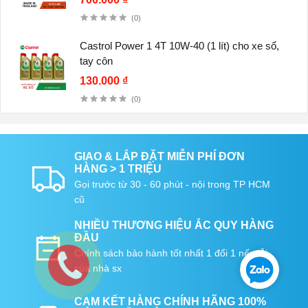
(0)
Castrol Power 1 4T 10W-40 (1 lít) cho xe số,
tay côn
130.000 ₫
(0)
GIAO & LẮP ĐẶT MIỄN PHÍ ĐƠN
HÀNG > 1 TRIỆU
Gọi trước từ 30 - 60 phút - nội trong TP HCM
cũ
NHIỀU THƯƠNG HIỆU ẮC QUY HÀNG
ĐẦU
Chính sách bảo hành tốt nhất 1 đổi 1 nếu lỗi
của nhà sx
CAM KẾT HÀNG CHÍNH HÃNG 100%