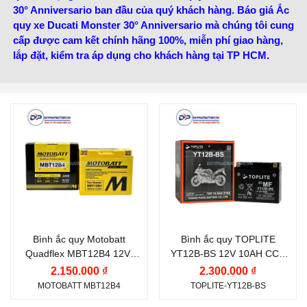
30° Anniversario ban đầu của quý khách hàng. Báo giá Ắc
quy xe Ducati Monster 30° Anniversario mà chúng tôi cung
cấp được cam kết chính hãng 100%, miễn phí giao hàng,
lắp đặt, kiểm tra áp dụng cho khách hàng tại TP HCM.
Thương hiệu ắc quy:
Thương hiệu ắc quy:
MOTOBATT
TOPLITE
Điện thế (V):
12 V
Điện thế (V):
12 V
Dung lượng (Ah):
11 Ah
Dung lượng (Ah):
10.5
Ah
Dòng khởi động CCA
(A):
Dòng khởi động CCA
Bình ắc quy Motobatt
Bình ắc quy TOPLITE
(A):
150 A
Quadflex MBT12B4 12V-
YT12B-BS 12V 10AH CCA
210 A
11Ah CCA 150A
210A
Công nghệ:
AGM
2.150.000 ₫
2.300.000 ₫
Công nghệ:
AGM
MOTOBATT MBT12B4
TOPLITE-YT12B-BS
(Absorbent Glass Mat)
(Absorbent Glass Mat)