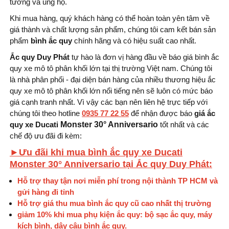
tưởng và ủng hộ.
Khi mua hàng, quý khách hàng có thể hoàn toàn yên tâm về
giá thành và chất lượng sản phẩm, chúng tôi cam kết bán sản
phẩm
bình ắc quy
chính hãng và có hiệu suất cao nhất.
Ắc quy Duy Phát
tự hào là đơn vị hàng đầu về báo giá bình ắc
quy xe mô tô phân khối lớn tại thị trường Việt nam. Chúng tôi
là nhà phân phối - đại diện bán hàng của nhiều thương hiệu ắc
quy xe mô tô phân khối lớn nổi tiếng nên sẽ luôn có mức báo
giá cạnh tranh nhất. Vì vậy các bạn nên liên hệ trực tiếp với
chúng tôi theo hotline
0935 77 22 55
để nhận được báo
giá ắc
quy xe Ducati
Monster 30° Anniversario
tốt nhất và các
chế độ ưu đãi đi kèm:
►Ưu đãi khi mua bình ắc quy xe Ducati
Monster
30° Anniversario
tại Ắc quy Duy Phát:
Hỗ trợ thay tận nơi miễn phí trong nội thành TP HCM và
gửi hàng đi tỉnh
Hỗ trợ giá thu mua bình ắc quy cũ cao nhất thị trường
giảm 10% khi mua phụ kiện ắc quy: bộ sạc ắc quy, máy
kích bình, dây câu bình ắc quy.