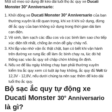
Một số mẹo sử dụng để kéo dài tuổi thọ ắc quy xe
Ducati
Monster 30° Anniversario
:
Khởi động xe
Ducati Monster 30° Anniversario
của bạn
thường xuyên là rất quan trọng, khi xe ít khi sử dụng, đừng
để ắc quy của bạn không sử dụng trong thời gian dài làm
cạn điện.
Vệ sinh, làm sạch các đầu cos và cọc bình làm sao cho tiếp
xúc điện tốt nhất, chống ăn mòn dễ gây cháy nổ.
Khi lắp vào nhớ vặn ốc thật chặt, bạn có biết khi vận hành
trên đường xe rung lắc dễ làm ốc bình chạy ra, lúc đó hệ
thống sạc vào ắc quy sẽ chập chờn không ổn định.
Nếu xe để lâu ngày không chạy bạn phải thường xuyên
kiểm tra ắc quy xem có tuột áp hay không, ắc quy đủ
Volt
từ
12,3V - 12,8V, nếu dưới chúng ta nên sạc thêm để kéo dài
tuổi thọ ắc quy.
Bộ sạc ắc quy tự động xe
Ducati Monster
30° Anniversario
là gì?