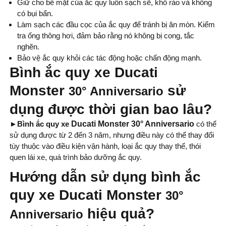
Giữ cho bề mặt của ắc quy luôn sạch sẽ, khô ráo và không
có bụi bẩn.
Làm sạch các đầu cọc của ắc quy để tránh bị ăn mòn. Kiểm
tra ống thông hơi, đảm bảo rằng nó không bị cong, tắc
nghẽn.
Bảo vệ ắc quy khỏi các tác động hoặc chấn động mạnh.
Bình ắc quy
xe Ducati
Monster
sử
30° Anniversario
dụng được thời gian bao lâu?
►
Bình ắc quy xe
Ducati Monster 30° Anniversario
có thể
sử dụng được từ 2 đến 3 năm, nhưng điều này có thể thay đổi
tùy thuộc vào điều kiện vận hành, loại ắc quy thay thế, thói
quen lái xe, quá trình bảo dưỡng ắc quy.
Hướng dẫn sử dụng bình ắc
quy
xe Ducati Monster
30°
hiệu quả?
Anniversario