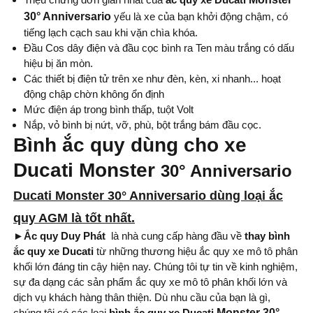
30° Anniversario
yếu là xe của bạn khởi động chậm, có
tiếng lạch cạch sau khi vặn chìa khóa.
Đầu Cos dây điện và đầu cọc bình ra Ten màu trắng có dấu
hiệu bị ăn mòn.
Các thiết bị điện tử trên xe như đèn, kèn, xi nhanh... hoạt
động chập chờn không ổn định
Mức điện áp trong bình thấp, tuột Volt
Nắp, vỏ bình bị nứt, vỡ, phù, bột trắng bám đầu cọc.
Bình ắc quy dùng cho xe
Ducati Monster
30° Anniversario
Ducati Monster
30° Anniversario
dùng loại ắc
quy AGM là tốt nhất.
►Ắc quy Duy Phát
là nhà cung cấp hàng đầu về
thay bình
ắc quy xe Ducati
từ những thương hiệu ắc quy xe mô tô phân
khối lớn đáng tin cậy hiện nay. Chúng tôi tự tin về kinh nghiệm,
sự đa dạng các sản phẩm ắc quy xe mô tô phân khối lớn và
dịch vụ khách hàng thân thiện. Dù nhu cầu của bạn là gì,
chúng tôi có các loại
bình
ắc quy xe Ducati
Monster 30°