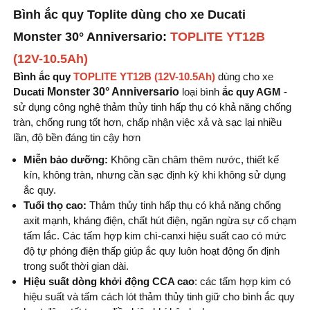
Bình ắc quy Toplite dùng cho xe Ducati
Monster
30° Anniversario
:
TOPLITE YT12B
(12V-10.5Ah)
Bình ắc quy
TOPLITE YT12B (12V-10.5Ah)
dùng cho xe
Ducati
Monster 30° Anniversario
loại bình
ắc quy AGM
-
sử dụng công nghệ thảm thủy tinh hấp thụ có khả năng chống
tràn, chống rung tốt hơn, chấp nhận việc xả và sạc lại nhiều
lần, độ bền đáng tin cậy hơn
Miễn bảo dưỡng:
Không cần châm thêm nước, thiết kế
kín, không tràn, nhưng cần sạc định kỳ khi không sử dụng
ắc quy.
Tuổi thọ cao:
Thảm thủy tinh hấp thụ có khả năng chống
axit mạnh, kháng điện, chất hút điện, ngăn ngừa sự cố chạm
tấm lắc. Các tấm hợp kim chì-canxi hiệu suất cao có mức
độ tự phóng điện thấp giúp ắc quy luôn hoạt động ổn định
trong suốt thời gian dài.
Hiệu suất dòng khởi động CCA cao
: các tấm hợp kim có
hiệu suất và tấm cách lót thảm thủy tinh giữ cho bình ắc quy