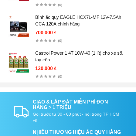
(0)
Bình ắc quy EAGLE HCX7L-MF 12V-7.5Ah
CCA 120A chính hãng
700.000 ₫
(0)
Castrol Power 1 4T 10W-40 (1 lít) cho xe số,
tay côn
130.000 ₫
(0)
GIAO & LẮP ĐẶT MIỄN PHÍ ĐƠN
HÀNG > 1 TRIỆU
Gọi trước từ 30 - 60 phút - nội trong TP HCM
cũ
NHIỀU THƯƠNG HIỆU ẮC QUY HÀNG