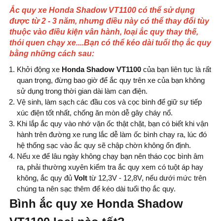
Ắc quy xe Honda Shadow VT1100 có thể sử dụng
được từ 2 - 3 năm, nhưng điều này có thể thay đổi tùy
thuộc vào điều kiện vân hành, loại ắc quy thay thế,
thói quen chạy xe....
Bạn có thể kéo dài tuổi thọ ắc quy
bằng những cách sau:
Khởi động xe
Honda Shadow VT1100
của bạn liên tục là rất
quan trọng, đừng bao giờ để ắc quy trên xe của bạn không
sử dụng trong thời gian dài làm cạn điện.
Vệ sinh, làm sạch các đầu cos và cọc bình để giữ sự tiếp
xúc điện tốt nhất, chống ăn mòn dễ gây cháy nổ.
Khi lắp ắc quy vào nhớ vặn ốc thật chặt, bạn có biết khi vận
hành trên đường xe rung lắc dễ làm ốc bình chạy ra, lúc đó
hệ thống sạc vào ắc quy sẽ chập chờn không ổn định.
Nếu xe để lâu ngày không chạy bạn nên tháo cọc bình âm
ra, phải thường xuyên kiểm tra ắc quy xem có tuột áp hay
không, ắc quy đủ
Volt
từ 12,3V - 12,8V, nếu dưới mức trên
chúng ta nên sạc thêm để kéo dài tuổi thọ ắc quy.
Bình ắc quy xe Honda Shadow