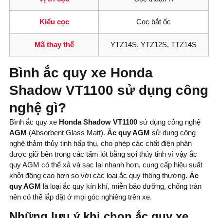
Kiểu cọc
Cọc bắt ốc
Mã thay thế
YTZ14S, YTZ12S, TTZ14S
Bình ắc quy xe Honda
Shadow VT1100 sử dụng công
nghệ gì?
Bình ắc quy xe
Honda Shadow VT1100
sử dụng công nghệ
AGM
(Absorbent Glass Matt).
Ắc quy AGM
sử dụng công
nghệ thảm thủy tinh hấp thụ, cho phép các chất điện phân
được giữ bên trong các tấm lót bằng sợi thủy tinh vì vậy ắc
quy AGM có thể xả và sạc lại nhanh hơn, cung cấp hiệu suất
khởi động cao hơn so với các loại ắc quy thông thường.
Ắc
quy AGM
là loại ắc quy kín khí, miễn bảo dưỡng, chống tràn
nên có thể lắp đặt ở mọi góc nghiêng trên xe.
Những lưu ý khi chọn ắc quy xe