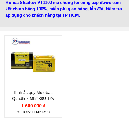
Honda Shadow VT1100 mà chúng tôi cung cấp được cam
kết chính hãng 100%, miễn phí giao hàng, lắp đặt, kiểm tra
áp dụng cho khách hàng tại TP HCM.
Điện thế (V):
12 V
Dung lượng (Ah):
10.5
Ah
Công nghệ:
AGM
(Absorbent Glass Mat)
Bình ắc quy Motobatt
Quadflex MBTX9U 12V
10.5Ah CCA 160A
1.600.000 ₫
MOTOBATT-MBTX9U