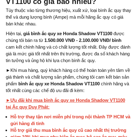
VT1100 có giá bao nhiêu?
Tùy thuộc vào từng thương hiệu, xuất xứ, loại bình ắc quy thay
thế và dung lượng bình (Ampe) mà mỗi hãng ắc quy có giá
bán khác nhau.
Hiện tại,
giá bình ắc quy xe Honda Shadow VT1100
được
chúng tôi bán ra từ
1.500.000 VNĐ - 2.100.000 VNĐ/ bình
cam kết chính hãng và có chất lượng tốt nhất. Đây được đánh
giá là mức giá tốt nhất trên thị trường, được đa số khách hàng
tin tưởng và ủng hộ khi lựa chọn bình ắc quy.
►
Khi mua hàng, quý khách hàng có thể hoàn toàn yên tâm về
giá thành và chất lượng sản phẩm, chúng tôi cam kết bán sản
phẩm
bình ắc quy xe Honda Shadow VT1100
chính hãng và
tốt nhất cùng các chế độ ưu đãi đi kèm:
►Ưu đãi khi mua bình ắc quy xe Honda Shadow VT1100
tại Ắc quy Duy Phát:
Hỗ trợ thay tận nơi miễn phí trong nội thành TP HCM và
gửi hàng đi tỉnh
Hỗ trợ giá thu mua bình ắc quy cũ cao nhất thị trường
giảm 10% khi mua phụ kiện ắc quy: bộ sạc ắc quy, máy