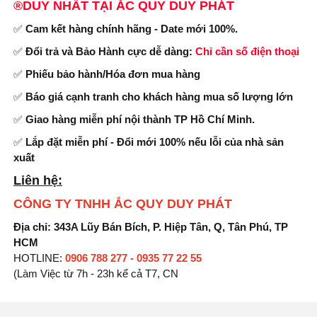
®DUY NHẤT TẠI
ẮC QUY DUY PHÁT
✅
Cam kết hàng chính hãng - Date mới 100%.
✅
Đổi trả và Bảo Hành cực dễ dàng:
Chỉ cần số điện thoại
✅
Phiếu bảo hành/Hóa đơn mua hàng
✅
Báo giá cạnh tranh cho khách hàng mua số lượng lớn
✅
Giao hàng miễn phí nội thành TP Hồ Chí Minh.
✅
Lắp đặt miễn phí - Đổi mới 100% nếu lỗi của nhà sản
xuất
Liên hệ:
CÔNG TY TNHH ẮC QUY DUY PHÁT
Địa chỉ: 343A Lũy Bán Bích, P. Hiệp Tân, Q, Tân Phú, TP
HCM
HOTLINE:
0906 788 277 - 0935 77 22 55
(Làm Việc từ 7h - 23h kể cả T7, CN