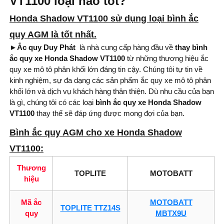
VT1100 loại nào tốt?
Honda Shadow VT1100 sử dụng loại bình ắc
quy AGM là tốt nhất.
►Ắc quy Duy Phát
là nhà cung cấp hàng đầu về
thay bình
ắc quy xe Honda Shadow VT1100
từ những thương hiệu ắc
quy xe mô tô phân khối lớn đáng tin cậy. Chúng tôi tự tin về
kinh nghiệm, sự đa dạng các sản phẩm ắc quy xe mô tô phân
khối lớn và dịch vụ khách hàng thân thiện. Dù nhu cầu của bạn
là gì, chúng tôi có các loại
bình
ắc quy xe Honda Shadow
VT1100
thay thế sẽ đáp ứng được mong đợi của bạn.
Bình ắc quy AGM cho xe Honda Shadow
VT1100:
Thương
TOPLITE
MOTOBATT
hiệu
Mã ắc
MOTOBATT
TOPLITE TTZ14S
quy
MBTX9U