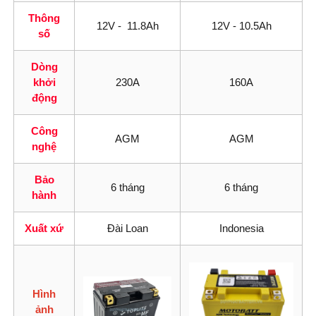
Thông
12V - 11.8Ah
12V - 10.5Ah
số
Dòng
khởi
230A
160A
động
Công
AGM
AGM
nghệ
Bảo
6 tháng
6 tháng
hành
Xuất xứ
Đài Loan
Indonesia
Hình
ảnh