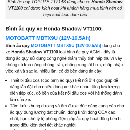
Bình ắc quy TOPLITE TTZ14S dùng cho xe
Honda Shadow
VT1100
chỉ được kích hoạt khi khách hàng mua bình nên có
hiệu suất luôn đàm bảo
Bình ắc quy xe Honda Shadow VT1100:
MOTOBATT MBTX9U (12V-10.5Ah)
Bình ắc quy
MOTOBATT MBTX9U (12V-10.5Ah)
dùng cho
xe
Honda Shadow VT1100
loại bình ắc quy AGM - đây là
dòng ắc quy sử dụng công nghệ thảm thủy tinh hấp thụ vì vậy
chúng có khả năng chống tràn, chống rung tốt hơn, chấp nhận
việc xả và sạc lại nhiều lần, có độ bền đáng tin cậy:
Thiết bị đầu cos (cọc bình ắc quy) kết nối ở 4 góc giúp dễ
dàng lắp đặt cho nhiều dòng xe khác nhau, tăng lưu lượng
điện tiếp xúc, độ bền của kết nối đầu cos với hệ thống đánh
lửa của xe.
Tấm lưới khung dương và âm được đúc nặng cung cấp cho
ắc quy dung lượng đạt chuẩn, dòng khởi động CCA cao
nhất, hạn chế tỷ lệ phóng điện giúp ắc quy hoạt động bền bỉ
trong điều kiện thời tiết khắc nghiệt.