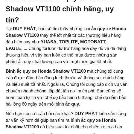
Shadow VT1100 chính hãng, uy
tín?
Tại
DUY PHÁT
, bạn sẽ tìm thấy những loại
ắc quy xe Honda
Shadow VT1100
thay thế tốt nhất từ ​​các thương hiệu hàng
đầu hiện nay như
YUASA, TOPLITE, MOTOBATT,
EAGLE
,.... Chúng tôi luôn dự trữ hàng hóa đầy đủ và đa dạng
thương hiệu vì vậy bạn luôn có thể mua được những sản
phẩm ắc quy chất lượng cao với một mức giá tốt nhất.
Bình ắc quy xe Honda Shadow VT1100
mà chúng tôi cung
cấp được đảm bảo đúng kích thước và thông số, chính hãng
và hiệu suất tốt nhất. Ngoài ra, Chúng tôi cung cấp dịch vụ vận
chuyển nhanh chóng, lắp đặt tận nơi miễn phí. Bạn cũng sẽ
hoàn toàn tự tin với chế độ bảo hành 6 tháng, chế độ đảm bảo
hài lòng 60 ngày trên mỗi bình
ắc quy.
Nếu bạn còn có câu hỏi nào khác?
DUY PHÁT
luôn sẵn sàng
tư vấn kỹ hơn để giúp bạn tìm ra
bình ắc quy xe Honda
Shadow VT1100
có hiệu suất tốt nhất cho chiếc xe của bạn.