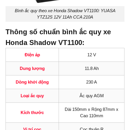
Bình ắc quy theo xe Honda Shadow VT1100: YUASA
YTZ12S 12V 11Ah CCA 210A
Thông số chuẩn bình ắc quy xe
Honda Shadow VT1100:
Điện áp
12 V
Dung lượng
11.8 Ah
Dòng khởi động
230 A
Loại ắc quy
Ắc quy AGM
Dài 150mm x Rộng 87mm x
Kích thước
Cao 110mm
Vị trí cọc
Cọc thuận R