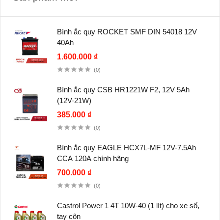
Bình ắc quy ROCKET SMF DIN 54018 12V
40Ah
1.600.000 ₫
(0)
Bình ắc quy CSB HR1221W F2, 12V 5Ah
(12V-21W)
385.000 ₫
(0)
Bình ắc quy EAGLE HCX7L-MF 12V-7.5Ah
CCA 120A chính hãng
700.000 ₫
(0)
Castrol Power 1 4T 10W-40 (1 lít) cho xe số,
tay côn