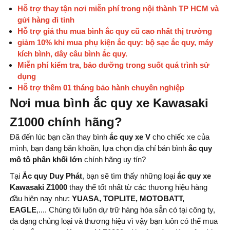
Hỗ trợ thay tận nơi miễn phí trong nội thành TP HCM và
gửi hàng đi tỉnh
Hỗ trợ giá thu mua bình ắc quy cũ cao nhất thị trường
giảm 10% khi mua phụ kiện ắc quy: bộ sạc ắc quy, máy
kích bình, dây câu bình ắc quy.
Miễn phí kiểm tra, bảo dưỡng trong suốt quá trình sử
dụng
Hỗ trợ thêm 01 tháng bảo hành chuyên nghiệp
Nơi mua bình ắc quy xe Kawasaki
Z1000 chính hãng?
Đã đến lúc bạn cần thay bình
ắc quy xe V
cho chiếc xe của
mình, bạn đang băn khoăn, lựa chọn địa chỉ bán bình
ắc quy
mô tô phân khối lớn
chính hãng uy tín?
Tại
Ắc quy Duy Phát
, bạn sẽ tìm thấy những loại
ắc quy xe
Kawasaki Z1000
thay thế tốt nhất từ ​​các thương hiệu hàng
đầu hiện nay như:
YUASA, TOPLITE, MOTOBATT,
EAGLE
,.... Chúng tôi luôn dự trữ hàng hóa sẵn có tại công ty,
đa dạng chủng loại và thương hiệu vì vậy bạn luôn có thể mua