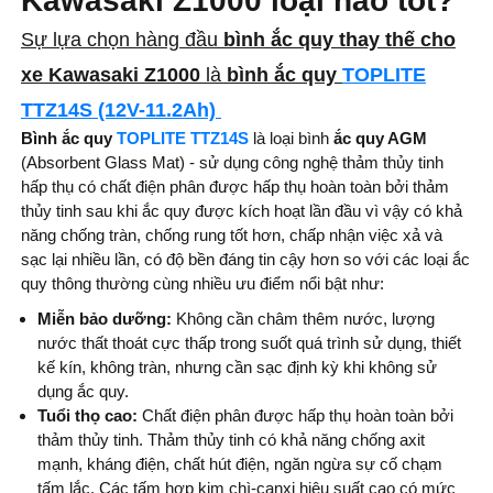
Kawasaki Z1000 loại nào tốt?
Sự lựa chọn hàng đầu
bình ắc quy thay thế cho
xe Kawasaki Z1000
là
bình ắc quy
TOPLITE
TTZ14S (12V-11.2Ah)
Bình ắc quy
TOPLITE TTZ14S
là loại bình
ắc quy AGM
(Absorbent Glass Mat) - sử dụng công nghệ thảm thủy tinh
hấp thụ có chất điện phân được hấp thụ hoàn toàn bởi thảm
thủy tinh sau khi ắc quy được kích hoạt lần đầu vì vậy có khả
năng chống tràn, chống rung tốt hơn, chấp nhận việc xả và
sạc lại nhiều lần, có độ bền đáng tin cậy hơn so với các loại ắc
quy thông thường cùng nhiều ưu điểm nổi bật như:
Miễn bảo dưỡng:
Không cần châm thêm nước, lượng
nước thất thoát cực thấp trong suốt quá trình sử dụng, thiết
kế kín, không tràn, nhưng cần sạc định kỳ khi không sử
dụng ắc quy.
Tuổi thọ cao:
Chất điện phân được hấp thụ hoàn toàn bởi
thảm thủy tinh. Thảm thủy tinh có khả năng chống axit
mạnh, kháng điện, chất hút điện, ngăn ngừa sự cố chạm
tấm lắc. Các tấm hợp kim chì-canxi hiệu suất cao có mức