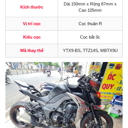
Dài 150mm x Rộng 87mm x
Kích thước
Cao 105mm
Vị trí cọc
Cọc thuận R
Kiểu cọc
Cọc bắt ốc
Mã thay thế
YTX9-BS, TTZ14S, MBTX9U