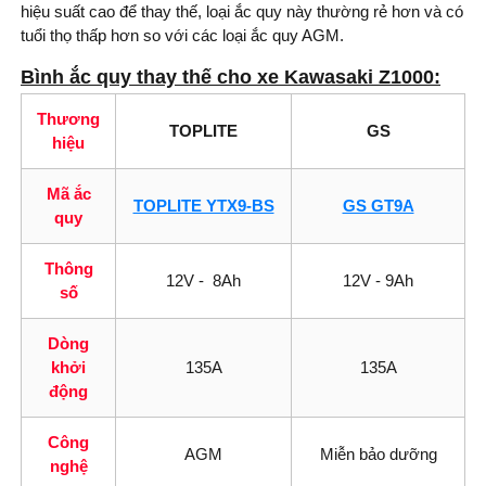
hiệu suất cao để thay thế, loại ắc quy này thường rẻ hơn và có
tuổi thọ thấp hơn so với các loại ắc quy AGM.
Bình ắc quy thay thế cho xe Kawasaki Z1000:
Thương
TOPLITE
GS
hiệu
Mã ắc
TOPLITE YTX9-BS
GS GT9A
quy
Thông
12V - 8Ah
12V - 9Ah
số
Dòng
khởi
135A
135A
động
Công
AGM
Miễn bảo dưỡng
nghệ