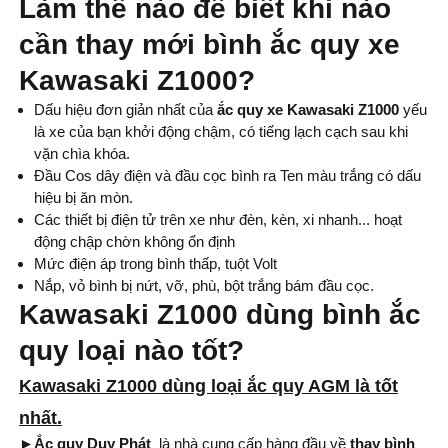
Làm
thế nào để biết khi nào
cần thay mới bình ắc quy xe
Kawasaki Z1000?
Dấu hiệu đơn giản nhất của
ắc quy xe Kawasaki Z1000
yếu
là xe của bạn khởi động chậm, có tiếng lạch cạch sau khi
vặn chìa khóa.
Đầu Cos dây điện và đầu cọc bình ra Ten màu trắng có dấu
hiệu bị ăn mòn.
Các thiết bị điện tử trên xe như đèn, kèn, xi nhanh... hoạt
động chập chờn không ổn định
Mức điện áp trong bình thấp, tuột Volt
Nắp, vỏ bình bị nứt, vỡ, phù, bột trắng bám đầu cọc.
Kawasaki Z1000 dùng bình ắc
quy loại nào tốt?
Kawasaki Z1000 dùng loại ắc quy AGM là tốt
nhất.
►Ắc quy Duy Phát
là nhà cung cấp hàng đầu về
thay bình