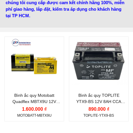
chúng tôi cung cấp được cam kết chính hãng 100%, miễn
phí giao hàng, lắp đặt, kiểm tra áp dụng cho khách hàng
tại TP HCM.
Điện thế (V):
12 V
Thương hiệu ắc quy:
TOPLITE
Dung lượng (Ah):
10.5
Điện thế (V):
12 V
Ah
Công nghệ:
AGM
Dung lượng (Ah):
8 Ah
(Absorbent Glass Mat)
Dòng khởi động CCA
(A):
Bình ắc quy Motobatt
Bình ắc quy TOPLITE
135 A
Quadflex MBTX9U 12V
YTX9-BS 12V 8AH CCA
10.5Ah CCA 160A
135A
Công nghệ:
AGM
1.600.000 ₫
890.000 ₫
MOTOBATT-MBTX9U
TOPLITE-YTX9-BS
(Absorbent Glass Mat)
Vị trí cọc:
Cọc thuận R