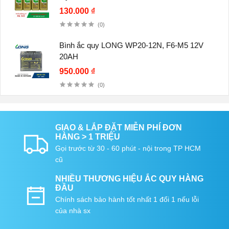
130.000 ₫
(0)
Bình ắc quy LONG WP20-12N, F6-M5 12V
20AH
950.000 ₫
(0)
GIAO & LẮP ĐẶT MIỄN PHÍ ĐƠN
HÀNG > 1 TRIỆU
Gọi trước từ 30 - 60 phút - nội trong TP HCM
cũ
NHIỀU THƯƠNG HIỆU ẮC QUY HÀNG
ĐẦU
Chính sách bảo hành tốt nhất 1 đổi 1 nếu lỗi
của nhà sx