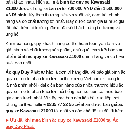
bán khác nhau. Hiện tại,
giá bình ắc quy xe Kawasaki
Z1000
được chúng tôi bán ra từ
700.000 VNĐ đến 1.580.000
VNĐ/ bình
, tùy theo thương hiệu và xuất xứ, cam kết chính
hãng và có chất lượng tốt nhất. Đây được đánh giá là mức giá
tốt nhất trên thị trường, được đa số khách hàng tin tưởng và
ủng hộ.
Khi mua hàng, quý khách hàng có thể hoàn toàn yên tâm về
giá thành và chất lượng sản phẩm, chúng tôi cam kết bán sản
phẩm
bình ắc quy xe Kawasaki Z1000
chính hãng và có hiệu
suất cao nhất.
Ắc quy Duy Phát
tự hào là đơn vị hàng đầu về báo giá bình ắc
quy xe mô tô phân khối lớn tại thị trường Việt nam. Chúng tôi
là nhà phân phối - đại diện bán hàng của nhiều thương hiệu ắc
quy xe mô tô phân khối lớn nổi tiếng nên sẽ luôn có mức báo
giá cạnh tranh nhất. Vì vậy các bạn nên liên hệ trực tiếp với
chúng tôi theo hotline
0935 77 22 55
để nhận được báo
giá ắc
quy xe Kawasaki Z1000
tốt nhất và các chế độ ưu đãi đi kèm:
►Ưu đãi khi mua bình ắc quy xe Kawasaki Z1000 tại Ắc
quy Duy Phát: