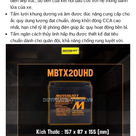
điện tiếp xúc, độ bền của kết nối đầu cos với hệ thống đánh
lửa của xe.
Tấm lưới khung dương và âm được đúc nặng cung cấp cho
ắc quy dung lượng đạt chuẩn, dòng khởi động CCA cao
nhất, hạn chế tỷ lệ phóng điện giúp ắc quy hoạt động bền bỉ.
Tấm ngăn cách thủy tinh hấp thụ được thiết kế đạt tiêu
chuẩn dành cho quân đội, khả năng chống rung tuyệt vời.