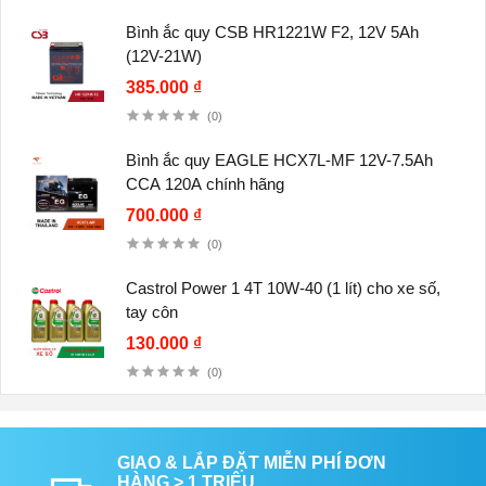
Bình ắc quy CSB HR1221W F2, 12V 5Ah
(12V-21W)
385.000 ₫
(0)
Bình ắc quy EAGLE HCX7L-MF 12V-7.5Ah
CCA 120A chính hãng
700.000 ₫
(0)
Castrol Power 1 4T 10W-40 (1 lít) cho xe số,
tay côn
130.000 ₫
(0)
GIAO & LẮP ĐẶT MIỄN PHÍ ĐƠN
HÀNG > 1 TRIỆU