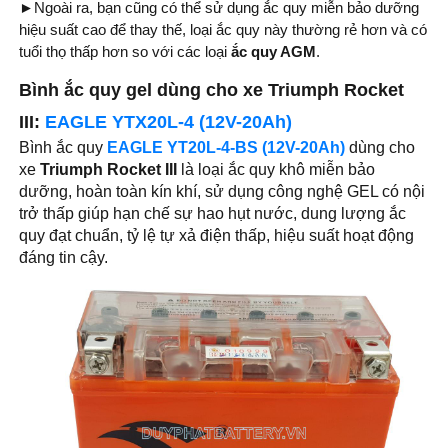
►
Ngoài ra, bạn cũng có thể sử dụng ắc quy miễn bảo dưỡng
hiệu suất cao để thay thế, loại ắc quy này thường rẻ hơn và có
tuổi thọ thấp hơn so với các loại
ắc quy AGM
.
Bình ắc quy gel dùng cho xe Triumph Rocket
III:
EAGLE YTX20L-4 (12V-20Ah)
Bình ắc quy
EAGLE YT20L-4-BS (12V-20Ah)
dùng cho
xe
Triumph Rocket III
là loại ắc quy khô miễn bảo
dưỡng, hoàn toàn kín khí, sử dụng công nghệ GEL có nội
trở thấp giúp hạn chế sự hao hụt nước, dung lượng ắc
quy đạt chuẩn, tỷ lệ tự xả điện thấp, hiệu suất hoạt động
đáng tin cậy.