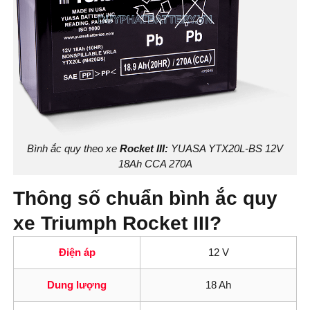
Bình ắc quy theo xe
Rocket III
:
YUASA YTX20L-BS 12V
18Ah CCA 270A
Thông số chuẩn bình ắc quy
xe Triumph Rocket III?
Điện áp
12 V
Dung lượng
18 Ah