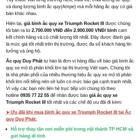
và dung lượng bình ắc quy(Ampe) mà mỗi hãng ắc quy có giá
bán khác nhau.
Hiện tại,
giá bình ắc quy xe Triumph Rocket III
được chúng
tôi bán ra từ
2.700.000 VNĐ đến 2.900.000 VNĐ/ bình
cam
kết chính hãng và có chất lượng tốt nhất. Đây được đánh giá
là mức giá tốt nhất trên thị trường, được đa số khách hàng tin
tưởng và ủng hộ.
Ắc quy Duy Phát
tự hào là đơn vị hàng đầu về báo giá bình ắc
quy xe mô tô phân khối lớn tại thị trường Việt nam. Chúng tôi
là nhà phân phối của nhiều thương hiệu ắc quy xe mô tô phân
khối lớn nổi tiếng nên sẽ luôn có mức báo giá cạnh tranh nhất.
Vì vậy các bạn nên liên hệ trực tiếp với chúng tôi theo
hotline
0935 77 22 55
để nhận được báo
giá ắc quy xe
Triumph Rocket III
tốt nhất và các chế độ ưu đãi đi kèm:
►Ưu đãi khi mua bình ắc quy xe Triumph Rocket III tại Ắc
quy Duy Phát:
Hỗ trợ thay tận nơi miễn phí trong nội thành TP HCM và
gửi hàng đi tỉnh