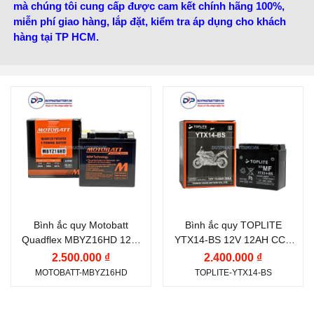
mà chúng tôi cung cấp được cam kết chính hãng 100%,
miễn phí giao hàng, lắp đặt, kiểm tra áp dụng cho khách
hàng tại TP HCM.
Thương hiệu ắc quy:
Thương hiệu ắc quy:
MOTOBATT
TOPLITE
Điện thế (V):
12 V
Điện thế (V):
12 V
Dòng khởi động CCA
Dung lượng (Ah):
12 Ah
(A):
Dòng khởi động CCA
240 A
(A):
Bình ắc quy Motobatt
Bình ắc quy TOPLITE
Công nghệ:
AGM
200 A
Quadflex MBYZ16HD 12V-
YTX14-BS 12V 12AH CCA
(Absorbent Glass Mat)
16.5Ah CCA 240A
200A
Công nghệ:
AGM
2.500.000 ₫
2.400.000 ₫
Dung lượng (Ah):
16.5
MOTOBATT-MBYZ16HD
TOPLITE-YTX14-BS
(Absorbent Glass Mat)
Ah
Vị trí cọc:
Cọc nghịch L