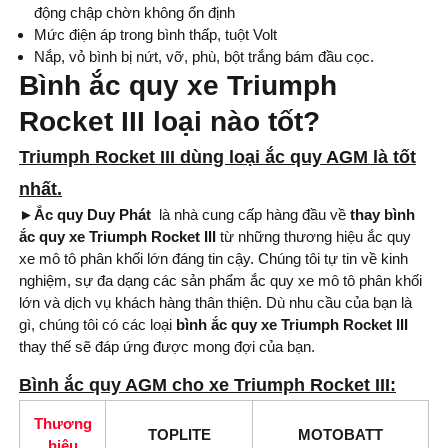
động chập chờn không ổn định
Mức điện áp trong bình thấp, tuột Volt
Nắp, vỏ bình bị nứt, vỡ, phù, bột trắng bám đầu cọc.
Bình ắc quy xe Triumph
Rocket III loại nào tốt?
Triumph Rocket III dùng loại ắc quy AGM là tốt
nhất.
►Ắc quy Duy Phát
là nhà cung cấp hàng đầu về
thay bình
ắc quy xe Triumph Rocket III
từ những thương hiệu ắc quy
xe mô tô phân khối lớn đáng tin cậy. Chúng tôi tự tin về kinh
nghiệm, sự đa dạng các sản phẩm ắc quy xe mô tô phân khối
lớn và dịch vụ khách hàng thân thiện. Dù nhu cầu của bạn là
gì, chúng tôi có các loại
bình
ắc quy xe Triumph Rocket III
thay thế sẽ đáp ứng được mong đợi của bạn.
Bình ắc quy AGM cho xe Triumph Rocket III:
Thương
TOPLITE
MOTOBATT
hiệu