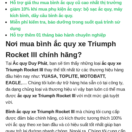
Hỗ trợ giá thu mua bình ắc quy cũ cao nhất thị trường
giảm 10% khi mua phụ kiện ắc quy: bộ sạc ắc quy, máy
kích bình, dây câu bình ắc quy.
Miễn phí kiểm tra, bảo dưỡng trong suốt quá trình sử
dụng
Hỗ trợ thêm 01 tháng bảo hành chuyên nghiệp
Nơi mua bình ắc quy xe Triumph
Rocket III chính hãng?
Tại
Ắc quy Duy Phát
, bạn sẽ tìm thấy những loại
ắc quy xe
Triumph Rocket III
thay thế tốt nhất từ ​​các thương hiệu hàng
đầu hiện nay như:
YUASA, TOPLITE, MOTOBATT,
EAGLE
,.... Chúng tôi luôn dự trữ hàng hóa sẵn có tại công ty,
đa dạng chủng loại và thương hiệu vì vậy bạn luôn có thể mua
được
ắc quy xe Triumph Rocket III
với một mức giá tuyệt
vời.
Bình ắc quy xe Triumph Rocket III
mà chúng tôi cung cấp
được đảm bảo chính hãng, có kích thước tương thích 100%
với ắc quy theo xe ban đầu và có hiệu suất tốt nhất giúp bạn
quay trở lại đường nhanh chóng. Ngoài ra, Chúng tôi cung cấp