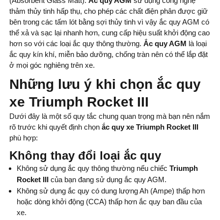
(Absorbent Glass Matt).
Ắc quy AGM
sử dụng công nghệ
thảm thủy tinh hấp thụ, cho phép các chất điện phân được giữ
bên trong các tấm lót bằng sợi thủy tinh vì vậy ắc quy AGM có
thể xả và sạc lại nhanh hơn, cung cấp hiệu suất khởi động cao
hơn so với các loại ắc quy thông thường.
Ắc quy AGM
là loại
ắc quy kín khí, miễn bảo dưỡng, chống tràn nên có thể lắp đặt
ở mọi góc nghiêng trên xe.
Những lưu ý khi chọn ắc quy
xe Triumph Rocket III
Dưới đây là một số quy tắc chung quan trọng mà bạn nên nắm
rõ trước khi quyết định chọn
ắc quy xe Triumph Rocket III
phù hợp:
Không thay đổi loại ắc quy
Không sử dụng ắc quy thông thường nếu chiếc
Triumph
Rocket III
của bạn đang sử dụng ắc quy AGM.
Không sử dụng ắc quy có dung lượng Ah (Ampe) thấp hơn
hoặc dòng khởi động (CCA) thấp hơn ắc quy ban đầu của
xe.