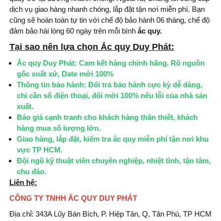
dịch vụ giao hàng nhanh chóng, lắp đặt tận nơi miễn phí. Bạn
cũng sẽ hoàn toàn tự tin với chế độ bảo hành 06 tháng, chế độ
đảm bảo hài lòng 60 ngày trên mỗi bình
ắc quy.
Tại sao nên lựa chọn
Ắc quy Duy Phát:
Ắc quy Duy Phát: Cam kết hàng chính hãng. Rõ nguồn
gốc xuất xứ, Date mới 100%
Thông tin bảo hành: Đổi trả bảo hành cực kỳ dễ dàng,
chỉ cần số điện thoại, đổi mới 100% nếu lỗi của nhà sản
xuất.
Báo giá cạnh tranh cho khách hàng thân thiết, khách
hàng mua số lượng lớn.
Giao hàng, lắp đặt, kiểm tra ắc quy miễn phí tận nơi khu
vực TP HCM.
Đội ngũ kỹ thuật viên chuyên nghiệp, nhiệt tình, tận tâm,
chu đáo.
Liên hệ:
CÔNG TY TNHH ẮC QUY DUY PHÁT
Địa chỉ: 343A Lũy Bán Bích, P. Hiệp Tân, Q, Tân Phú, TP HCM