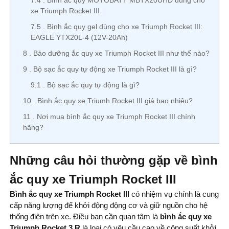
7.4
Bình ắc quy MOTOBATT MBTX20UHD dùng cho
xe Triumph Rocket III
7.5
Bình ắc quy gel dùng cho xe Triumph Rocket III:
EAGLE YTX20L-4 (12V-20Ah)
8
Bảo dưỡng ắc quy xe Triumph Rocket III như thế nào?
9
Bộ sạc ắc quy tự động xe Triumph Rocket III là gì?
9.1
Bộ sạc ắc quy tự động là gì?
10
Bình ắc quy xe Triumh Rocket III giá bao nhiêu?
11
Nơi mua bình ắc quy xe Triumph Rocket III chính
hãng?
Những câu hỏi thường gặp về bình
ắc quy xe Triumph Rocket III
Bình ắc quy xe Triumph Rocket III
có nhiệm vụ chính là cung
cấp năng lượng để khởi động động cơ và giữ nguồn cho hệ
thống điện trên xe. Điều bạn cần quan tâm là
bình ắc quy xe
Triumph Rocket 3 R
là loại có yêu cầu cao về công suất khởi