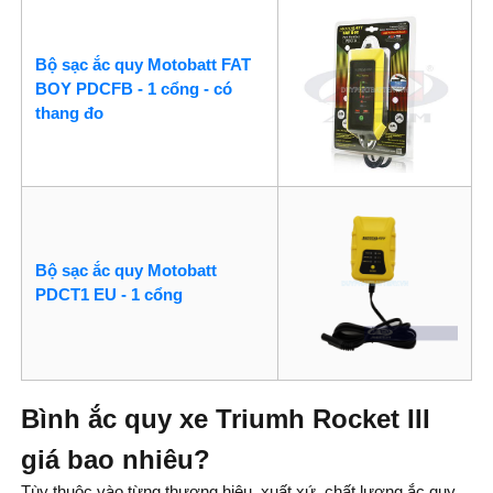
Bộ sạc ắc quy Motobatt FAT
BOY PDCFB - 1 cổng - có
thang đo
Bộ sạc ắc quy Motobatt
PDCT1 EU - 1 cổng
Bình ắc quy xe Triumh Rocket III
giá bao nhiêu?
Tùy thuộc vào từng thương hiệu, xuất xứ, chất lượng ắc quy,