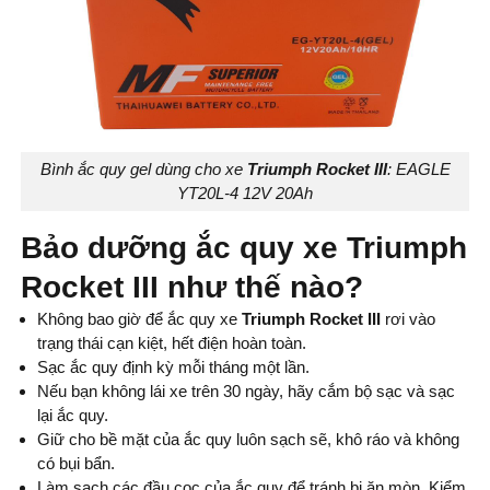
Bình ắc quy gel dùng cho xe
Triumph Rocket III
: EAGLE
YT20L-4 12V 20Ah
Bảo dưỡng ắc quy xe Triumph
Rocket III như thế nào?
Không bao giờ để ắc quy xe
Triumph Rocket III
rơi vào
trạng thái cạn kiệt, hết điện hoàn toàn.
Sạc ắc quy định kỳ mỗi tháng một lần.
Nếu bạn không lái xe trên 30 ngày, hãy cắm bộ sạc và sạc
lại ắc quy.
Giữ cho bề mặt của ắc quy luôn sạch sẽ, khô ráo và không
có bụi bẩn.
Làm sạch các đầu cọc của ắc quy để tránh bị ăn mòn. Kiểm