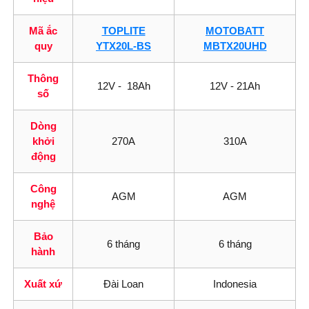
Mã ắc
TOPLITE
MOTOBATT
quy
YTX20L-BS
MBTX20UHD
Thông
12V - 18Ah
12V - 21Ah
số
Dòng
khởi
270A
310A
động
Công
AGM
AGM
nghệ
Bảo
6 tháng
6 tháng
hành
Xuất xứ
Đài Loan
Indonesia