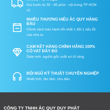
Gọi trước từ 30 - 60 phút - nội trong TP HCM
cũ
NHIỀU THƯƠNG HIỆU ẮC QUY HÀNG
ĐẦU
Chính sách bảo hành tốt nhất 1 đổi 1 nếu lỗi
của nhà sx
CAM KẾT HÀNG CHÍNH HÃNG 100%
CÓ VAT ĐẦY ĐỦ
Date mới, nguồn gốc xuất xứ rõ ràng
ĐỘI NGŨ KỸ THUẬT CHUYÊN NGHIỆP
Nhiệt tình, tận tâm, chu đáo
CÔNG TY TNHH ẮC QUY DUY PHÁT