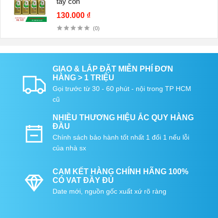
tay côn
130.000 ₫
(0)
GIAO & LẮP ĐẶT MIỄN PHÍ ĐƠN
HÀNG > 1 TRIỆU
Gọi trước từ 30 - 60 phút - nội trong TP HCM
cũ
NHIỀU THƯƠNG HIỆU ẮC QUY HÀNG
ĐẦU
Chính sách bảo hành tốt nhất 1 đổi 1 nếu lỗi
của nhà sx
CAM KẾT HÀNG CHÍNH HÃNG 100%
CÓ VAT ĐẦY ĐỦ
Date mới, nguồn gốc xuất xứ rõ ràng