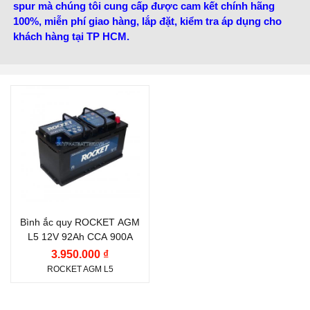
spur mà chúng tôi cung cấp được cam kết chính hãng
100%, miễn phí giao hàng, lắp đặt, kiểm tra áp dụng cho
khách hàng tại TP HCM.
Thương hiệu ắc quy:
ROCKET
Điện thế (V):
12 V
Dung lượng (Ah):
92 Ah
Dòng khởi động CCA
(A):
Bình ắc quy ROCKET AGM
900 A
L5 12V 92Ah CCA 900A
Công nghệ:
AGM
3.950.000 ₫
ROCKET AGM L5
(Absorbent Glass Mat)
Vị trí cọc:
Cọc nghịch L