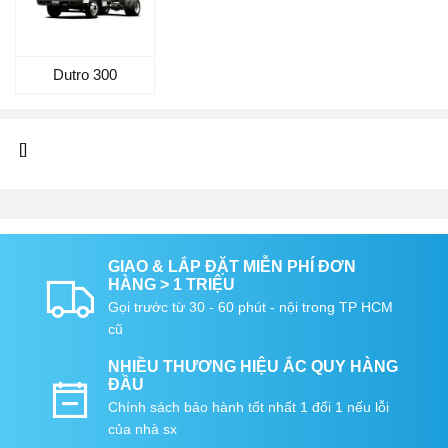
Dutro 300
[]
GIAO & LẮP ĐẶT MIỄN PHÍ ĐƠN
HÀNG > 1 TRIỆU
Gọi trước từ 30 - 60 phút - nội trong TP HCM
cũ
NHIỀU THƯƠNG HIỆU ẮC QUY HÀNG
ĐẦU
Chính sách bảo hành tốt nhất 1 đổi 1 nếu lỗi
của nhà sx