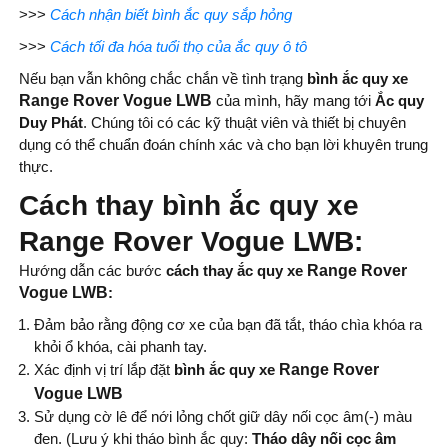
>>>
Cách nhận biết bình ắc quy sắp hỏng
>>>
Cách tối đa hóa tuổi thọ của ắc quy ô tô
Nếu bạn vẫn không chắc chắn về tình trạng
bình ắc quy xe
Range Rover Vogue LWB
của mình, hãy mang tới
Ắc quy
Duy Phát
. Chúng tôi có các kỹ thuật viên và thiết bị chuyên
dụng có thể chuẩn đoán chính xác và cho bạn lời khuyên trung
thực.
Cách thay bình ắc quy xe
Range Rover Vogue LWB:
Hướng dẫn các bước
cách thay
ắc quy xe
Range Rover
Vogue LWB
:
Đảm bảo rằng động cơ xe của bạn đã tắt, tháo chìa khóa ra
khỏi ổ khóa, cài phanh tay.
Xác định vị trí lắp đặt
bình ắc quy xe
Range Rover
Vogue LWB
Sử dụng cờ lê để nới lỏng chốt giữ dây nối cọc âm(-) màu
đen. (Lưu ý khi tháo bình ắc quy:
Tháo dây nối cọc âm