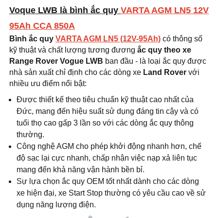
Voque LWB là
bình ắc quy
VARTA AGM LN5 12V
95Ah CCA 850A
Bình ắc quy
VARTA AGM LN5 (12V-95Ah)
có thông số
kỹ thuật và chất lượng tương đương
ắc quy theo xe
Range Rover Vogue LWB
ban đầu - là loại ắc quy được
nhà sản xuất chỉ định cho các dòng xe
Land Rover
với
nhiều ưu điểm nổi bật:
Được thiết kế theo tiêu chuẩn kỹ thuật cao nhất của
Đức, mang đến hiệu suất sử dụng đáng tin cậy và có
tuổi thọ cao gấp 3 lần so với các dòng ắc quy thông
thường.
Công nghệ AGM cho phép khởi động nhanh hơn, chế
độ sạc lại cực nhanh, chấp nhận việc nạp xả liên tục
mang đến khả năng vận hành bền bỉ.
Sự lựa chọn ắc quy OEM tốt nhất dành cho các dòng
xe hiện đại, xe Start Stop thường có yêu cầu cao về sử
dụng năng lượng điện.