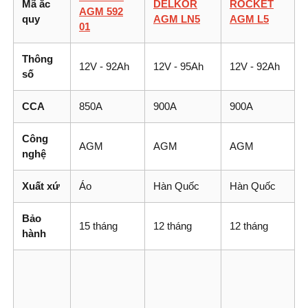
Mã ắc
DELKOR
ROCKET
AGM 592
quy
AGM LN5
AGM L5
01
Thông
12V - 92Ah
12V - 95Ah
12V - 92Ah
số
CCA
850A
900A
900A
Công
AGM
AGM
AGM
nghệ
Xuất xứ
Áo
Hàn Quốc
Hàn Quốc
Bảo
15 tháng
12 tháng
12 tháng
hành