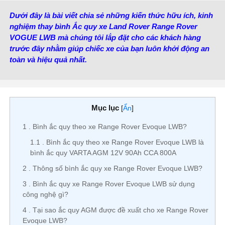
Nước sản xuất:
Ấn Độ
Dưới đây là bài viết chia sẻ những kiến thức hữu ích, kinh
nghiệm thay bình Ắc quy xe Land Rover Range Rover
VOGUE LWB mà chúng tôi lắp đặt cho các khách hàng
trước đây nhằm giúp chiếc xe của bạn luôn khởi động an
toàn và hiệu quả nhất.
Mục lục
[
Ẩn
]
1
Bình ắc quy theo xe Range Rover Evoque LWB?
1.1
Bình ắc quy theo xe Range Rover Evoque LWB là
bình ắc quy VARTA AGM 12V 90Ah CCA 800A
2
Thông số bình ắc quy xe Range Rover Evoque LWB?
3
Bình ắc quy xe Range Rover Evoque LWB sử dụng
công nghệ gì?
4
Tại sao ắc quy AGM được đề xuất cho xe Range Rover
Evoque LWB?