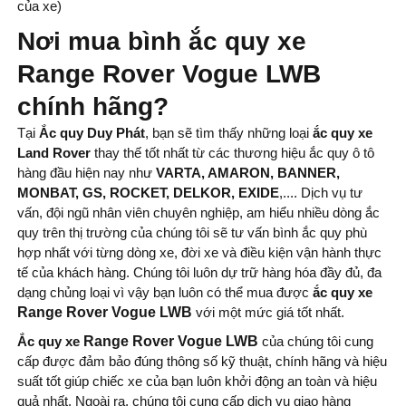
của xe)
Nơi mua bình ắc quy xe
Range Rover Vogue LWB
chính hãng?
Tại
Ắc quy Duy Phát
, bạn sẽ tìm thấy những loại
ắc quy xe
Land Rover
thay thế tốt nhất từ ​​các thương hiệu ắc quy ô tô
hàng đầu hiện nay như
VARTA, AMARON, BANNER,
MONBAT, GS, ROCKET, DELKOR, EXIDE
,.... Dịch vụ tư
vấn, đội ngũ nhân viên chuyên nghiệp, am hiểu nhiều dòng ắc
quy trên thị trường của chúng tôi sẽ tư vấn bình ắc quy phù
hợp nhất với từng dòng xe, đời xe và điều kiện vận hành thực
tế của khách hàng. Chúng tôi luôn dự trữ hàng hóa đầy đủ, đa
dạng chủng loại vì vậy bạn luôn có thể mua được
ắc quy xe
Range Rover Vogue LWB
với một mức giá tốt nhất.
Ắc quy xe
Range Rover Vogue LWB
của chúng tôi cung
cấp được đảm bảo đúng thông số kỹ thuật, chính hãng và hiệu
suất tốt giúp chiếc xe của bạn luôn khởi động an toàn và hiệu
quả nhất. Ngoài ra, chúng tôi cung cấp dịch vụ giao hàng