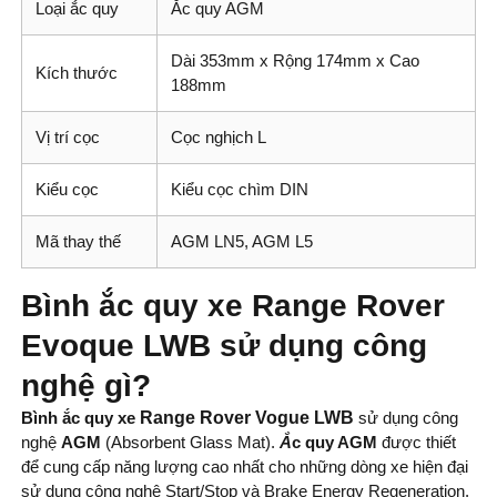
Loại ắc quy
Ắc quy AGM
Dài 353mm x Rộng 174mm x Cao
Kích thước
188mm
Vị trí cọc
Cọc nghịch L
Kiểu cọc
Kiểu cọc chìm DIN
Mã thay thế
AGM LN5, AGM L5
Bình ắc quy xe Range Rover
Evoque LWB sử dụng công
nghệ gì?
Bình ắc quy xe
Range Rover Vogue LWB
sử dụng công
nghệ
AGM
(Absorbent Glass Mat).
Ắ
c quy AGM
được thiết
để cung cấp năng lượng cao nhất cho những dòng xe hiện đại
sử dụng công nghệ Start/Stop và Brake Energy Regeneration.