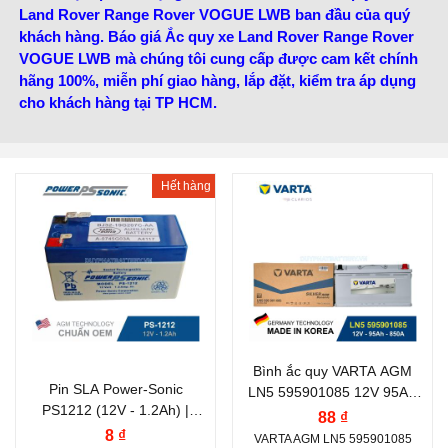
Land Rover Range Rover VOGUE LWB ban đầu của quý
khách hàng. Báo giá Ắc quy xe Land Rover Range Rover
VOGUE LWB mà chúng tôi cung cấp được cam kết chính
hãng 100%, miễn phí giao hàng, lắp đặt, kiểm tra áp dụng
cho khách hàng tại TP HCM.
Hết hàng
Thương hiệu ắc quy:
VARTA
Điện thế (V):
12 V
Dung lượng (Ah):
95 Ah
Dòng khởi động CCA
(A):
Bình ắc quy VARTA AGM
850 A
Pin SLA Power-Sonic
LN5 595901085 12V 95AH
PS1212 (12V - 1.2Ah) |
CCA 850A
Công nghệ:
AGM
88 ₫
Bình ắc quy phụ xe LAND
8 ₫
VARTA AGM LN5 595901085
(Absorbent Glass Mat)