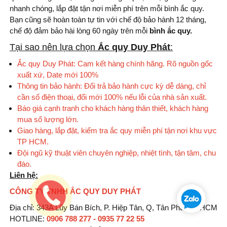
nhanh chóng, lắp đặt tận nơi miễn phí trên mỗi bình ắc quy.
Bạn cũng sẽ hoàn toàn tự tin với chế độ bảo hành 12 tháng,
chế độ đảm bảo hài lòng 60 ngày trên mỗi
bình
ắc quy.
Tại sao nên lựa chọn
Ắc quy Duy Phát
:
Ắc quy Duy Phát: Cam kết hàng chính hãng. Rõ nguồn gốc
xuất xứ, Date mới 100%
Thông tin bảo hành: Đổi trả bảo hành cực kỳ dễ dàng, chỉ
cần số điện thoại, đổi mới 100% nếu lỗi của nhà sản xuất.
Báo giá cạnh tranh cho khách hàng thân thiết, khách hàng
mua số lượng lớn.
Giao hàng, lắp đặt, kiểm tra ắc quy miễn phí tận nơi khu vực
TP HCM.
Đội ngũ kỹ thuật viên chuyên nghiệp, nhiệt tình, tận tâm, chu
đáo.
Liên hệ:
CÔNG TY TNHH ẮC QUY DUY PHÁT
Địa chỉ: 343A Lũy Bán Bích, P. Hiệp Tân, Q, Tân Phú, TP HCM
HOTLINE:
0906 788 277 - 0935 77 22 55