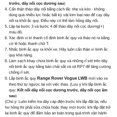
trước, dây nối cọc dương sau
)
Cẩn thận tháo dây nối bằng cách lắc nhẹ và kéo - không
dùng quá nhiều lực hoặc bất kỳ vật kim loại nào để cạy dây
nối ra khỏi ắc quy. Điều này có thể làm hỏng dây nối.
Lặp lại bước 3 và bước 4 để tháo dây nối cọc dương(+)
màu đỏ.
Xác định vị trí thanh cố định bình ắc quy và tháo nó ra bằng
cờ lê hoặc thanh chữ T.
Nhấc bình ắc quy ra khởi xe. Hãy luôn cẩn thận vì bình ắc
quy khá nặng.
Làm sạch khay chứa bình ắc quy và những rỉ sét trên dây
nối bình ắc quy bằng bàn chải sắt và xịt RP7 để tăng cường
chống rỉ sét.
Lắp bình ắc quy
Range Rover Vogue LWB
mới vào xe
theo thứ tự ngược lại với việc tháo. (Lưu ý khi lắp bình ắc
quy:
Kết nối dây nối cọc dương trước, dây nối cọc âm
sau
)
(Chú ý: Luôn kiểm tra dây cáp điện trước khi lắp đặt lại, nếu
hư hỏng thì phải sửa chữa hoặc thay mới trước khi lắp đặt trở
lại bình ắc quy để đảm bảo an toàn trong quá trình vận hành