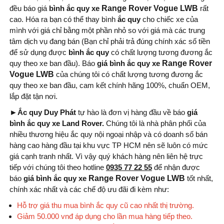
đều báo giá
bình ắc quy xe
Range Rover Vogue LWB
rất
cao. Hóa ra bạn có thể thay bình
ắc quy
cho chiếc xe của
mình với giá chỉ bằng một phần nhỏ so với giá mà các trung
tâm dịch vụ đang bán (Bạn chỉ phải trả đúng chính xác số tiền
để sử dụng được
bình ắc quy
có chất lượng tương đương ắc
quy theo xe ban đầu). Báo
giá bình ắc quy xe
Range Rover
Vogue LWB
của chúng tôi có chất lượng tương đương ắc
quy theo xe ban đầu, cam kết chính hãng 100%, chuẩn OEM,
lắp đặt tận nơi.
►
Ắc quy Duy Phát
tự hào là đơn vị hàng đầu về báo
giá
bình ắc quy xe Land Rover.
Chúng tôi là nhà phân phối của
nhiều thương hiệu ắc quy nội ngoại nhập và có doanh số bán
hàng cao hàng đầu tại khu vực TP HCM nên sẽ luôn có mức
giá cạnh tranh nhất. Vì vậy quý khách hàng nên liên hệ trực
tiếp với chúng tôi theo hotline
0935 77 22 55
để nhận được
báo
giá bình ắc quy xe
Range Rover Vogue LWB
tốt nhất,
chính xác nhất và các chế độ ưu đãi đi kèm như:
Hỗ trợ giá thu mua bình ắc quy cũ cao nhất thị trường.
Giảm 50.000 vnđ áp dụng cho lần mua hàng tiếp theo.