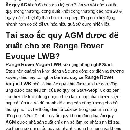
Ắc quy AGM
có độ bền chu kỳ gấp 3 lần so với các loại ắc
quy thông thường, công suất khởi động thường cao hơn 20%
ngay cả ở nhiệt độ thấp hơn, cho phép động cơ khởi động
nhanh hơn do đó tối ưu hóa hiệu quả sử dụng nhiên liệu.
Tại sao ắc quy AGM được đề
xuất cho xe Range Rover
Evoque LWB?
Range Rover Vogue LWB
sử dụng
công nghệ Start-
Stop
nên quá trình khởi động và dừng động cơ diễn ra thường
xuyên, điều này có nghĩa
bình ắc quy xe
Range Rover
Vogue LWB
phải là loại ắc quy chịu được áp lực cao, đáp
ứng được các tiêu chí của ắc quy xe
Start-Stop
: Có độ bền
cao hơn để khởi động được nhiều lần, chấp nhận được việc
nạp xả liên tục và đủ mạnh để cung cấp năng lượng cho hệ
thống phụ trợ, hệ thống điện tử của xe trong quá trình dừng
động cơ. Nếu cố tình thay ắc quy không đúng loại
ắc quy
AGM
được nhà sản xuất chỉ định
sẽ làm xe phát sinh lỗi sau
vài tháng sử dụng, ắc quy sẽ nhanh chóng hư hỏng và không