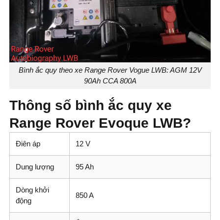
Bình ắc quy theo xe Range Rover Vogue LWB: AGM 12V
90Ah CCA 800A
Thông số bình ắc quy xe
Range Rover Evoque LWB?
Điên áp
12 V
Dung lượng
95 Ah
Dòng khởi
850 A
động