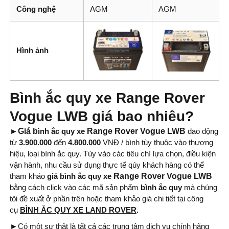
Công nghệ
AGM
AGM
Hình ảnh
Bình ắc quy xe Range Rover
Vogue LWB giá bao nhiêu?
►Giá b
ình ắc quy xe
Range Rover Vogue LWB
dao động
từ
3.900.000
đến
4.800.000
VNĐ / bình tùy thuộc vào thương
hiệu, loại bình ắc quy. Tùy vào các tiêu chí lựa chọn, điều kiện
vận hành, nhu cầu sử dụng thực tế qúy khách hàng có thể
tham khảo
giá bình ắc quy xe
Range Rover Vogue LWB
bằng cách click vào các mã sản phẩm
bình ắc quy
mà chúng
tôi đề xuất ở phần trên hoặc tham khảo giá chi tiết tại công
cụ
BÌNH ẮC QUY XE LAND ROVER
.
►
Có một sự thật là tất cả các trung tâm dịch vụ chính hãng