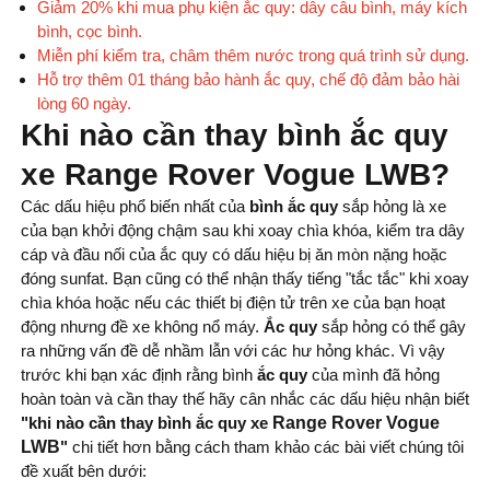
Giảm 20% khi mua phụ kiện ắc quy: dây câu bình, máy kích
bình, cọc bình.
Miễn phí kiểm tra, châm thêm nước trong quá trình sử dụng.
Hỗ trợ thêm 01 tháng bảo hành ắc quy, chế độ đảm bảo hài
lòng 60 ngày.
Khi nào cần thay bình ắc quy
xe Range Rover Vogue LWB?
Các dấu hiệu phổ biến nhất của
bình ắc quy
sắp hỏng là xe
của bạn khởi động chậm sau khi xoay chìa khóa, kiểm tra dây
cáp và đầu nối của ắc quy có dấu hiệu bị ăn mòn nặng hoặc
đóng sunfat. Bạn cũng có thể nhận thấy tiếng "tắc tắc" khi xoay
chìa khóa hoặc nếu các thiết bị điện tử trên xe của bạn hoạt
động nhưng đề xe không nổ máy.
Ắc quy
sắp hỏng có thể gây
ra những vấn đề dễ nhầm lẫn với các hư hỏng khác. Vì vậy
trước khi bạn xác định rằng bình
ắc quy
của mình đã hỏng
hoàn toàn và cần thay thế hãy cân nhắc các dấu hiệu nhận biết
"khi nào cần thay bình ắc quy xe
Range Rover Vogue
LWB
"
chi tiết hơn bằng cách tham khảo các bài viết chúng tôi
đề xuất bên dưới: