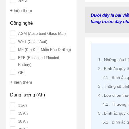
365 A
+ hiện thêm
Dưới đây là bài vi
hàng trước đây nhằ
Công nghệ
AGM (Absorbent Glass Mat)
WET (Châm Axit)
MF (Kín Khí, Miễn Bảo Dưỡng)
EFB (Enhanced Flooded
1
Những câu hỏ
Battery)
2
Bình ắc quy 
GEL
2.1
Bình ắc q
+ hiện thêm
3
Thông số bìn
Dung lượng (Ah)
4
Lựa chọn thươ
4.1
Thương hi
33Ah
5
Bình ắc quy x
35 Ah
38 Ah
5.1
Bình ắc 