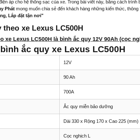
iện áp cho hệ thống sạc của xe. Trong bài viết này, bằng cách trình
uy Phát
mong muốn chia sẻ đến khách hàng những kiến thức, thông t
g, Lắp đặt tận nơi
"
y theo xe Lexus LC500H
eo xe Lexus LC500H là bình ắc quy 12V 90Ah (cọc ng
 bình ắc quy xe Lexus LC500H
12V
90 Ah
700A
Ắc quy miễn bảo dưỡng
Dài 330 x Rộng 170 x Cao 225 (mm)
Cọc nghịch L