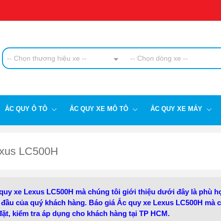
-- Chọn thương hiệu xe --
-- Chọn dòng xe --
ẮC QUY Ô TÔ
ẮC QUY XE MÔ TÔ
ẮC QUY XE MÁY
exus LC500H
uy xe Lexus LC500H mà chúng tôi giới thiệu dưới đây là phù h
đầu của quý khách hàng. Báo giá Ắc quy xe Lexus LC500H mà c
 đặt, kiểm tra áp dụng cho khách hàng tại TP HCM.