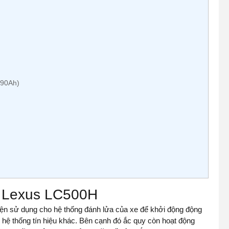
-90Ah)
e Lexus LC500H
điện sử dụng cho hệ thống đánh lửa của xe để khởi động động
c hệ thống tín hiệu khác. Bên cạnh đó ắc quy còn hoạt động