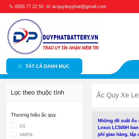
0935 77 22 55
acquyduyphat@gmail.com
TẤT CẢ DANH MỤC
Lọc theo thuộc tính
Ắc Quy Xe L
Thương hiệu ắc quy
Những đề xuất Ắc q
GS
Lexus LC500H ban 
phí giao hàng, lắp
VARTA