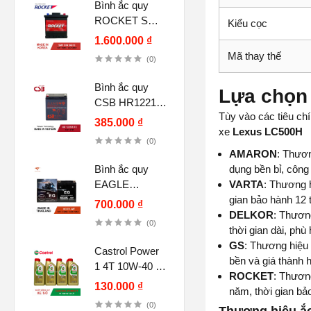
Bình ắc quy
ROCKET SMF
Kiểu cọc
DIN 54018 12V
1.600.000 ₫
40Ah
Mã thay thế
(0)
Bình ắc quy
Lựa chọn 
CSB HR1221W
Tùy vào các tiêu ch
F2, 12V 5Ah
385.000 ₫
xe
Lexus LC500H
(12V-21W)
(0)
AMARON
: Thươn
Bình ắc quy
dụng bền bỉ, công
EAGLE
VARTA
: Thương 
HCX7L-MF
gian bảo hành 12 
700.000 ₫
12V-7.5Ah CCA
DELKOR
: Thươn
(0)
120A chính
thời gian dài, phù
hãng
GS
: Thương hiệu 
Castrol Power
bền và giá thành 
1 4T 10W-40 (1
ROCKET
: Thương
lít) cho xe số,
130.000 ₫
năm, thời gian bả
tay côn
(0)