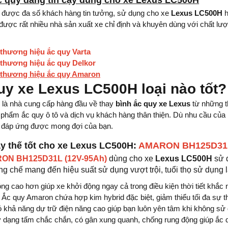
 quy đáng tin cậy dùng cho xe Lexus LC500H
 được đa số khách hàng tin tưởng, sử dụng cho xe
Lexus LC500H
h
được rất nhiều nhà sản xuất xe chỉ định và khuyên dùng với chất lư
ề
thương hiệu ắc quy Varta
ề
thương hiệu ắc quy Delkor
ề
thương hiệu ắc quy Amaron
uy xe Lexus LC500H loại nào tốt?
t
là nhà cung cấp hàng đầu về thay
bình ắc quy xe Lexus
từ những t
phẩm ắc quy ô tô và dịch vụ khách hàng thân thiện. Dù nhu cầu của bạ
ẽ đáp ứng được mong đợi của bạn.
ay thế tốt cho xe Lexus LC500H:
AMARON BH125D31L
ON BH125D31L (12V-95Ah)
dùng cho xe
Lexus LC500H
sử 
 chế mang đến hiệu suất sử dụng vượt trội, tuổi thọ sử dụng l
ng cao hơn giúp xe khởi động ngay cả trong điều kiện thời tiết khắc n
Ắc quy Amaron chứa hợp kim hybrid đặc biệt, giảm thiểu tối đa sự thấ
khả năng dự trữ điện năng cao giúp bạn luôn yên tâm khi không sử d
y dạng tấm chắc chắn, có gân xung quanh, chống rung động giúp ắc quy