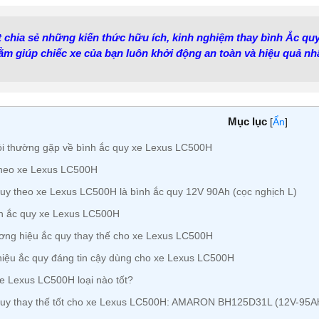
ết chia sẻ những kiến thức hữu ích, kinh nghiệm thay bình Ắc q
m giúp chiếc xe của bạn luôn khởi động an toàn và hiệu quả nhấ
Mục lục
[
Ẩn
]
i thường gặp về bình ắc quy xe Lexus LC500H
theo xe Lexus LC500H
uy theo xe Lexus LC500H là bình ắc quy 12V 90Ah (cọc nghịch L)
h ắc quy xe Lexus LC500H
ng hiệu ắc quy thay thế cho xe Lexus LC500H
ệu ắc quy đáng tin cậy dùng cho xe Lexus LC500H
e Lexus LC500H loại nào tốt?
quy thay thế tốt cho xe Lexus LC500H: AMARON BH125D31L (12V-95A