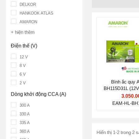
DELKOR
HANKOOK ATLAS
AMARON
Thương hiệu ắ
+ hiện thêm
AMARON
Điện thế (V):
1
Điện thế (V)
12 V
Dung lượng (A
8 V
Dòng khởi độn
6 V
750 A
Bình ắc qu
2 V
BH115D31L (12
Công nghệ:
MF
Dòng khởi động CCA (A)
750
3.050.0
Miễn Bảo Dưỡ
EAM-HL-BH
300 A
Vị trí cọc:
Cọc 
330 A
Kiểu cọc:
Cọc 
335 A
360 A
Hiển thị 1-2 trong 2