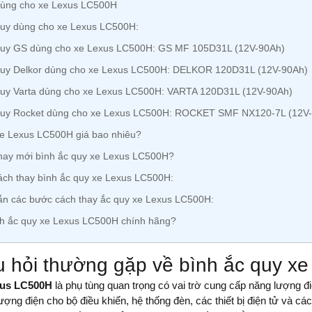
dùng cho xe Lexus LC500H
quy dùng cho xe Lexus LC500H:
quy GS dùng cho xe Lexus LC500H: GS MF 105D31L (12V-90Ah)
quy Delkor dùng cho xe Lexus LC500H: DELKOR 120D31L (12V-90Ah)
quy Varta dùng cho xe Lexus LC500H: VARTA 120D31L (12V-90Ah)
quy Rocket dùng cho xe Lexus LC500H: ROCKET SMF NX120-7L (12V
xe Lexus LC500H giá bao nhiêu?
hay mới bình ắc quy xe Lexus LC500H?
ch thay bình ắc quy xe Lexus LC500H:
n các bước cách thay ắc quy xe Lexus LC500H:
h ắc quy xe Lexus LC500H chính hãng?
 hỏi thường gặp về bình ắc quy x
xus LC500H
là phụ tùng quan trọng có vai trờ cung cấp năng lượng 
ợng điện cho bộ điều khiển, hệ thống đèn, các thiết bị điện tử và cá