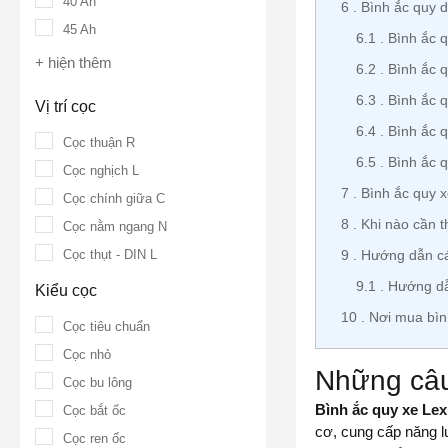
40 Ah
6
Bình ắc quy 
45 Ah
6.1
Bình ắc 
+ hiện thêm
6.2
Bình ắc 
6.3
Bình ắc 
Vị trí cọc
6.4
Bình ắc 
Cọc thuận R
6.5
Bình ắc 
Cọc nghịch L
7
Bình ắc quy 
Cọc chính giữa C
8
Khi nào cần t
Cọc nằm ngang N
Cọc thụt - DIN L
9
Hướng dẫn cá
9.1
Hướng dẫ
Kiểu cọc
10
Nơi mua bìn
Cọc tiêu chuẩn
Cọc nhỏ
Những câu
Cọc bu lông
Bình ắc quy xe Le
Cọc bắt ốc
cơ,
cung cấp năng lư
Cọc ren ốc