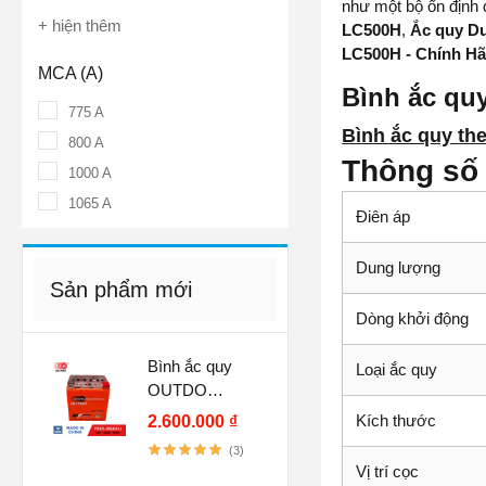
như một bộ ổn định đ
+ hiện thêm
LC500H
,
Ắc quy D
LC500H - Chính Hãn
MCA (A)
Bình ắc qu
775 A
Bình ắc quy th
800 A
Thông số
1000 A
1065 A
Điên áp
Dung lượng
Sản phẩm mới
Dòng khởi động
Bình ắc quy
Loại ắc quy
OUTDO
YB32L-BS GEL
Kích thước
2.600.000 ₫
(12V-32AH)
(3)
Vị trí cọc