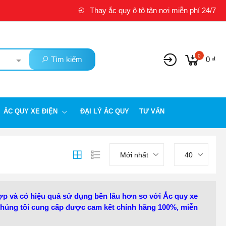
Thay ắc quy ô tô tận nơi miễn phí 24/7
0
Tìm kiếm
0 ₫
ẮC QUY XE ĐIỆN
ĐẠI LÝ ẮC QUY
TƯ VẤN
Mới nhất
40
ợp và có hiệu quả sử dụng bền lâu hơn so với Ắc quy xe
húng tôi cung cấp được cam kết chính hãng 100%, miễn