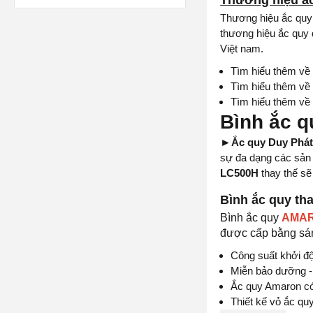
Thương hiệu ắc
Thương hiệu ắc quy
thương hiệu ắc quy 
Việt nam.
Tìm hiểu thêm v
Tìm hiểu thêm v
Tìm hiểu thêm v
Bình ắc q
►
Ắc quy Duy Phá
sự đa dạng các sản 
LC500H
thay thế s
Bình ắc quy th
Bình ắc quy
AMAR
được cấp bằng sáng
Công suất khởi độ
Miễn bảo dưỡng - 
Ắc quy Amaron có 
Thiết kế vỏ ắc qu