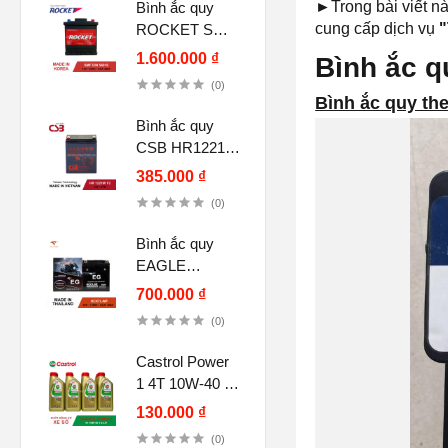
►
Trong bài viết n
Bình ắc quy
cung cấp dịch vụ
"
ROCKET SMF
DIN 54018 12V
1.600.000 ₫
Bình ắc q
40Ah
(0)
Bình ắc quy th
Bình ắc quy
CSB HR1221W
F2, 12V 5Ah
385.000 ₫
(12V-21W)
(0)
Bình ắc quy
EAGLE
HCX7L-MF
700.000 ₫
12V-7.5Ah CCA
(0)
120A chính
hãng
Castrol Power
1 4T 10W-40 (1
lít) cho xe số,
130.000 ₫
tay côn
(0)