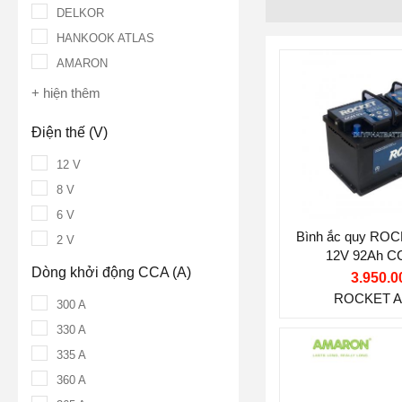
DELKOR
HANKOOK ATLAS
AMARON
Thương hiệu ắ
+ hiện thêm
ROCKET
Điện thế (V):
1
Điện thế (V)
12 V
Dung lượng (A
8 V
Dòng khởi độn
6 V
900 A
Bình ắc quy RO
2 V
12V 92Ah
Công nghệ:
A
Dòng khởi động CCA (A)
3.950.0
(Absorbent Gl
ROCKET A
300 A
Vị trí cọc:
Cọc 
330 A
Kiểu cọc:
DIN 
Thương hiệu ắ
335 A
Nước sản xuấ
360 A
AMARON