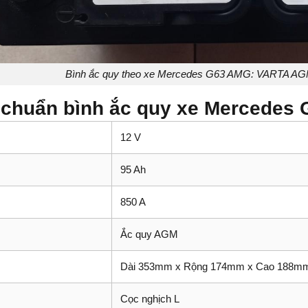
Bình ắc quy theo xe Mercedes G63 AMG: VARTA A
 chuẩn bình ắc quy xe Mercedes
12 V
95 Ah
850 A
Ắc quy AGM
Dài 353mm x Rộng 174mm x Cao 188m
Cọc nghịch L