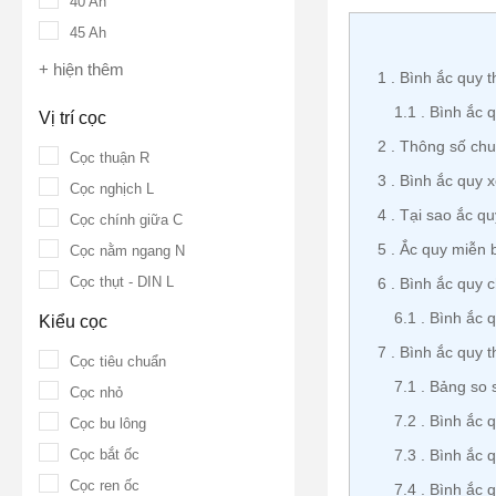
40 Ah
45 Ah
+ hiện thêm
1
Bình ắc quy t
1.1
Bình ắc 
Vị trí cọc
2
Thông số chu
Cọc thuận R
3
Bình ắc quy 
Cọc nghịch L
4
Tại sao ắc q
Cọc chính giữa C
5
Ắc quy miễn 
Cọc nằm ngang N
Cọc thụt - DIN L
6
Bình ắc quy 
6.1
Bình ắc 
Kiểu cọc
7
Bình ắc quy t
Cọc tiêu chuẩn
7.1
Bảng so s
Cọc nhỏ
7.2
Bình ắc 
Cọc bu lông
7.3
Bình ắc 
Cọc bắt ốc
Cọc ren ốc
7.4
Bình ắc 