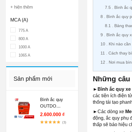
+ hiện thêm
7.5
Bình ắc q
8
Bình ắc quy p
MCA (A)
8.1
Bảng tha
775 A
9
Bình ắc quy 
800 A
10
Khi nào cần
1000 A
11
Cách thay b
1065 A
12
Nơi mua bìn
Những câu 
Sản phẩm mới
►Bình ắc quy xe
các tiện ích điện 
Bình ắc quy
thống tái tạo phan
OUTDO
►
Các dòng xe
Me
YB32L-BS GEL
2.600.000 ₫
động, ắc quy phụ đ
(12V-32AH)
(3)
thấp sẽ báo hiệu 