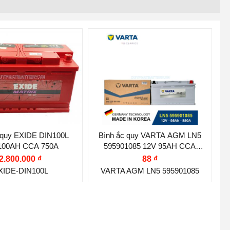
g hiệu ắc quy:
EXIDE
Thương hiệu ắc quy:
VARTA
hế (V):
12 V
Điện thế (V):
12 V
lượng (Ah):
100 Ah
Dung lượng (Ah):
95 Ah
khởi động CCA (A):
Dòng khởi động CCA (A):
850 A
nghệ:
MF (Kín Khí,
 quy EXIDE DIN100L
Bình ắc quy VARTA AGM LN5
100AH CCA 750A
595901085 12V 95AH CCA
Công nghệ:
AGM
 Bảo Dưỡng)
850A
2.800.000 ₫
88 ₫
(Absorbent Glass Mat)
 cọc:
Cọc nghịch L
XIDE-DIN100L
VARTA AGM LN5 595901085
Vị trí cọc:
Cọc nghịch L
cọc:
Cọc tiêu chuẩn
Kiểu cọc:
Cọc tiêu chuẩn