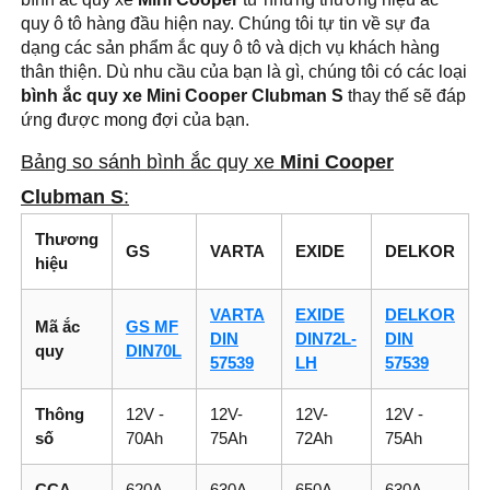
quy ô tô hàng đầu hiện nay. Chúng tôi tự tin về sự đa
dạng các sản phẩm ắc quy ô tô và dịch vụ khách hàng
thân thiện. Dù nhu cầu của bạn là gì, chúng tôi có các loại
bình ắc quy xe Mini Cooper Clubman S
thay thế sẽ đáp
ứng được mong đợi của bạn.
Bảng so sánh bình ắc quy xe
Mini Cooper
Clubman S
:
Thương
GS
VARTA
EXIDE
DELKOR
hiệu
VARTA
EXIDE
DELKOR
Mã ắc
GS MF
DIN
DIN72L-
DIN
quy
DIN70L
57539
LH
57539
Thông
12V -
12V-
12V-
12V -
số
70Ah
75Ah
72Ah
75Ah
CCA
620A
630A
650A
630A