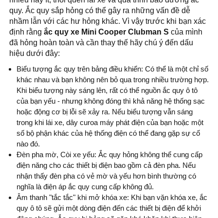
quy
. Ắc quy sắp hỏng có thể gây ra những vấn đề dễ
nhầm lẫn với các hư hỏng khác. Vì vậy trước khi bạn xác
định rằng
ắc quy xe Mini Cooper Clubman S
của mình
đã hỏng hoàn toàn và cần thay thế hãy chú ý đến dấu
hiệu dưới đây:
Biểu tượng ắc quy trên bảng điều khiển: Có thể là một chỉ số
khác nhau và bạn không nên bỏ qua trong nhiều trường hợp.
Khi biểu tượng này sáng lên, rất có thể nguồn ắc quy ô tô
của bạn yếu - nhưng không đóng thì khả năng hệ thống sạc
hoặc động cơ bị lỗi sẽ xảy ra. Nếu biểu tượng vẫn sáng
trong khi lái xe, dây curoa máy phát điện của bạn hoặc một
số bộ phận khác của hệ thống điện có thể đang gặp sự cố
nào đó.
Đèn pha mờ, Còi xe yếu: Ắc quy hỏng không thể cung cấp
điện năng cho các thiết bị điện bao gồm cả đèn pha. Nếu
nhận thấy đèn pha có vẻ mờ và yếu hơn bình thường có
nghĩa là điện áp ắc quy cung cấp không đủ.
Âm thanh "tắc tắc" khi mở khóa xe: Khi bạn vặn khóa xe, ắc
quy ô tô sẽ gửi một dòng điện đến các thiết bị điện để khởi