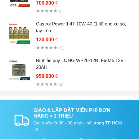
700.000 ₫
(0)
Castrol Power 1 4T 10W-40 (1 lít) cho xe số,
tay côn
130.000 ₫
(0)
Bình ắc quy LONG WP20-12N, F6-M5 12V
20AH
950.000 ₫
(0)
GIAO & LẮP ĐẶT MIỄN PHÍ ĐƠN
HÀNG > 1 TRIỆU
Gọi trước từ 30 - 60 phút - nội trong TP HCM
cũ