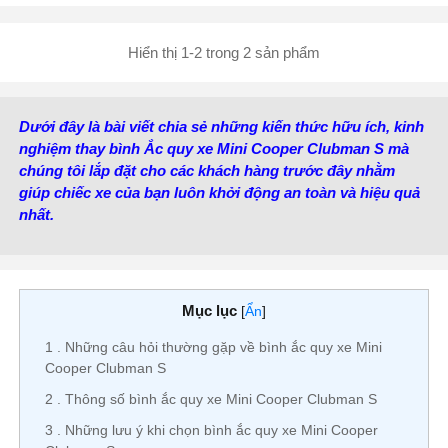
Kiểu cọc:
Cọc tiêu
Lan
chuẩn
Hiển thị 1-2 trong 2 sản phẩm
Dưới đây là bài viết chia sẻ những kiến thức hữu ích, kinh
nghiệm thay bình Ắc quy xe Mini Cooper Clubman S mà
chúng tôi lắp đặt cho các khách hàng trước đây nhằm
giúp chiếc xe của bạn luôn khởi động an toàn và hiệu quả
nhất.
Mục lục
[
Ẩn
]
1
Những câu hỏi thường gặp về bình ắc quy xe Mini
Cooper Clubman S
2
Thông số bình ắc quy xe Mini Cooper Clubman S
3
Những lưu ý khi chọn bình ắc quy xe Mini Cooper