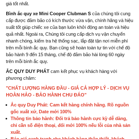
giá tốt nhất.
Bình ắc quy xe Mini Cooper Clubman S
của chúng tôi cung
cấp được đảm bảo có kích thước vừa vặn, chính hãng và hiệu
suất tốt giúp chiếc xe của bạn luôn khởi động an toàn và hiệu
quả nhất. Ngoài ra, Chúng tôi cung cấp dịch vụ vận chuyển
nhanh chóng, kiểm tra hệ thống sạc, lắp đặt tận nơi miễn phí
trên mỗi bình ắc quy. Bạn cũng sẽ hoàn toàn tự tin với chế độ
bảo hành 9 đến 15 tháng, chế độ đảm bảo hài lòng 60 ngày
trên mỗi bình ắc quy.
ẮC QUY DUY PHÁT
cam kết phục vụ khách hàng với
phương châm:
"CHẤT LƯỢNG HÀNG ĐẦU - GIÁ CẢ HỢP LÝ - DỊCH VỤ
HOÀN HẢO - BẢO HÀNH CHU ĐÁO"
Ắc quy Duy Phát: Cam kết hàng chính hãng. Rõ nguồn
gốc xuất xứ, Date mới 100%
Thông tin bảo hành: Đổi trả bảo hành cực kỳ dễ dàng,
chỉ cần số điện thoại, đổi mới 100% nếu lỗi của nhà sản
xuất.
Báo giá cạnh tranh cho khách hàng thân thiết, khách