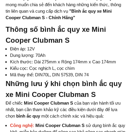
mong muốn chia sẻ đến khách hàng những kiến thức, thông
tin liên quan và cung cấp dịch vụ
"Bình ắc quy xe Mini
Cooper Clubman S - Chính Hãng
"
Thông số bình ắc quy xe Mini
Cooper Clubman S
Điện áp: 12V
Dung lượng: 70Ah
Kích thước: Dài 275mm x Rộng 174mm x Cao 174mm
Kiểu cọc: Cọc nghịch L, cọc chìm
Mã thay thế: DIN70L, DIN 57539, DIN 74
Những lưu ý khi chọn bình ắc quy
xe Mini Cooper Clubman S
Để chiếc
Mini Cooper Clubman S
của bạn vận hành tối ưu
nhất, bạn cần tham khảo kỹ các điều kiện dưới đây để lựa
chọn
bình ắc quy
một cách chính xác và hiệu quả:
Công nghệ:
Mini Cooper Clubman S
sử dụng bình ắc quy
khô, miễn bảo dưỡng để nâng cao khả năng sạc nhanh giúp