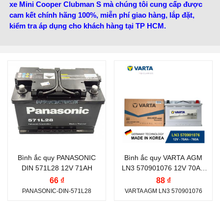
xe Mini Cooper Clubman S mà chúng tôi cung cấp được
cam kết chính hãng 100%, miễn phí giao hàng, lắp đặt,
kiểm tra áp dụng cho khách hàng tại TP HCM.
Thương hiệu ắc quy:
Thương hiệu ắc quy:
PANASONIC
VARTA
Điện thế (V):
12 V
Điện thế (V):
12 V
Dung lượng (Ah):
71 Ah
Dung lượng (Ah):
70 Ah
Công nghệ:
MF (Kín
Dòng khởi động CCA
(A):
Khí, Miễn Bảo Dưỡng)
Bình ắc quy PANASONIC
Bình ắc quy VARTA AGM
760 A
DIN 571L28 12V 71AH
LN3 570901076 12V 70AH
Vị trí cọc:
Cọc nghịch L
CCA 760A
Công nghệ:
AGM
66 ₫
88 ₫
Kiểu cọc:
DIN L - Cọc
PANASONIC-DIN-571L28
VARTA AGM LN3 570901076
(Absorbent Glass Mat)
Chìm
Vị trí cọc:
Cọc nghịch L
Nước sản xuất:
Thái