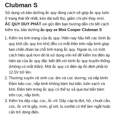
Clubman S
Sử dụng và bảo dưỡng ắc quy đúng cách sẽ giúp ắc quy luôn
ở trạng thái tốt nhất, kéo dài tuổi thọ, giảm chi phí thay mới.
ẮC QUY DUY PHÁT
xin gửi đến bạn hướng dẫn chi tiết cách
kiểm tra, bảo dưỡng
ắc quy xe Mini Cooper Clubman S
Kiểm tra tình trạng của ắc quy: Hiện nay hầu hết các bình ắc
quy khô (ắc quy kín khí) đều có mắt thần trên nắp bình giúp
bạn chẩn đoán tại chỗ tình trạng ắc quy. Ngoài ra, có một
cách hiệu quả hơn đó là sử dụng vôn kế để kiểm tra điện áp
hiện tại của ắc quy đặc biệt đối với bình ắc quy truyền thống
(không có mắt thần). Một ắc quy có điện áp ổn định phải từ
12.5V trở lên.
Thường xuyên vệ sinh cọc âm và cọc dương, và nắp bình:
Đảm bảo cọc, nắp bình không bám bụi bẩn, luôn sạch và
khô. Điện bên trong ắc quy có thể tự xả qua bụi bẩn bám
trên cọc, nắp bình.
Kiểm tra dây cáp, cọc, ốc vít: Dây cáp bị đứt, hở, chuột cắn,
cọc, ốc vít bị gãy, mòn, gỉ sét, tụ sunfat có thể làm ngắt hoặc
cản trở dòng điện.