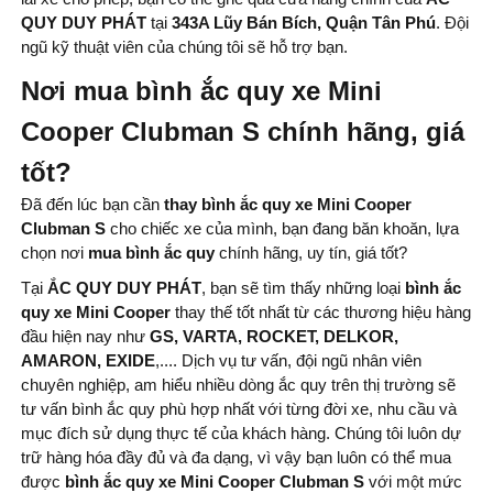
QUY DUY PHÁT
tại
343A Lũy Bán Bích, Quận Tân Phú
. Đội
ngũ kỹ thuật viên của chúng tôi sẽ hỗ trợ bạn.
Nơi mua bình ắc quy xe Mini
Cooper Clubman S chính hãng, giá
tốt?
Đã đến lúc bạn cần
thay bình
ắc quy xe Mini Cooper
Clubman S
cho chiếc xe của mình, bạn đang băn khoăn, lựa
chọn nơi
mua bình
ắc quy
chính hãng, uy tín, giá tốt?
Tại
ẮC QUY DUY PHÁT
, bạn sẽ tìm thấy những loại
bình ắc
quy xe Mini Cooper
thay thế tốt nhất từ ​​các thương hiệu hàng
đầu hiện nay như
GS, VARTA, ROCKET, DELKOR,
AMARON, EXIDE
,.... Dịch vụ tư vấn, đội ngũ nhân viên
chuyên nghiệp, am hiểu nhiều dòng ắc quy trên thị trường sẽ
tư vấn bình ắc quy phù hợp nhất với từng đời xe, nhu cầu và
mục đích sử dụng thực tế của khách hàng. Chúng tôi luôn dự
trữ hàng hóa đầy đủ và đa dạng, vì vậy bạn luôn có thể mua
được
bình ắc quy xe Mini Cooper Clubman S
với một mức