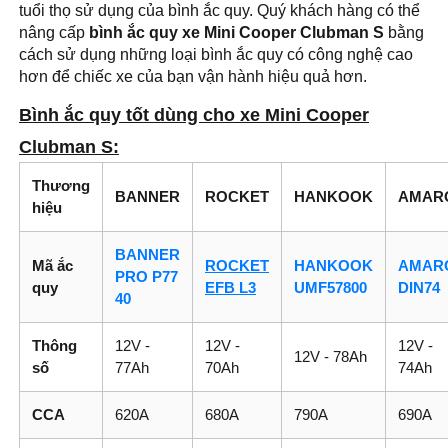
tuổi thọ sử dụng của bình ắc quy. Quý khách hàng có thể
nâng cấp
bình ắc quy xe Mini Cooper Clubman S
bằng
cách sử dụng những loại bình ắc quy có công nghệ cao
hơn để chiếc xe của bạn vận hành hiệu quả hơn.
Bình ắc quy tốt dùng cho xe Mini Cooper
Clubman S:
Thương
BANNER
ROCKET
HANKOOK
AMAR
hiệu
BANNER
Mã ắc
ROCKET
HANKOOK
AMAR
PRO P77
quy
EFB L3
UMF57800
DIN74
40
Thông
12V -
12V -
12V -
12V - 78Ah
số
77Ah
70Ah
74Ah
CCA
620A
680A
790A
690A