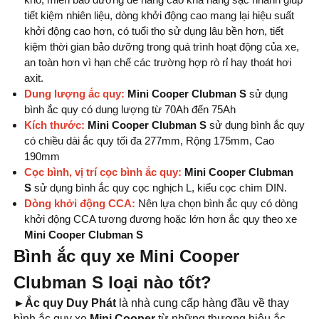
tiết kiệm nhiên liệu, dòng khởi động cao mang lại hiệu suất
khởi động cao hơn, có tuổi thọ sử dụng lâu bền hơn, tiết
kiệm thời gian bảo dưỡng trong quá trình hoạt động của xe,
an toàn hơn vì hạn chế các trường hợp rò rỉ hay thoát hơi
axit.
Dung lượng ắc quy:
Mini Cooper Clubman S
sử dụng
bình ắc quy có dung lượng từ 70Ah đến 75Ah
Kích thước:
Mini Cooper Clubman S
sử dụng bình ắc quy
có chiều dài ắc quy tối đa 277mm, Rộng 175mm, Cao
190mm
Cọc bình, vị trí cọc bình ắc quy:
Mini Cooper Clubman
S
sử dụng bình ắc quy cọc nghịch L, kiểu cọc chìm DIN.
Dòng khởi động CCA:
Nên lựa chọn bình ắc quy có dòng
khởi động CCA tương đương hoặc lớn hơn ắc quy theo xe
Mini Cooper Clubman S
Bình ắc quy xe Mini Cooper
Clubman S loại nào tốt?
►Ắc quy Duy Phát
là nhà cung cấp hàng đầu về thay
bình ắc quy xe
Mini Cooper
từ những thương hiệu ắc