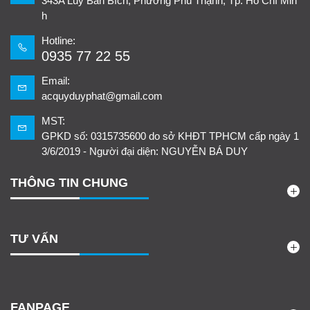
343A Lũy Bán Bích, Phường Phú Thạnh, Tp. Hồ Chí Min
h
Hotline:
0935 77 22 55
Email:
acquyduyphat@gmail.com
MST:
GPKD số: 0315735600 do sở KHĐT TPHCM cấp ngày 1
3/6/2019 - Người đại diện: NGUYỄN BÁ DUY
THÔNG TIN CHUNG
TƯ VẤN
FANPAGE