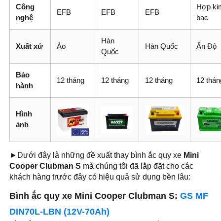
Công
Hợp ki
EFB
EFB
EFB
nghệ
bạc
Hàn
Xuất xứ
Áo
Hàn Quốc
Ấn Độ
Quốc
Bảo
12 tháng
12 tháng
12 tháng
12 thán
hành
Hình
ảnh
►Dưới đây là những đề xuất thay bình ắc quy xe
Mini
Cooper Clubman S
mà chúng tôi đã lắp đặt cho các
khách hàng trước đây có hiệu quả sử dụng bền lâu:
Bình ắc quy xe Mini Cooper Clubman S:
GS MF
DIN70L-LBN (12V-70Ah)