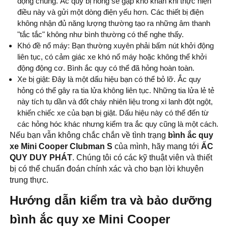
động chúng. Ắc quy bị hỏng sẽ gặp khó khăn khi thực hiện
điều này và gửi một dòng điện yếu hơn. Các thiết bị điện
không nhận đủ năng lượng thường tạo ra những âm thanh
"tắc tắc" không như bình thường có thể nghe thấy.
Khó đề nổ máy: Bạn thường xuyên phải bấm nút khởi động
liên tục, có cảm giác xe khó nổ máy hoặc không thể khởi
động động cơ. Bình ắc quy có thể đã hỏng hoàn toàn.
Xe bị giật: Đây là một dấu hiệu bạn có thể bỏ lỡ. Ắc quy
hỏng có thể gây ra tia lửa không liên tục. Những tia lửa lẻ tẻ
này tích tụ dần và đốt cháy nhiên liệu trong xi lanh đột ngột,
khiến chiếc xe của bạn bị giật. Dấu hiệu này có thể đến từ
các hỏng hóc khác nhưng kiểm tra ắc quy cũng là một cách.
Nếu bạn vẫn không chắc chắn về tình trạng
bình ắc quy
xe Mini Cooper Clubman S
của mình, hãy mang tới
ẤC
QUY DUY PHÁT
. Chúng tôi có các kỹ thuật viên và thiết
bị có thể chuẩn đoán chính xác và cho bạn lời khuyên
trung thực.
Hướng dẫn kiểm tra và bảo dưỡng
bình ắc quy xe Mini Cooper