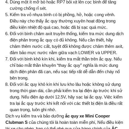
Dùng một ít mỡ bò hoặc RP7 bôi xịt lên cọc bình để tăng
cường chống rỉ sét.
Kiểm tra vỏ nhựa bình có bị phồng, hở, hoặc cong vênh.
Điều này cho thấy ắc quy thường xuyên hoạt động trong
điều kiện nhiệt độ quá cao, hoặc đã bị sạc quá mức.
Đối với bình châm axit truyền thống, kiểm tra mức dung dịch
điện phân trong ắc quy có đủ không. Nếu cần thiết, hãy
châm thêm nước cất, tuyệt đối không được châm thêm axit,
đảm bảo mực nước nằm giữa vạch LOWER và UPPER.
Đối với bình khô kín khí, kiểm tra mắt thần trên ắc quy. Nếu
chỉ báo mắt thần khuyên “thay ắc quy” nghĩa là mức dung
dịch điện phân đã cạn, nếu sạc tiếp rất dễ dẫn đến cháy nổ
bên trong.
Đối với ắc quy khô kín khí lưu kho lâu hoặc không sử dụng
trong thời gian dài, cần phải kiểm tra lại điện áp trước khi sử
dụng. Nếu điện áp dưới 12.5V, hãy sạc lại ắc quy. Việc kiểm
tra lại ắc quy trước khi kết nối với các thiết bị điện là điều rất
quan trọng, luôn ghi nhớ.
Dịch vụ kiểm tra và bảo dưỡng
ắc quy xe Mini Cooper
Clubman S
của chúng tôi là hoàn toàn miễn phí, Nếu điều kiện
lái xe cho phép, bạn có thể ghé qua cửa hàng chính của
ẮC