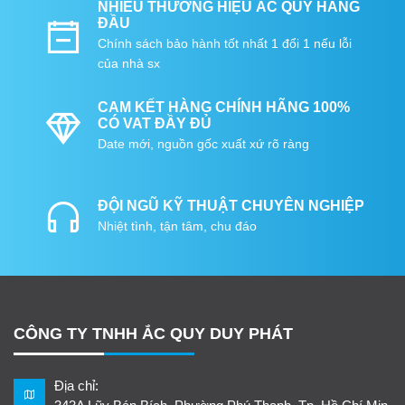
NHIỀU THƯƠNG HIỆU ẮC QUY HÀNG
ĐẦU
Chính sách bảo hành tốt nhất 1 đổi 1 nếu lỗi
của nhà sx
CAM KẾT HÀNG CHÍNH HÃNG 100%
CÓ VAT ĐẦY ĐỦ
Date mới, nguồn gốc xuất xứ rõ ràng
ĐỘI NGŨ KỸ THUẬT CHUYÊN NGHIỆP
Nhiệt tình, tận tâm, chu đáo
CÔNG TY TNHH ẮC QUY DUY PHÁT
Địa chỉ: