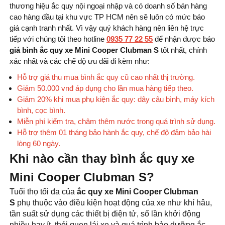
thương hiệu ắc quy nội ngoại nhập và có doanh số bán hàng
cao hàng đầu tại khu vực TP HCM nên sẽ luôn có mức báo
giá cạnh tranh nhất. Vì vậy quý khách hàng nên liên hệ trực
tiếp với chúng tôi theo hotline
0935 77 22 55
để nhận được báo
giá bình ắc quy xe Mini Cooper Clubman S
tốt nhất, chính
xác nhất và các chế độ ưu đãi đi kèm như:
Hỗ trợ giá thu mua bình ắc quy cũ cao nhất thị trường.
Giảm 50.000 vnđ áp dụng cho lần mua hàng tiếp theo.
Giảm 20% khi mua phụ kiện ắc quy: dây câu bình, máy kích
bình, cọc bình.
Miễn phí kiểm tra, châm thêm nước trong quá trình sử dụng.
Hỗ trợ thêm 01 tháng bảo hành ắc quy, chế độ đảm bảo hài
lòng 60 ngày.
Khi nào cần thay bình ắc quy xe
Mini Cooper Clubman S?
Tuổi thọ tối đa của
ắc quy xe Mini Cooper Clubman
S
phụ thuộc vào điều kiện hoạt động của xe như khí hâu,
tần suất sử dụng các thiết bị điện tử, số lần khởi động
nhiều hay ít, thói quen lái xe và quá trình bảo dưỡng ắc