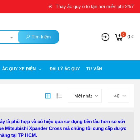
Thay ắc quy ô tô tận nơi miễn phí 24/7
0
Tìm kiếm
0 ₫
ẮC QUY XE ĐIỆN
ĐẠI LÝ ẮC QUY
TƯ VẤN
Mới nhất
40
ây là phù hợp và có hiệu quả sử dụng bền lâu hơn so với
 xe Mitsubishi Xpander Cross mà chúng tôi cung cấp được
 hàng tại TP HCM.