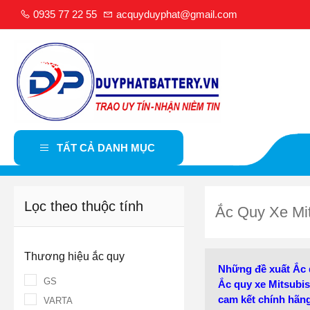
0935 77 22 55
acquyduyphat@gmail.com
TẤT CẢ DANH MỤC
Lọc theo thuộc tính
Ắc Quy Xe Mi
Thương hiệu ắc quy
Những đề xuất Ắc q
GS
Ắc quy xe Mitsubi
cam kết chính hãng
VARTA