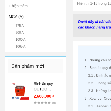
Hiển thị 1-15 trong 
+ hiện thêm
MCA (A)
Dưới đây là bài vi
775 A
các khách hàng trư
800 A
1000 A
1065 A
1
Những câu hỏi
Sản phẩm mới
2
Bình ắc quy t
2.1
Bình ắc q
2.2
Thông số 
Bình ắc quy
OUTDO
2.3
Những lưu
YB32L-BS GEL
2.600.000 ₫
3
Xpander Cross
(12V-32AH)
(0)
3.1
Xander Cr