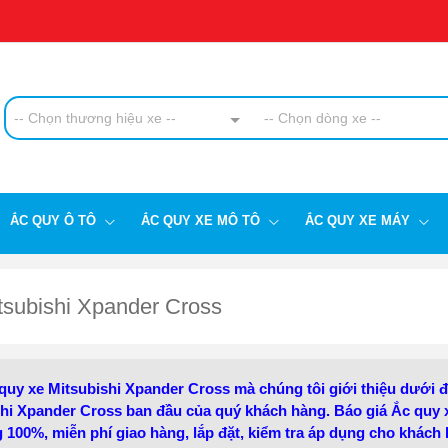
-- Chọn thương hiệu xe --
-- Chọn dòng xe --
ẮC QUY Ô TÔ
ẮC QUY XE MÔ TÔ
ẮC QUY XE MÁY
tsubishi Xpander Cross
uy xe Mitsubishi Xpander Cross mà chúng tôi giới thiệu dưới đ
shi Xpander Cross ban đầu của quý khách hàng. Báo giá Ắc quy
 100%, miễn phí giao hàng, lắp đặt, kiểm tra áp dụng cho khách