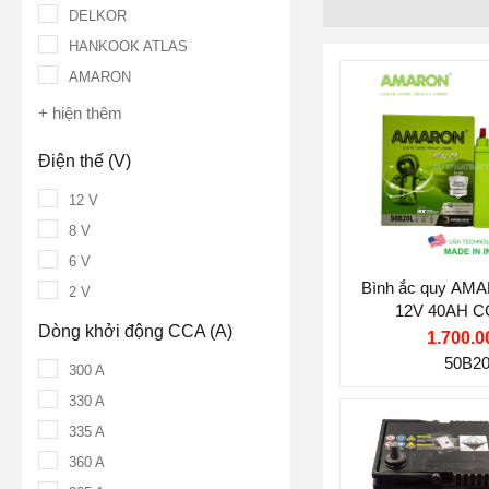
DELKOR
HANKOOK ATLAS
AMARON
+ hiện thêm
Điện thế (V)
12 V
8 V
6 V
Bình ắc quy AM
2 V
12V 40AH C
Dòng khởi động CCA (A)
1.700.0
50B2
300 A
330 A
Thương hiệu ắ
335 A
360 A
PANASONIC