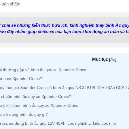
15 sản phẩm
ết chia sẻ những kiến thức hữu ích, kinh nghiệm thay bình Ắc qu
ớc đây nhằm giúp chiếc xe của bạn luôn khởi động an toàn và h
Mục lục
[
Ẩn
]
 thường gặp về bình ắc quy xe Xpander Cross
heo xe Xpander Cross?
uy theo xe Xpander Cross là bình ắc quy NS 34B19L 12V 33Ah CCA 2
chuẩn bình ắc quy xe Xpander Cross?
 ý khi chọn bình ắc quy xe Xpander Cross
 sử dụng bình ắc quy gì?
oss sử dụng bình ắc quy 12V 45Ah, cọc nghịch L, kiểu cọc nhỏ