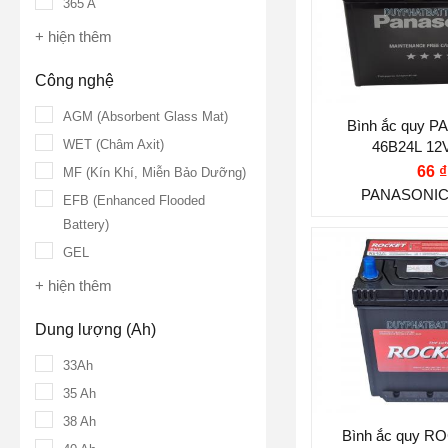
365 A
Điện thế (V):
1
+ hiện thêm
Dung lượng (A
Công nghệ
Công nghệ:
MF
Miễn Bảo Dưỡ
AGM (Absorbent Glass Mat)
Bình ắc quy 
WET (Châm Axit)
46B24L 12
Vị trí cọc:
Cọc 
66 ₫
MF (Kín Khí, Miễn Bảo Dưỡng)
Kiểu cọc:
Cọc 
PANASONIC
EFB (Enhanced Flooded
Battery)
GEL
Thương hiệu ắ
+ hiện thêm
ROCKET
Điện thế (V):
1
Dung lượng (Ah)
Dung lượng (A
33Ah
35 Ah
Dòng khởi độn
38 Ah
300 A
Bình ắc quy 