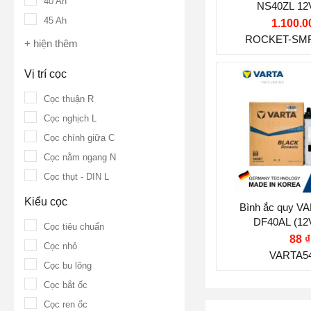
40 Ah
NS40ZL 12
Công nghệ:
MF
45 Ah
1.100.0
Miễn Bảo Dưỡ
ROCKET-SMF
+ hiện thêm
Vị trí cọc:
Cọc 
Vị trí cọc
Kiểu cọc:
Cọc 
Thương hiệu ắ
Cọc thuận R
Nước sản xuấ
VARTA
Cọc nghịch L
Điện thế (V):
1
Cọc chính giữa C
Dòng khởi độn
Cọc nằm ngang N
350 A
Cọc thụt - DIN L
Dung lượng (A
Kiểu cọc
Bình ắc quy V
DF40AL (12
Công nghệ:
MF
Cọc tiêu chuẩn
88 ₫
Miễn Bảo Dưỡ
Cọc nhỏ
VARTA5
Vị trí cọc:
Cọc 
Cọc bu lông
Cọc bắt ốc
Kiểu cọc:
Cọc 
Cọc ren ốc