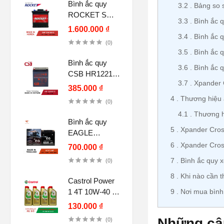
Bình ắc quy
3.2
Bảng so s
ROCKET SMF
3.3
Bình ắc q
DIN 54018 12V
1.600.000 ₫
3.4
Bình ắc 
40Ah
(0)
3.5
Bình ắc 
Bình ắc quy
3.6
Bình ắc 
CSB HR1221W
3.7
Xpander 
F2, 12V 5Ah
385.000 ₫
(12V-21W)
4
Thương hiệu ắ
(0)
4.1
Thương h
Bình ắc quy
5
Xpander Cross
EAGLE
HCX7L-MF
6
Xpander Cross
700.000 ₫
12V-7.5Ah CCA
7
Bình ắc quy x
(0)
120A chính
8
Khi nào cần t
hãng
Castrol Power
9
Nơi mua bình 
1 4T 10W-40 (1
lít) cho xe số,
130.000 ₫
tay côn
Những câu
(0)