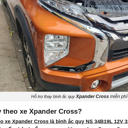
Hỗ trợ thay bình ắc quy
Xpander Cross
miễn phí
y theo xe Xpander Cross?
eo xe Xpander Cross là bình ắc quy NS 34B19L 12V