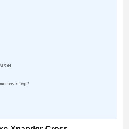
AMARON
 sạc hay không?
 xe Xpander Cross