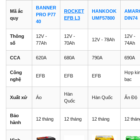
BANNER
Mã ắc
ROCKET
HANKOOK
AMAR
PRO P77
quy
EFB L3
UMF57800
DIN74
40
Thông
12V -
12V -
12V -
12V - 78Ah
số
77Ah
70Ah
74Ah
CCA
620A
680A
790A
690A
Công
Hợp ki
EFB
EFB
EFB
nghệ
bạc
Hàn
Xuất xứ
Áo
Hàn Quốc
Ấn Độ
Quốc
Bảo
12 tháng
12 tháng
12 tháng
12 thán
hành