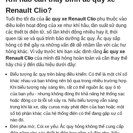
Renault Clio?
Tuổi thọ tối đa của
ắc quy xe Renault Clio
phụ thuộc vào
điều kiện hoạt động của xe như khí hâu, tần suất sử dụng
các thiết bị điện tử, số lần khởi động nhiều hay ít, thói
quen lái xe và quá trình bảo dưỡng ắc quy
. Ắc quy sắp
hỏng có thể gây ra những vấn đề dễ nhầm lẫn với các hư
hỏng khác. Vì vậy trước khi bạn xác định rằng
ắc quy xe
Renault Clio
của mình đã hỏng hoàn toàn và cần thay thế
hãy chú ý đến dấu hiệu dưới đây:
Biểu tượng ắc quy trên bảng điều khiển: Có thể là một chỉ số
khác nhau và bạn không nên bỏ qua trong nhiều trường hợp.
Khi biểu tượng này sáng lên, rất có thể nguồn ắc quy ô tô
của bạn yếu - nhưng không đóng thì khả năng hệ thống sạc
hoặc động cơ bị lỗi sẽ xảy ra. Nếu biểu tượng vẫn sáng
trong khi lái xe, dây curoa máy phát điện của bạn hoặc một
số bộ phận khác của hệ thống điện có thể đang gặp sự cố
nào đó.
Đèn pha mờ, Còi xe yếu: Ắc quy hỏng không thể cung cấp
điện năng cho các thiết bị điện bao gồm cả đèn pha. Nếu