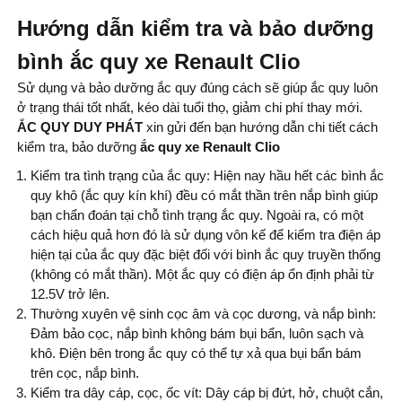
Hướng dẫn kiểm tra và bảo dưỡng
bình ắc quy xe Renault Clio
Sử dụng và bảo dưỡng ắc quy đúng cách sẽ giúp ắc quy luôn
ở trạng thái tốt nhất, kéo dài tuổi thọ, giảm chi phí thay mới.
ẮC QUY DUY PHÁT
xin gửi đến bạn hướng dẫn chi tiết cách
kiểm tra, bảo dưỡng
ắc quy xe Renault Clio
Kiểm tra tình trạng của ắc quy: Hiện nay hầu hết các bình ắc
quy khô (ắc quy kín khí) đều có mắt thần trên nắp bình giúp
bạn chẩn đoán tại chỗ tình trạng ắc quy. Ngoài ra, có một
cách hiệu quả hơn đó là sử dụng vôn kế để kiểm tra điện áp
hiện tại của ắc quy đặc biệt đối với bình ắc quy truyền thống
(không có mắt thần). Một ắc quy có điện áp ổn định phải từ
12.5V trở lên.
Thường xuyên vệ sinh cọc âm và cọc dương, và nắp bình:
Đảm bảo cọc, nắp bình không bám bụi bẩn, luôn sạch và
khô. Điện bên trong ắc quy có thể tự xả qua bụi bẩn bám
trên cọc, nắp bình.
Kiểm tra dây cáp, cọc, ốc vít: Dây cáp bị đứt, hở, chuột cắn,