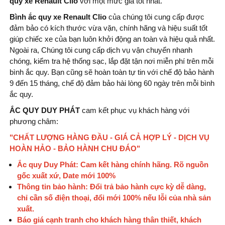
quy xe Renault Clio
với một mức giá tốt nhất.
Bình ắc quy xe Renault Clio
của chúng tôi cung cấp được
đảm bảo có kích thước vừa vặn, chính hãng và hiệu suất tốt
giúp chiếc xe của bạn luôn khởi động an toàn và hiệu quả nhất.
Ngoài ra, Chúng tôi cung cấp dịch vụ vận chuyển nhanh
chóng, kiểm tra hệ thống sạc, lắp đặt tận nơi miễn phí trên mỗi
bình ắc quy. Bạn cũng sẽ hoàn toàn tự tin với chế độ bảo hành
9 đến 15 tháng, chế độ đảm bảo hài lòng 60 ngày trên mỗi bình
ắc quy.
ẮC QUY DUY PHÁT
cam kết phục vụ khách hàng với
phương châm:
"CHẤT LƯỢNG HÀNG ĐẦU - GIÁ CẢ HỢP LÝ - DỊCH VỤ
HOÀN HẢO - BẢO HÀNH CHU ĐÁO"
Ắc quy Duy Phát: Cam kết hàng chính hãng. Rõ nguồn
gốc xuất xứ, Date mới 100%
Thông tin bảo hành: Đổi trả bảo hành cực kỳ dễ dàng,
chỉ cần số điện thoại, đổi mới 100% nếu lỗi của nhà sản
xuất.
Báo giá cạnh tranh cho khách hàng thân thiết, khách