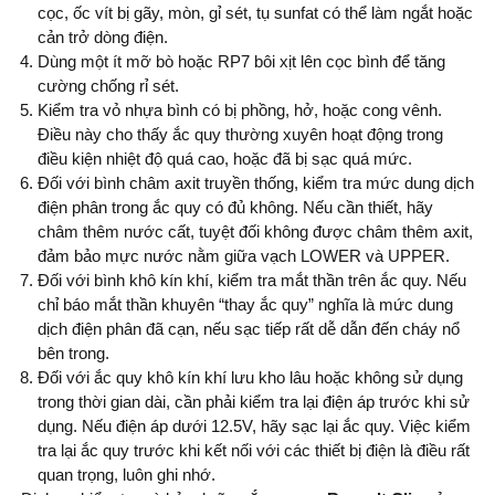
cọc, ốc vít bị gãy, mòn, gỉ sét, tụ sunfat có thể làm ngắt hoặc
cản trở dòng điện.
Dùng một ít mỡ bò hoặc RP7 bôi xịt lên cọc bình để tăng
cường chống rỉ sét.
Kiểm tra vỏ nhựa bình có bị phồng, hở, hoặc cong vênh.
Điều này cho thấy ắc quy thường xuyên hoạt động trong
điều kiện nhiệt độ quá cao, hoặc đã bị sạc quá mức.
Đối với bình châm axit truyền thống, kiểm tra mức dung dịch
điện phân trong ắc quy có đủ không. Nếu cần thiết, hãy
châm thêm nước cất, tuyệt đối không được châm thêm axit,
đảm bảo mực nước nằm giữa vạch LOWER và UPPER.
Đối với bình khô kín khí, kiểm tra mắt thần trên ắc quy. Nếu
chỉ báo mắt thần khuyên “thay ắc quy” nghĩa là mức dung
dịch điện phân đã cạn, nếu sạc tiếp rất dễ dẫn đến cháy nổ
bên trong.
Đối với ắc quy khô kín khí lưu kho lâu hoặc không sử dụng
trong thời gian dài, cần phải kiểm tra lại điện áp trước khi sử
dụng. Nếu điện áp dưới 12.5V, hãy sạc lại ắc quy. Việc kiểm
tra lại ắc quy trước khi kết nối với các thiết bị điện là điều rất
quan trọng, luôn ghi nhớ.