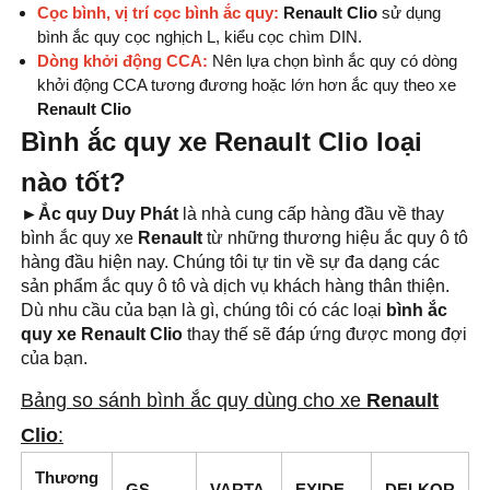
Cọc bình, vị trí cọc bình ắc quy:
Renault Clio
sử dụng
bình ắc quy cọc nghịch L, kiểu cọc chìm DIN.
Dòng khởi động CCA:
Nên lựa chọn bình ắc quy có dòng
khởi động CCA tương đương hoặc lớn hơn ắc quy theo xe
Renault Clio
Bình ắc quy xe Renault Clio loại
nào tốt?
►Ắc quy Duy Phát
là nhà cung cấp hàng đầu về thay
bình ắc quy xe
Renault
từ những thương hiệu ắc quy ô tô
hàng đầu hiện nay. Chúng tôi tự tin về sự đa dạng các
sản phẩm ắc quy ô tô và dịch vụ khách hàng thân thiện.
Dù nhu cầu của bạn là gì, chúng tôi có các loại
bình ắc
quy xe Renault Clio
thay thế sẽ đáp ứng được mong đợi
của bạn.
Bảng so sánh bình ắc quy dùng cho xe
Renault
Clio
:
Thương
GS
VARTA
EXIDE
DELKOR