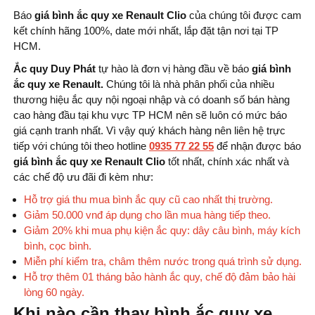
Báo
giá bình ắc quy xe Renault Clio
của chúng tôi được cam
kết chính hãng 100%, date mới nhất, lắp đặt tận nơi tại TP
HCM.
Ắc quy Duy Phát
tự hào là đơn vị hàng đầu về báo
giá bình
ắc quy xe Renault.
Chúng tôi là nhà phân phối của nhiều
thương hiệu ắc quy nội ngoại nhập và có doanh số bán hàng
cao hàng đầu tại khu vực TP HCM nên sẽ luôn có mức báo
giá cạnh tranh nhất. Vì vậy quý khách hàng nên liên hệ trực
tiếp với chúng tôi theo hotline
0935 77 22 55
để nhận được báo
giá bình ắc quy xe Renault Clio
tốt nhất, chính xác nhất và
các chế độ ưu đãi đi kèm như:
Hỗ trợ giá thu mua bình ắc quy cũ cao nhất thị trường.
Giảm 50.000 vnđ áp dụng cho lần mua hàng tiếp theo.
Giảm 20% khi mua phụ kiện ắc quy: dây câu bình, máy kích
bình, cọc bình.
Miễn phí kiểm tra, châm thêm nước trong quá trình sử dụng.
Hỗ trợ thêm 01 tháng bảo hành ắc quy, chế độ đảm bảo hài
lòng 60 ngày.
Khi nào cần thay bình ắc quy xe