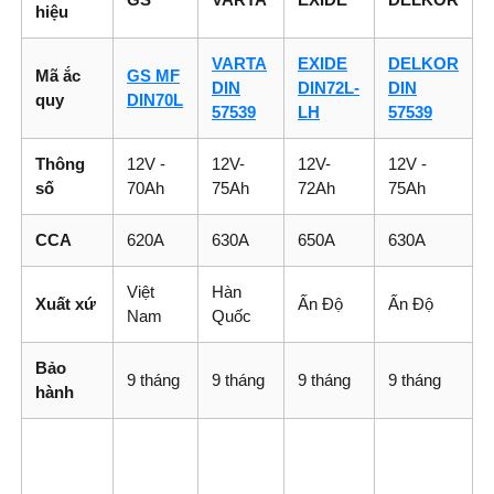
hiệu
VARTA
EXIDE
DELKOR
Mã ắc
GS MF
DIN
DIN72L-
DIN
quy
DIN70L
57539
LH
57539
Thông
12V -
12V-
12V-
12V -
số
70Ah
75Ah
72Ah
75Ah
CCA
620A
630A
650A
630A
Việt
Hàn
Xuất xứ
Ấn Độ
Ấn Độ
Nam
Quốc
Bảo
9 tháng
9 tháng
9 tháng
9 tháng
hành