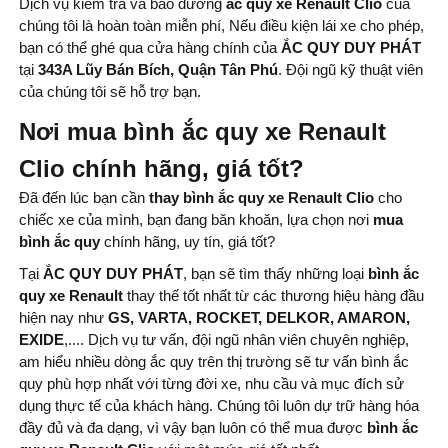
Dịch vụ kiểm tra và bảo dưỡng
ắc quy xe Renault Clio
của
chúng tôi là hoàn toàn miễn phí, Nếu điều kiện lái xe cho phép,
bạn có thể ghé qua cửa hàng chính của
ẮC QUY DUY PHÁT
tại
343A Lũy Bán Bích, Quận Tân Phú
. Đội ngũ kỹ thuật viên
của chúng tôi sẽ hỗ trợ bạn.
Nơi mua bình ắc quy xe Renault
Clio chính hãng, giá tốt?
Đã đến lúc bạn cần
thay bình
ắc quy xe Renault Clio
cho
chiếc xe của mình, bạn đang băn khoăn, lựa chọn nơi
mua
bình
ắc quy
chính hãng, uy tín, giá tốt?
Tại
ẮC QUY DUY PHÁT
, bạn sẽ tìm thấy những loại
bình ắc
quy xe Renault
thay thế tốt nhất từ ​​các thương hiệu hàng đầu
hiện nay như
GS, VARTA, ROCKET, DELKOR, AMARON,
EXIDE
,.... Dịch vụ tư vấn, đội ngũ nhân viên chuyên nghiệp,
am hiểu nhiều dòng ắc quy trên thị trường sẽ tư vấn bình ắc
quy phù hợp nhất với từng đời xe, nhu cầu và mục đích sử
dụng thực tế của khách hàng. Chúng tôi luôn dự trữ hàng hóa
đầy đủ và đa dạng, vì vậy bạn luôn có thể mua được
bình ắc