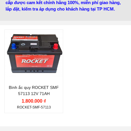
cấp được cam kết chính hãng 100%, miễn phí giao hàng,
lắp đặt, kiểm tra áp dụng cho khách hàng tại TP HCM.
Thương hiệu ắc quy:
ROCKET
Điện thế (V):
12 V
Dòng khởi động CCA
(A):
620 A
Bình ắc quy ROCKET SMF
Công nghệ:
MF (Kín
57113 12V 71AH
Khí, Miễn Bảo Dưỡng)
1.800.000 ₫
Vị trí cọc:
Cọc nghịch L
ROCKET-SMF-57113
Kiểu cọc:
Cọc tiêu
chuẩn