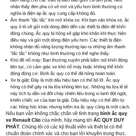
nhận thấy đèn pha có vẻ mờ và yếu hơn bình thường có
nghĩa là điện áp ắc quy cung cấp không đủ.
Âm thanh "tắc tắc" khi mở khóa xe: Khi bạn vặn khóa xe, ắc
quy ô tô sẽ gửi một dòng điện đến các thiết bị điện để khởi
động chúng. Ắc quy bị hỏng sẽ gặp khó khăn khi thực hiện
điều này và gửi một dòng điện yếu hơn. Các thiết bị điện
không nhận đủ năng lượng thường tạo ra những âm thanh
"tắc tắc" không như bình thường có thể nghe thấy.
Khó đề nổ máy: Bạn thường xuyên phải bấm nút khởi động
liên tục, có cảm giác xe khó nổ máy hoặc không thể khởi
động động cơ. Bình ắc quy có thể đã hỏng hoàn toàn.
Xe bị giật: Đây là một dấu hiệu bạn có thể bỏ lỡ. Ắc quy
hỏng có thể gây ra tia lửa không liên tục. Những tia lửa lẻ tẻ
này tích tụ dần và đốt cháy nhiên liệu trong xi lanh đột ngột,
khiến chiếc xe của bạn bị giật. Dấu hiệu này có thể đến từ
các hỏng hóc khác nhưng kiểm tra ắc quy cũng là một cách.
Nếu bạn vẫn không chắc chắn về tình trạng
bình ắc quy
xe Renault Clio
của mình, hãy mang tới
ẤC QUY DUY
PHÁT
. Chúng tôi có các kỹ thuật viên và thiết bị có thể
chuẩn đoán chính xác và cho bạn lời khuyên trung thực.