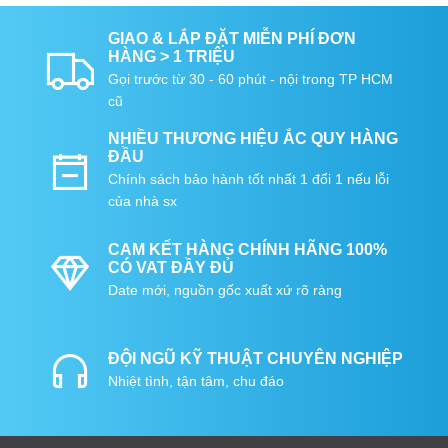
GIAO & LẮP ĐẶT MIỄN PHÍ ĐƠN
HÀNG > 1 TRIỆU
Gọi trước từ 30 - 60 phút - nội trong TP HCM
cũ
NHIỀU THƯƠNG HIỆU ẮC QUY HÀNG
ĐẦU
Chính sách bảo hành tốt nhất 1 đổi 1 nếu lỗi
của nhà sx
CAM KẾT HÀNG CHÍNH HÃNG 100%
CÓ VAT ĐẦY ĐỦ
Date mới, nguồn gốc xuất xứ rõ ràng
ĐỘI NGŨ KỸ THUẬT CHUYÊN NGHIỆP
Nhiệt tình, tận tâm, chu đáo