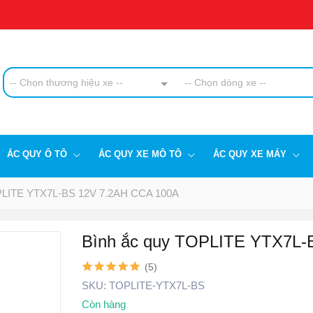
-- Chọn thương hiệu xe --
-- Chọn dòng xe --
ẮC QUY Ô TÔ
ẮC QUY XE MÔ TÔ
ẮC QUY XE MÁY
PLITE YTX7L-BS 12V 7.2AH CCA 100A
Bình ắc quy TOPLITE YTX7L-
(5)
SKU:
TOPLITE-YTX7L-BS
Còn hàng