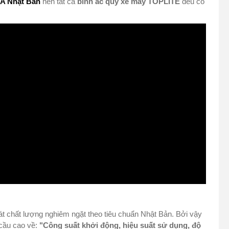
A Nhật Bản
nên tất cả
bình ắc quy xe máy TOPLITE
đều có
oát chất lượng nghiêm ngặt theo tiêu chuẩn Nhật Bản. Bởi vậy
 cầu cao về:
"Công suất khởi động, hiệu suất sử dụng, độ