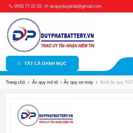
0935 77 22 55
acquyduyphat@gmail.com
TẤT CẢ DANH MỤC
Trang chủ
Ắc quy mô tô
Ắc quy xe máy
Bình ắc quy TO