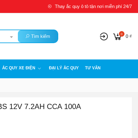
Thay ắc quy ô tô tận nơi miễn phí 24/7
0
Tìm kiếm
0 ₫
ẮC QUY XE ĐIỆN
ĐẠI LÝ ẮC QUY
TƯ VẤN
BS 12V 7.2AH CCA 100A