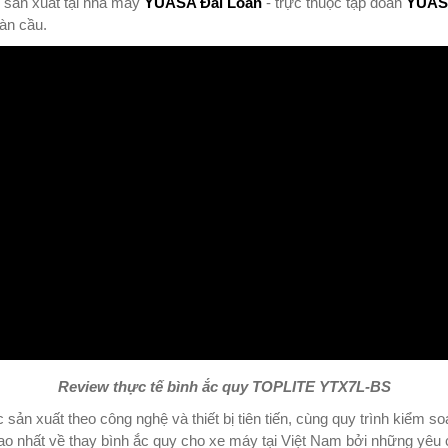
sản xuất tại nhà máy
YUASA Đài Loan
- trực thuộc tập đoàn
YUAS
oàn cầu.
Review thực tế bình ắc quy TOPLITE YTX7L-BS
sản xuất theo công nghệ và thiết bị tiên tiến, cùng quy trình kiểm s
ao nhất về thay bình ắc quy cho xe máy tại Việt Nam bởi những yêu