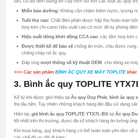
lần, có độ bền đáng tin cậy hơn so với các loại ắc quy 
Miễn bảo dưỡng:
Không cần châm thêm nước, lượng nước 
Tuổi thọ cao:
Chất điện phân được hấp thụ hoàn toàn bởi 
hợp kim chì-canxi hiệu suất cao có mức độ tự phóng điện t
Hiệu suất dòng khởi động CCA cao
: các tấm hợp kim có
Được thiết kế để bảo vệ
chống ăn mòn, chịu được rung độ
chống cháy nổ ắc quy.
Đáp ứng
vượt thông số kỹ thuật OEM
cho dòng xe máy 
>>> Các sản phẩm
BÌNH ẮC QUY XE MÁY TOPLITE
khác
3. Bình ắc quy TOPLITE YTX7
Kể từ khi được giới thiệu tại
Ắc quy Duy Phát
,
bình ắc quy
thọ lâu bền. Tuy nhiên những khách hàng lần đầu sử dụng s
Hiện tại,
giá bình ắc quy TOPLITE YTX7L-BS
tại
Ắc quy Du
tốt nhất trên thị trường, được đa số khách hàng tin tưởng ủn
Khi mua hàng, quý khách hàng có thể hoàn toàn yên tâm về 
các chế độ ưu đãi đi kèm: