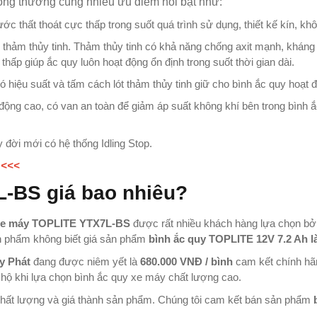
thông thường cùng nhiều ưu điểm nổi bật như:
thất thoát cực thấp trong suốt quá trình sử dụng, thiết kế kín, khô
thảm thủy tinh. Thảm thủy tinh có khả năng chống axit mạnh, kháng
hấp giúp ắc quy luôn hoạt động ổn định trong suốt thời gian dài.
 hiệu suất và tấm cách lót thảm thủy tinh giữ cho bình ắc quy hoạt độ
ng cao, có van an toàn để giảm áp suất không khí bên trong bình ắc 
đời mới có hệ thống Idling Stop.
 <<<
L-BS giá bao nhiêu?
 xe máy TOPLITE YTX7L-BS
được rất nhiều khách hàng lựa chọn bởi
ản phẩm không biết giá sản phẩm
bình ắc quy TOPLITE 12V 7.2 Ah l
y Phát
đang được niêm yết là
680.000 VNĐ / bình
cam kết chính hã
g hộ khi lựa chọn bình ắc quy xe máy chất lượng cao.
chất lượng và giá thành sản phẩm. Chúng tôi cam kết bán sản phẩm