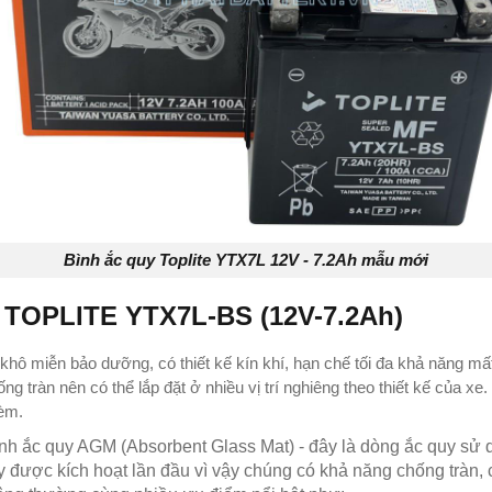
Bình ắc quy Toplite YTX7L 12V - 7.2Ah mẫu mới
y TOPLITE YTX7L-BS (12V-7.2Ah)
 khô miễn bảo dưỡng, có thiết kế kín khí, hạn chế tối đa khả năng mấ
g tràn nên có thể lắp đặt ở nhiều vị trí nghiêng theo thiết kế của xe
kèm.
ình ắc quy AGM (Absorbent Glass Mat) - đây là dòng ắc quy sử 
y được kích hoạt lần đầu vì vậy chúng có khả năng chống tràn, c