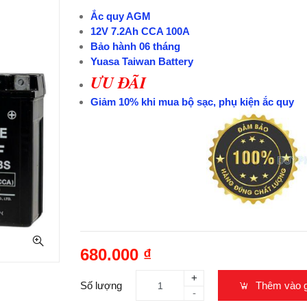
Ắc quy AGM
12V 7.2Ah CCA 100A
Bảo hành 06 tháng
Yuasa Taiwan Battery
ƯU ĐÃI
Giảm 10% khi mua bộ sạc, phụ kiện ắc quy
680.000 ₫
+
Số lượng
Thêm vào g
-