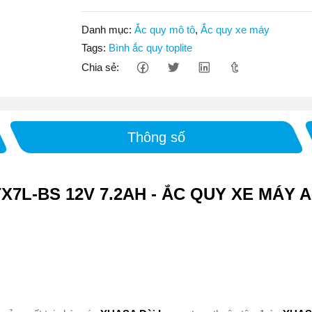
Danh mục:
Ắc quy mô tô
,
Ắc quy xe máy
Tags:
Bình ắc quy toplite
Chia sẻ:
Thông số
X7L-BS 12V 7.2AH - ẮC QUY XE MÁY 